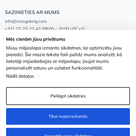
SAZINIETIES AR MUMS
info@mnogoknig.com
+371 27-27-27-47
(08:00 – 20:00 UTC+2)
Rīga, Augusta Deglava 69d, LV-1082
Mēs cienām jūsu privātumu
Mūsu mājaslapa izmanto sīkdatnes, lai optimizētu jūsu
Par mums
Privātuma politika
pieredzi. Šie mazie teksta faili palīdz mums analizēt, kā
lietotāji mijiedarbojas ar mājaslapu, ļaujot mums
Veikali
Noteikumi un nosacījumi
personalizēt saturu un uzlabot funkcionalitāti.
Apmaksa un piegāde
Pieejamības paziņojums
Rādīt detaļas
Loayalitātes kartes
Preču atgriešanās
Pielāgot sīkdatnes
Vairumtirdzniecības pircējiem
Sīkdatņu iestatījumi
Tikai nepieciešamās
Nopirkt