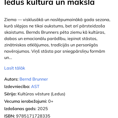
ledus kultūrā un mākslā
Ziema — visklusākā un noslēpumainākā gada sezona,
kurā slēpjas ne tikai aukstums, bet arī pārsteidzoša
skaistums. Bernds Brunners pēta ziemu kā kultūras,
dabas un emocionālu parādību, iepinot stāstos,
zinātniskos atklājumos, tradīcijās un personīgās
novērojumos. Viņš stāsta par sniegpārsliņu formām
un
...
Lasīt tālāk
Autors:
Bernd Brunner
Izdevniecība:
AST
Sērija:
Kultūras vēsture (Ledus)
Vecuma ierobežojumi:
0+
Izdošanas gads:
2025
ISBN:
9785171728335