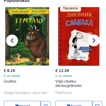
Populārakas
Top prece
€ 8.19
€ 12.39
Ir uz vietas
Ir uz vietas
Grufalo
Vājā cilvēka
dienasgrāmata
Džulija Donaldson, Aksel Šeffler
Džeff Kinni
Nopirkt
Nopirkt