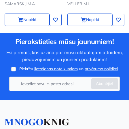
SAMARSKIJ M.A.
VELLER M.I.
Nopirkt
Nopirkt
Pierakstieties mūsu jaunumiem!
Esi pirmais, kas uzzina par mūsu aktuālajām atlaidēm,
piedāvājumiem un jauniem produktiem!
Piekrītu
lietošanas noteikumiem
un
privātuma politikai
Abonējiet