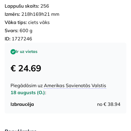
Lappušu skaits:
256
Izmērs:
218h169h21 mm
Vāka tips:
ciets vāks
Svars:
600 g
ID:
1727246
Ir uz vietas
€ 24.69
Piegādāsim uz
Amerikas Savienotās Valstis
18 augusts (O.)
:
Izbraucēja
no € 38.94