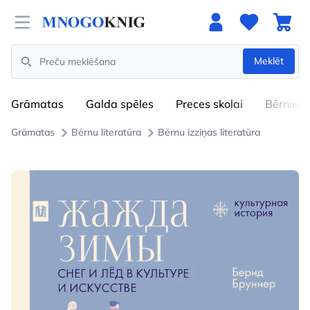
Open menu
Meklēt
Search
Grāmatas
Galda spēles
Preces skolai
Bērniem
Grāmatas
Bērnu literatūra
Bērnu izziņas literatūra