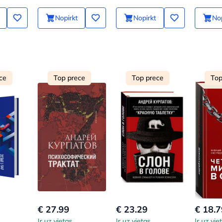
mēnešo
Nopirkt
Nopirkt
Nop
ce
Top prece
Top prece
Top
€ 27.99
€ 23.29
€ 18.7
Ir uz vietas
Ir uz vietas
Ir uz vie