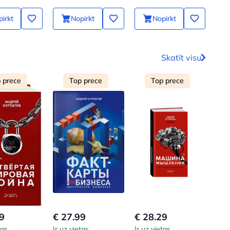
s
pārstāt mierināt
sevi ar ēdienu un
irkt
Nopirkt
Nopirkt
ieprogrammēt
smadzenes uz
slaidumu
Skatīt visu
 prece
Top prece
Top prece
9
€ 27.99
€ 28.29
tas
Ir uz vietas
Ir uz vietas