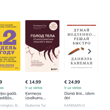
9
€ 14.99
€ 24.99
€ 9
tas
Ir uz vietas
Ir uz vietas
Ir u
ļas gadā.
Ķermeņa
Domā lēni... izlem
Ton
edēļās
izsalkums.
ātri
neu
vairāk, nekā
Psihosomatika
Par
Majkl Lennington, Brajan Moran
Ekaterina Tur
KANEMAN D.
Mar
pēj 12
liekā svara. Kā
kā d