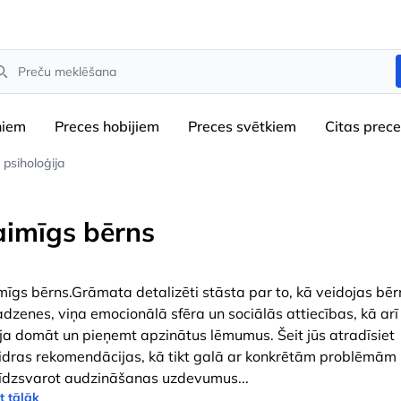
arch
niem
Preces hobijiem
Preces svētkiem
Сitas prec
psiholoģija
aimīgs bērns
mīgs bērns.Grāmata detalizēti stāsta par to, kā veidojas bē
dzenes, viņa emocionālā sfēra un sociālās attiecības, kā arī
ja domāt un pieņemt apzinātus lēmumus. Šeit jūs atradīsiet
idras rekomendācijas, kā tikt galā ar konkrētām problēmām
līdzsvarot audzināšanas uzdevumus
...
t tālāk