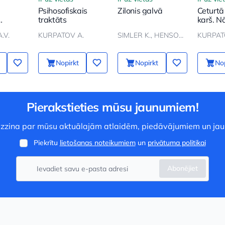
Psihosofiskais
Zilonis galvā
Ceturtā
traktāts
karš. Nā
tuvu
.V.
KURPATOV A.
SIMLER K., HENSON R.
KURPAT
edzens
Nopirkt
Nopirkt
Nop
Pierakstieties mūsu jaunumiem!
 uzzina par mūsu aktuālajām atlaidēm, piedāvājumiem un ja
Piekrītu
lietošanas noteikumiem
un
privātuma politikai
Abonējiet