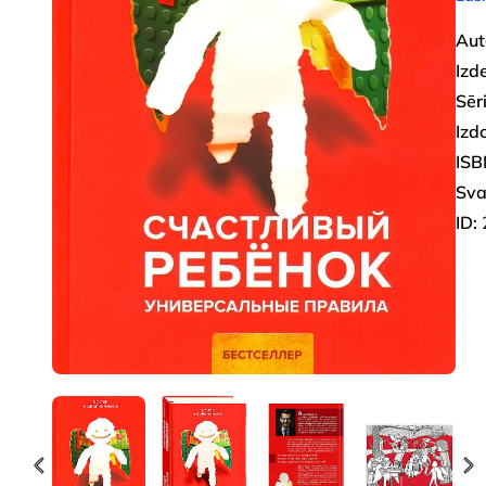
Aut
Izd
Sēri
Izd
ISB
Sva
ID: