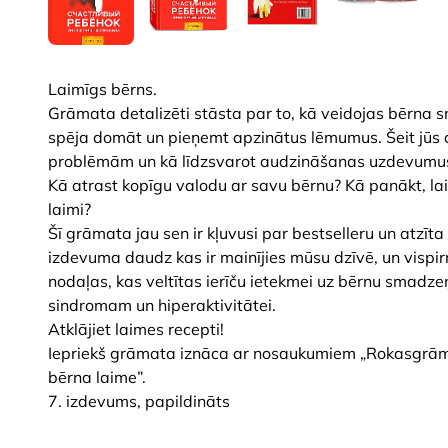
Laimīgs bērns.
Grāmata detalizēti stāsta par to, kā veidojas bērna s
spēja domāt un pieņemt apzinātus lēmumus. Šeit jūs a
problēmām un kā līdzsvarot audzināšanas uzdevumus a
Kā atrast kopīgu valodu ar savu bērnu? Kā panākt, lai 
laimi?
Šī grāmata jau sen ir kļuvusi par bestselleru un atzī
izdevuma daudz kas ir mainījies mūsu dzīvē, un vispir
nodaļas, kas veltītas ierīču ietekmei uz bērnu smadze
sindromam un hiperaktivitātei.
Atklājiet laimes recepti!
Iepriekš grāmata iznāca ar nosaukumiem „Rokasgrām
bērna laime”.
7. izdevums, papildināts