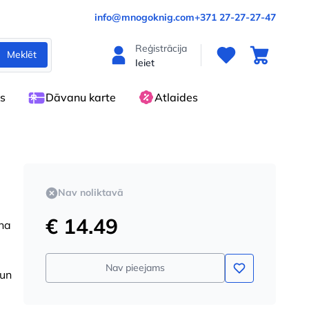
info@mnogoknig.com
+371 27-27-27-47
Reģistrācija
Meklēt
Ieiet
es
Dāvanu karte
Atlaides
Nav noliktavā
€ 14.49
rna
Nav pieejams
 un