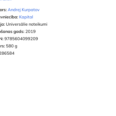
ors:
Andrej Kurpatov
evniecība:
Kapital
ja:
Universālie noteikumi
ošanas gads:
2019
N:
9785604099209
rs:
580 g
286584