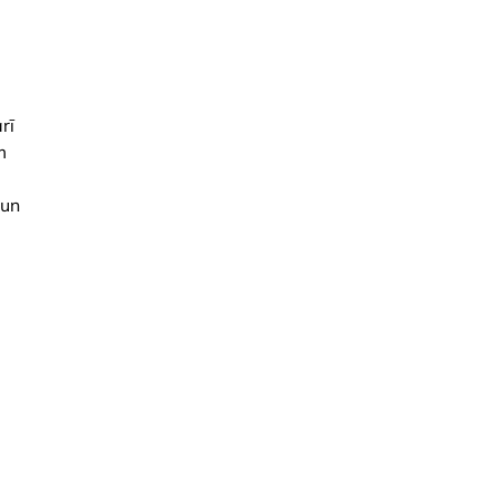
rī
m
 un