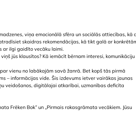
madzenes, viņa emocionālā sfēra un sociālās attiecības, kā a
tradīsiet skaidras rekomendācijas, kā tikt galā ar konkrētā
r ilgi gaidīto vecāku laimi.
viņš jūs klausītos? Kā iemācīt bērnam interesi, komunikāciju
ta par vienu no labākajām savā žanrā. Bet kopš tās pirmā
ms – informācijas vide. Šis izdevums ietver vairākas jaunas
ņu veidošanos, digitālajai atkarībai, uzmanības deficīta
ata Frēken Bok” un „Pirmais rokasgrāmata vecākiem. Jūsu