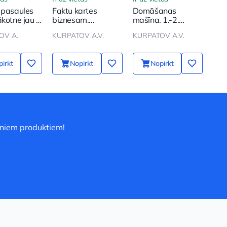
 pasaules
Faktu kartes
Domāšanas
kotne jau ir
biznesam.
mašīna. 1.-2.
Domāšanas rīki
sējums
OV A.
KURPATOV A.V.
KURPATOV A.V.
irkt
Nopirkt
Nopirkt
uniem produktiem!