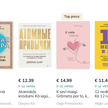
Top prece
€ 12.39
€ 14.99
€ 11.4
Ir uz vietas
Ir uz vietas
Ir uz vie
inā
Atomiskās
K sevī maigi.
12 nedē
ieradumi. Kā iegūt
Grāmata par to, kā
Kā 12 n
na
labus ieradumus
novērtēt un sargāt
izdarīt 
Ljudmila Petranovskaja
Džejms Klir
Olga Primačenko
ē
sevi
citi pas