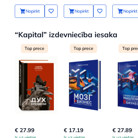
sliktajiem
Nopirkt
Nopirkt
Nopirkt
“Kapital” izdevniecība iesaka
Top prece
Top prece
Top pre
€ 27.99
€ 17.19
€ 27.89
Ir uz vietas
Ir uz vietas
Ir uz vietas