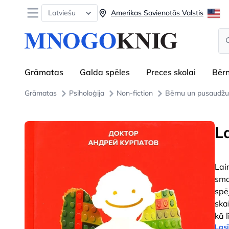
Open menu
Latviešu
Amerikas Savienotās Valstis
Se
Grāmatas
Galda spēles
Preces skolai
Bēr
Grāmatas
Psiholoģija
Non-fiction
Bērnu un pusaudžu 
L
Lai
sma
spē
ska
kā 
Lasī