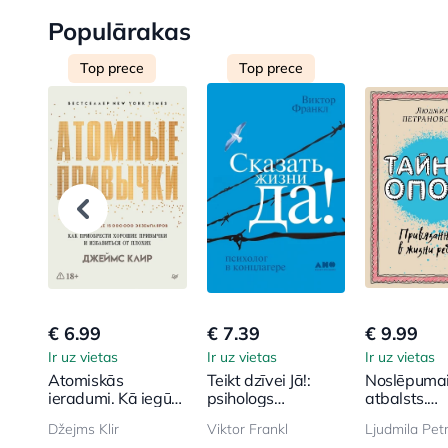
Populārakas
Top prece
Top prece
€ 6.99
€ 7.39
€ 9.99
Ir uz vietas
Ir uz vietas
Ir uz vietas
Atomiskās
Teikt dzīvei Jā!:
Noslēpuma
ieradumi. Kā iegūt
psihologs
atbalsts.
labus ieradumus
koncentrācijas
Piesaistīša
Džejms Klir
Viktor Frankl
un atbrīvoties no
nometnē
bērna dzīv