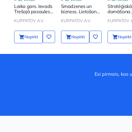
Laika gars. Ievads
Smadzenes un
Stratēģiskā
Trešajā pasaules
bizness. Lietošanas
domāšana
karā
instrukcija
biznesā.
KURPATOV A.V.
KURPATOV A.V.
KURPATOV A
Tehnoloģija
Vektora gr
Nopirkt
Nopirkt
Nopirkt
Esi pirmais, kas