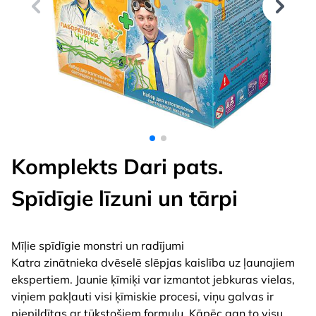
Komplekts Dari pats.
Spīdīgie līzuni un tārpi
Mīļie spīdīgie monstri un radījumi
Katra zinātnieka dvēselē slēpjas kaislība uz ļaunajiem
ekspertiem. Jaunie ķīmiķi var izmantot jebkuras vielas,
viņiem pakļauti visi ķīmiskie procesi, viņu galvas ir
piepildītas ar tūkstošiem formulu. Kāpēc gan to visu