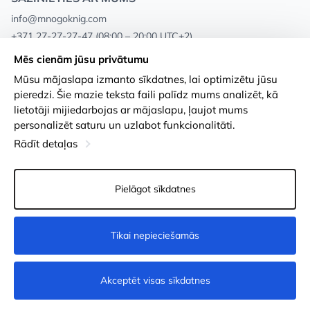
info@mnogoknig.com
+371 27-27-27-47
(08:00 – 20:00 UTC+2)
Rīga, Augusta Deglava 69d, LV-1082
Mēs cienām jūsu privātumu
Mūsu mājaslapa izmanto sīkdatnes, lai optimizētu jūsu
Par mums
Privātuma politika
pieredzi. Šie mazie teksta faili palīdz mums analizēt, kā
lietotāji mijiedarbojas ar mājaslapu, ļaujot mums
Veikali
Noteikumi un nosacījumi
personalizēt saturu un uzlabot funkcionalitāti.
Apmaksa un piegāde
Pieejamības paziņojums
Rādīt detaļas
Loayalitātes kartes
Preču atgriešanās
Pielāgot sīkdatnes
Vairumtirdzniecības pircējiem
Sīkdatņu iestatījumi
Tikai nepieciešamās
Nopirkt
Akceptēt visas sīkdatnes
© 2011-2026
MNOGOKNIG
. All Rights Reserved.