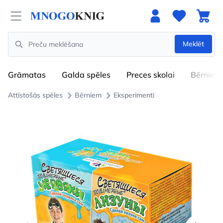
Open menu
Meklēt
Search
Grāmatas
Galda spēles
Preces skolai
Bērniem
Attīstošās spēles
Bērniem
Eksperimenti