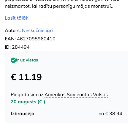
neizmantot, lai radītu personīgu mājas monstru?
...
Lasīt tālāk
Autors:
Neskučnie igri
EAN:
4627098960410
ID:
284494
Ir uz vietas
€ 11.19
Piegādāsim uz
Amerikas Savienotās Valstis
20 augusts (C.)
:
Izbraucēja
no € 38.94