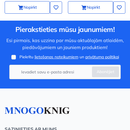
Nopirkt
Nopirkt
Pierakstieties mūsu jaunumiem!
Esi pirmais, kas uzzina par mūsu aktuālajām atlaidēm,
piedāvājumiem un jauniem produktiem!
Piekrītu
lietošanas noteikumiem
un
privātuma politikai
Abonējiet
SAZINIETIES AR MUMS