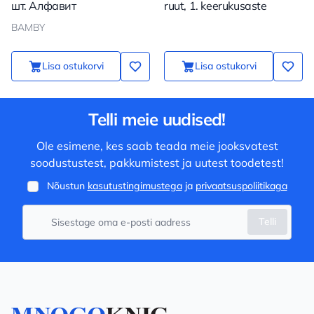
шт. Алфавит
ruut, 1. keerukusaste
BAMBY
Lisa ostukorvi
Lisa ostukorvi
Telli meie uudised!
Ole esimene, kes saab teada meie jooksvatest
soodustustest, pakkumistest ja uutest toodetest!
Nõustun
kasutustingimustega
ja
privaatsuspoliitikaga
Telli