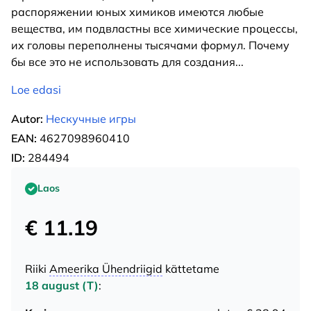
распоряжении юных химиков имеются любые
вещества, им подвластны все химические процессы,
их головы переполнены тысячами формул. Почему
бы все это не использовать для создания
...
Loe edasi
Autor:
Нескучные игры
EAN:
4627098960410
ID:
284494
Laos
€ 11.19
Riiki
Ameerika Ühendriigid
kättetame
18 august (T)
: