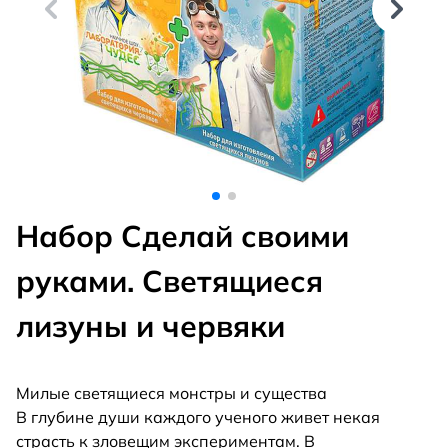
Набор Сделай своими
руками. Светящиеся
лизуны и червяки
Милые светящиеся монстры и существа
В глубине души каждого ученого живет некая
страсть к зловещим экспериментам. В