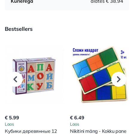
Kurierega
alates € 38.94
Bestsellers
€ 5.99
€ 6.49
Laos
Laos
Кубики деревянные 12
Nikitini mäng - Kokku pane