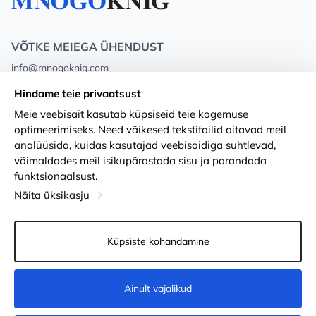
VÕTKE MEIEGA ÜHENDUST
info@mnogoknig.com
+371 27-27-27-47
(08:00 – 20:00 UTC+2)
Hindame teie privaatsust
Rīga, Augusta Deglava 69d, LV-1082
Meie veebisait kasutab küpsiseid teie kogemuse
optimeerimiseks. Need väikesed tekstifailid aitavad meil
Meist
Privacy Policy
analüüsida, kuidas kasutajad veebisaidiga suhtlevad,
võimaldades meil isikupärastada sisu ja parandada
Poed
Tingimused
funktsionaalsust.
Kohaletoimetamine ja makse
Ligipääsetavuse avaldus
Näita üksikasju
Lojaalsuskaardid
Kauba tagastamine
Küpsiste kohandamine
PÕHJUST KOOSTÖÖKS
Küpsiste seaded
Ainult vajalikud