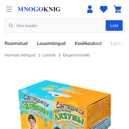
Open menu
Leia
Search
Raamatud
Lauamängud
Koolikaubad
Lastele
Harivad mängud
Lastele
Eksperimendid