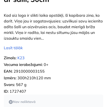
Kad aiz loga ir slikti laika apstākļi, šī kapibara zina, ko
darīt. Viņa jau ir sagatavojusies: uzvilkusi savu iecienīto
adīto šalli un aizvērusies acis, baudot mierīgā brīža
mirkli. Viņa ir radīta, lai nestu siltumu jūsu mājās un
izsauktu smaidu vien
...
Lasīt tālāk
Zīmols:
K23
Vecuma ierobežojumi:
0+
EAN:
2910000003155
Izmērs:
300h210h120 mm
Svars:
567 g
ID:
1727407
Nav noliktavā