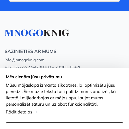
SAZINIETIES AR MUMS
info@mnogoknig.com
+371 27-27-27-47
(08:00 – 20:00 UTC+2)
Rīga, Augusta Deglava 69d, LV-1082
Mēs cienām jūsu privātumu
Mūsu mājaslapa izmanto sīkdatnes, lai optimizētu jūsu
Par mums
Privātuma politika
pieredzi. Šie mazie teksta faili palīdz mums analizēt, kā
lietotāji mijiedarbojas ar mājaslapu, ļaujot mums
Veikali
Noteikumi un nosacījumi
personalizēt saturu un uzlabot funkcionalitāti.
Apmaksa un piegāde
Pieejamības paziņojums
Rādīt detaļas
Loayalitātes kartes
Preču atgriešanās