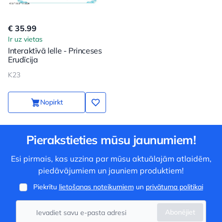
€ 35.99
Ir uz vietas
Interaktīvā lelle - Princeses
Erudīcija
K23
Nopirkt
Pierakstieties mūsu jaunumiem!
Esi pirmais, kas uzzina par mūsu aktuālajām atlaidēm,
piedāvājumiem un jauniem produktiem!
Piekrītu
lietošanas noteikumiem
un
privātuma politikai
Abonējiet