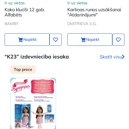
Ir uz vietas
Ir uz vietas
Koka klucīši 12 gab.
Kartiņas runas uzsākšanai
Alfabēts
"Atdarinājumi"
BAMBY
DMITRIEVA V.G.
Nopirkt
Nopirkt
“K23” izdevniecība iesaka
Skatīt visu
Top prece