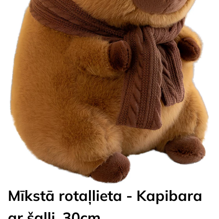
Mīkstā rotaļlieta - Kapibara
ar šalli, 30cm