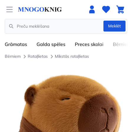
Open menu
Meklēt
Search
Grāmatas
Galda spēles
Preces skolai
Bērniem
Bērniem
Rotaļlietas
Mīkstās rotaļlietas