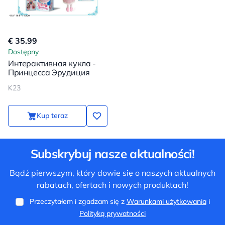
€ 35.99
Dostępny
Интерактивная кукла -
Принцесса Эрудиция
K23
Kup teraz
Subskrybuj nasze aktualności!
Bądź pierwszym, który dowie się o naszych aktualnych
rabatach, ofertach i nowych produktach!
Przeczytałem i zgadzam się z
Warunkami użytkowania
i
Polityką prywatności