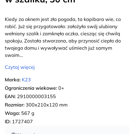
Kiedy za oknem jest zła pogoda, ta kapibara wie, co
robić. Już się przygotowała: założyła swój ulubiony
wełniany szalik i zamknęła oczka, ciesząc się chwilą
spokoju. Została stworzona, aby przynosić ciepło do
twojego domu i wywoływać uśmiech już samym
swoim
...
Czytaj więcej
Marka:
K23
Ograniczenia wiekowe:
0+
EAN:
2910000003155
Rozmiar:
300х210х120 mm
Waga:
567 g
ID:
1727407