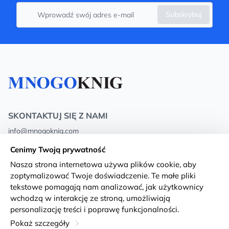
Subskrybuj
SKONTAKTUJ SIĘ Z NAMI
info@mnogoknig.com
+371 27-27-27-47
(08:00 – 20:00 UTC+2)
Cenimy Twoją prywatność
Rīga, Augusta Deglava 69d, LV-1082
Nasza strona internetowa używa plików cookie, aby
zoptymalizować Twoje doświadczenie. Te małe pliki
O nas
Privacy Policy
tekstowe pomagają nam analizować, jak użytkownicy
wchodzą w interakcję ze stroną, umożliwiają
Sklepy
Warunki i zasady
personalizację treści i poprawę funkcjonalności.
Dostawa i płatność
Deklaracja dostępności
Pokaż szczegóły