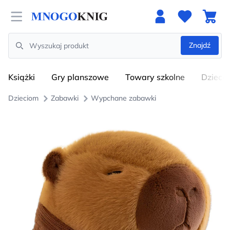
Open menu
Znajdź
Search
Książki
Gry planszowe
Towary szkolne
Dzieci
Dzieciom
Zabawki
Wypchane zabawki