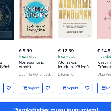
€ 9.99
€ 12.39
€ 14.9
Ir uz vietas
Ir uz vietas
Ir uz vie
Kā
Noslēpumainā
Atomiskās
K sevī m
lizāciju
atbalsts.
ieradumi. Kā iegūt
Grāmata
Piesaistīšana
labus ieradumus
novērtē
Ljudmila Petranovskaja
Džejms Klir
Olga Pr
bērna dzīvē
sevi
Nopirkt
Nopirkt
Nop
Pierakstieties mūsu jaunumiem!