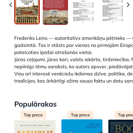
Frederiks Leins — autoritatīvs amerikāņu pētnieks — v
gadsimtā. Tas ir stāsts par vienas no pirmajām Eiro
pateicoties īpašai atrašanās vietai.
Jūras ceļojumi, jūras kari, valsts iekārta, tirdzniecība
nepilnīgs tēmu saraksts, ko autors apsver, piedāvājot
Viņu arī interesē venēciešu ikdienas dzīve, politika, 
tradīcijas, kas ārkārtīgi ožina sauso faktu un datu sar
Populārakas
Top prece
Top prece
Top pre