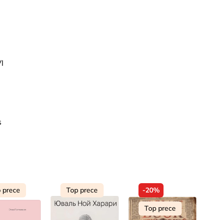
I
s
 prece
Top prece
-20%
Top prece