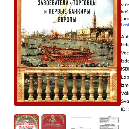
stā
kri
Jūra
Lasī
Aut
Izd
Vec
Izd
ISB
Lap
Izm
Vāk
Sva
ID: