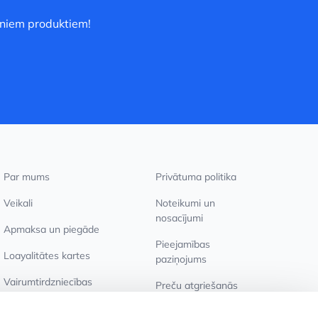
uniem produktiem!
Par mums
Privātuma politika
Veikali
Noteikumi un
nosacījumi
Apmaksa un piegāde
Pieejamības
Loayalitātes kartes
paziņojums
Vairumtirdzniecības
Preču atgriešanās
pircējiem
Sīkdatņu iestatījumi