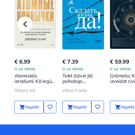
€ 6.99
€ 7.39
€ 59.99
Ir uz vietas
Ir uz vietas
Ir uz vietas
Atomiskās
Teikt dzīvei Jā!:
Grāmata. 
ieradumi. Kā iegūt
psihologs
izveidot civi
labus ieradumus
koncentrācijas
no jauna
Džejms Klir
Viktor Frankl
un atbrīvoties no
nometnē
sliktajiem
Nopirkt
Nopirkt
Nopirkt