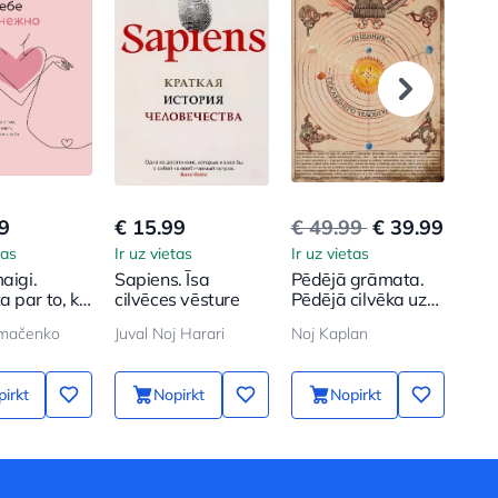
9
€ 15.99
€ 49.99
€ 39.99
€ 5
tas
Ir uz vietas
Ir uz vietas
Ir u
aigi.
Sapiens. Īsa
Pēdējā grāmata.
Kaf
 par to, kā
cilvēces vēsture
Pēdējā cilvēka uz
mal
t un sargāt
Zemes
plū
imačenko
Juval Noj Harari
Noj Kaplan
STR
dienasgrāmata
atc
tu d
irkt
Nopirkt
Nopirkt