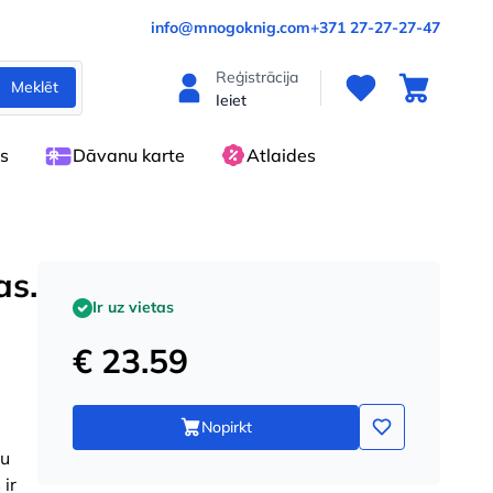
info@mnogoknig.com
+371 27-27-27-47
Reģistrācija
Meklēt
Ieiet
es
Dāvanu karte
Atlaides
as.
Ir uz vietas
€ 23.59
Nopirkt
vu
ir