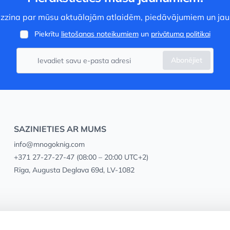
 uzzina par mūsu aktuālajām atlaidēm, piedāvājumiem un ja
Piekrītu
lietošanas noteikumiem
un
privātuma politikai
Abonējiet
SAZINIETIES AR MUMS
info@mnogoknig.com
+371 27-27-27-47
(08:00 – 20:00 UTC+2)
Rīga, Augusta Deglava 69d, LV-1082