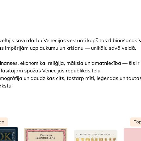
eltījis savu darbu Venēcijas vēsturei kopš tās dibināšanas V
pas impērijām uzplaukumu un krišanu — unikālu savā veidā,
, finanses, ekonomika, reliģija, māksla un amatniecība — šis ir
 lasītājam spožās Venēcijas republikas tēlu.
demogrāfija un daudz kas cits, tostarp mīti, leģendas un tauta
akstu.
ce
Top