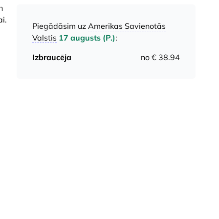
n
i.
Piegādāsim uz
Amerikas Savienotās
Valstis
17 augusts (P.)
:
Izbraucēja
no € 38.94