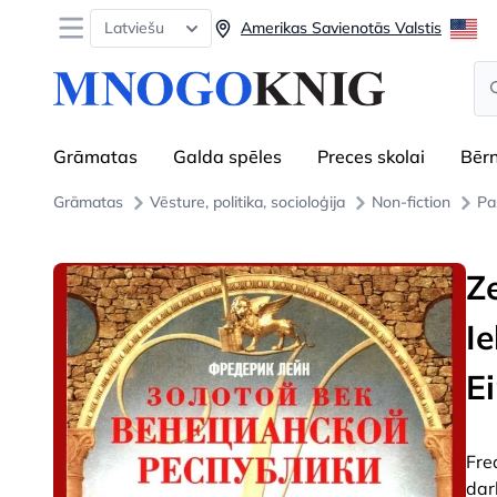
Open menu
Latviešu
Amerikas Savienotās Valstis
Se
Grāmatas
Galda spēles
Preces skolai
Bēr
Grāmatas
Vēsture, politika, socioloģija
Non-fiction
Pa
Z
Ie
E
Fre
dar