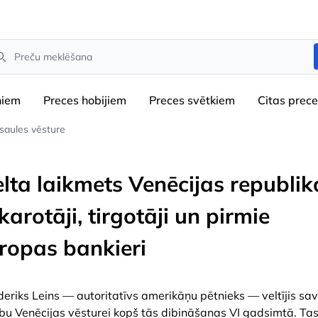
arch
niem
Preces hobijiem
Preces svētkiem
Сitas prec
saules vēsture
elta laikmets Venēcijas republik
karotāji, tirgotāji un pirmie
iropas bankieri
deriks Leins — autoritatīvs amerikāņu pētnieks — veltījis sa
bu Venēcijas vēsturei kopš tās dibināšanas VI gadsimtā. Tas 