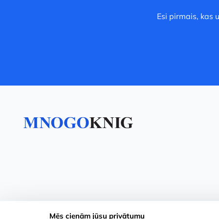
Esi pirmais, kas
Mēs cienām jūsu privātumu