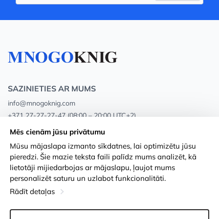
SAZINIETIES AR MUMS
info@mnogoknig.com
+371 27-27-27-47
(08:00 – 20:00 UTC+2)
Rīga, Augusta Deglava 69d, LV-1082
Mēs cienām jūsu privātumu
Mūsu mājaslapa izmanto sīkdatnes, lai optimizētu jūsu
Par mums
Privātuma politika
pieredzi. Šie mazie teksta faili palīdz mums analizēt, kā
lietotāji mijiedarbojas ar mājaslapu, ļaujot mums
Veikali
Noteikumi un nosacījumi
personalizēt saturu un uzlabot funkcionalitāti.
Apmaksa un piegāde
Pieejamības paziņojums
Rādīt detaļas
Loayalitātes kartes
Preču atgriešanās