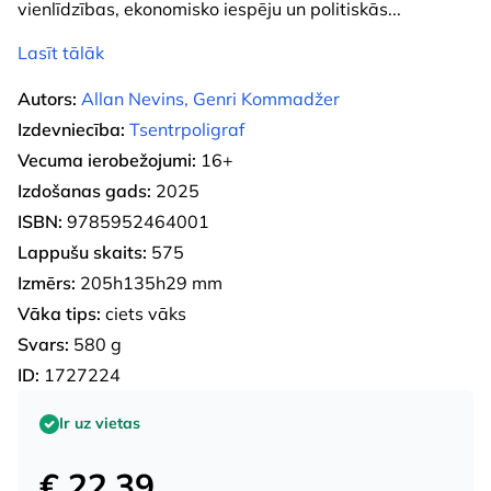
vienlīdzības, ekonomisko iespēju un politiskās
...
Lasīt tālāk
Autors:
Allan Nevins, Genri Kommadžer
Izdevniecība:
Tsentrpoligraf
Vecuma ierobežojumi:
16+
Izdošanas gads:
2025
ISBN:
9785952464001
Lappušu skaits:
575
Izmērs:
205h135h29 mm
Vāka tips:
ciets vāks
Svars:
580 g
ID:
1727224
Ir uz vietas
€ 22.39