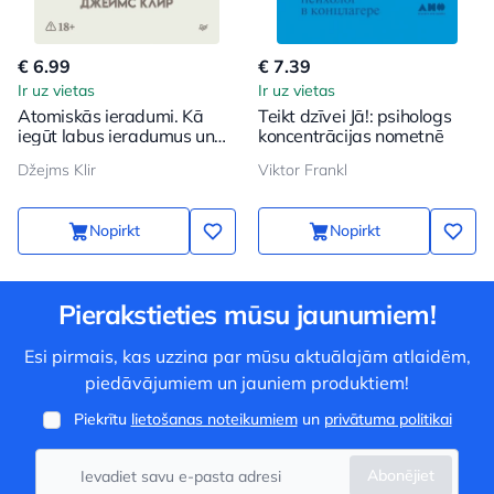
€ 6.99
€ 7.39
Ir uz vietas
Ir uz vietas
Atomiskās ieradumi. Kā
Teikt dzīvei Jā!: psihologs
iegūt labus ieradumus un
koncentrācijas nometnē
atbrīvoties no sliktajiem
Džejms Klir
Viktor Frankl
Nopirkt
Nopirkt
Pierakstieties mūsu jaunumiem!
Esi pirmais, kas uzzina par mūsu aktuālajām atlaidēm,
piedāvājumiem un jauniem produktiem!
Piekrītu
lietošanas noteikumiem
un
privātuma politikai
Abonējiet