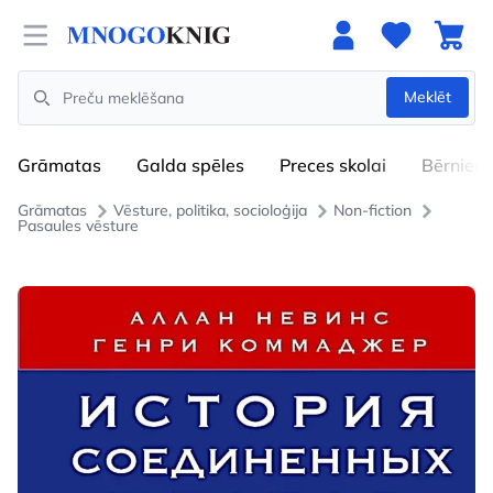
Open menu
Meklēt
Search
Grāmatas
Galda spēles
Preces skolai
Bērniem
Grāmatas
Vēsture, politika, socioloģija
Non-fiction
Pasaules vēsture