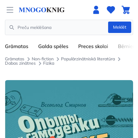
Open menu
Meklēt
Search
Grāmatas
Galda spēles
Preces skolai
Bērniem
Grāmatas
Non-fiction
Populārzinātniskā literatūra
Dabas zinātnes
Fizika