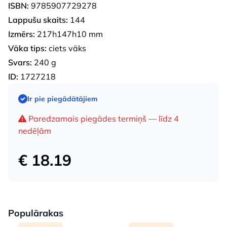
ISBN:
9785907729278
Lappušu skaits:
144
Izmērs:
217h147h10 mm
Vāka tips:
ciets vāks
Svars:
240 g
ID:
1727218
Ir pie piegādātājiem
Paredzamais piegādes termiņš — līdz 4
nedēļām
€ 18.19
Populārakas