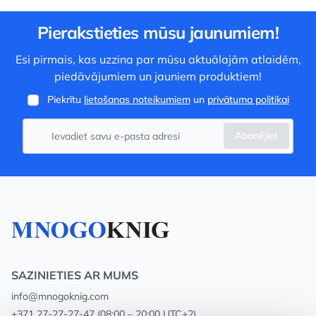
Pierakstieties mūsu jaunumiem!
Esi pirmais, kas uzzina par mūsu aktuālajām atlaidēm,
piedāvājumiem un jauniem produktiem!
Piekrītu
lietošanas noteikumiem
un
privātuma politikai
Abonējiet
SAZINIETIES AR MUMS
info@mnogoknig.com
+371 27-27-27-47
(08:00 – 20:00 UTC+2)