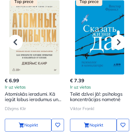
Top prece
Top prece
€ 6.99
€ 7.39
Ir uz vietas
Ir uz vietas
Atomiskās ieradumi. Kā
Teikt dzīvei Jā!: psihologs
iegūt labus ieradumus un
koncentrācijas nometnē
atbrīvoties no sliktajiem
Džejms Klir
Viktor Frankl
Nopirkt
Nopirkt