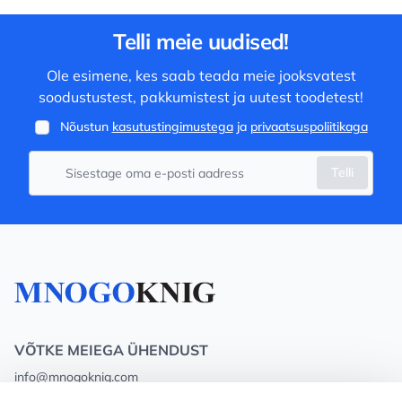
Telli meie uudised!
Ole esimene, kes saab teada meie jooksvatest
soodustustest, pakkumistest ja uutest toodetest!
Nõustun
kasutustingimustega
ja
privaatsuspoliitikaga
Telli
VÕTKE MEIEGA ÜHENDUST
info@mnogoknig.com
+371 27-27-27-47
(08:00 – 20:00 UTC+2)