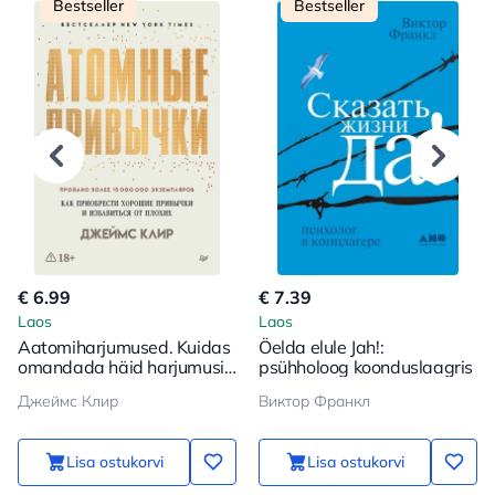
Bestseller
Bestseller
€ 6.99
€ 7.39
Laos
Laos
Aatomiharjumused. Kuidas
Öelda elule Jah!:
omandada häid harjumusi
psühholoog koonduslaagris
ja vabaneda halbadest
Джеймс Клир
Виктор Франкл
Lisa ostukorvi
Lisa ostukorvi