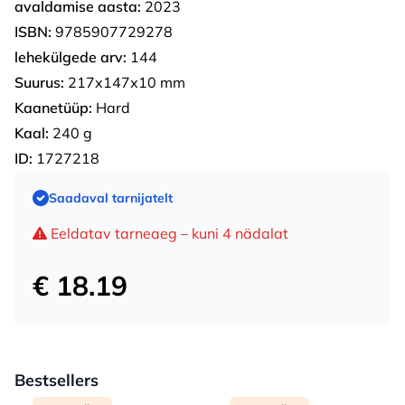
avaldamise aasta:
2023
ISBN:
9785907729278
lehekülgede arv:
144
Suurus:
217х147х10 mm
Kaanetüüp:
Hard
Kaal:
240 g
ID:
1727218
Saadaval tarnijatelt
Eeldatav tarneaeg – kuni 4 nädalat
€ 18.19
Bestsellers