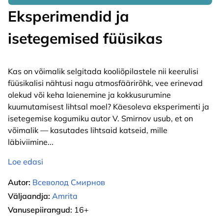
Eksperimendid ja
isetegemised füüsikas
Kas on võimalik selgitada kooliõpilastele nii keerulisi
füüsikalisi nähtusi nagu atmosfäärirõhk, vee erinevad
olekud või keha laienemine ja kokkusurumine
kuumutamisest lihtsal moel? Käesoleva eksperimenti ja
isetegemise kogumiku autor V. Smirnov usub, et on
võimalik — kasutades lihtsaid katseid, mille
läbiviimine
...
Loe edasi
Autor:
Всеволод Смирнов
Väljaandja:
Amrita
Vanusepiirangud:
16+