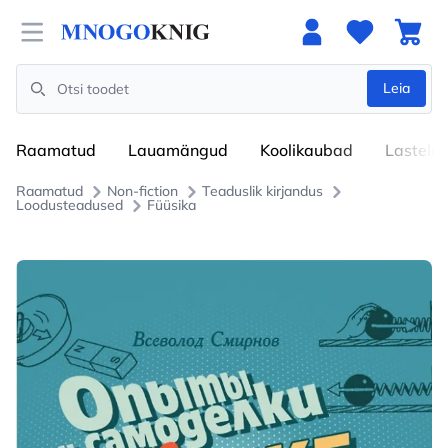
Open menu
Leia
Search
Raamatud
Lauamängud
Koolikaubad
Lastele
Raamatud
Non-fiction
Teaduslik kirjandus
Loodusteadused
Füüsika