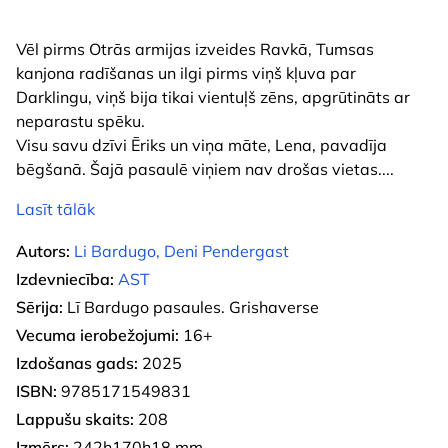
Vēl pirms Otrās armijas izveides Ravkā, Tumsas
kanjona radīšanas un ilgi pirms viņš kļuva par
Darklingu, viņš bija tikai vientuļš zēns, apgrūtināts ar
neparastu spēku.
Visu savu dzīvi Ēriks un viņa māte, Lena, pavadīja
bēgšanā. Šajā pasaulē viņiem nav drošas vietas.
...
Lasīt tālāk
Autors:
Li Bardugo, Deni Pendergast
Izdevniecība:
AST
Sērija:
Lī Bardugo pasaules. Grishaverse
Vecuma ierobežojumi:
16+
Izdošanas gads:
2025
ISBN:
9785171549831
Lappušu skaits:
208
Izmērs:
242h170h18 mm