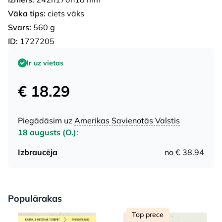
Vāka tips:
ciets vāks
Svars:
560 g
ID:
1727205
Ir uz vietas
€ 18.29
Piegādāsim uz
Amerikas Savienotās Valstis
18 augusts (O.)
:
Izbraucēja
no € 38.94
Populārakas
Top prece