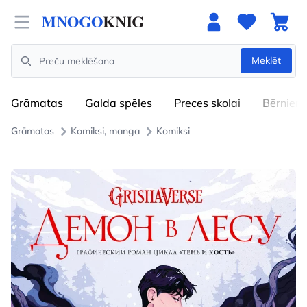
Open menu
Meklēt
Search
Grāmatas
Galda spēles
Preces skolai
Bērniem
Grāmatas
Komiksi, manga
Komiksi