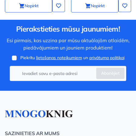
Nopirkt
Nopirkt
Pierakstieties mūsu jaunumiem!
Esi pirmais, kas uzzina par mūsu aktuālajām atlaidēm,
piedāvājumiem un jauniem produktiem!
Piekrītu
lietošanas noteikumiem
un
privātuma politikai
Abonējiet
SAZINIETIES AR MUMS