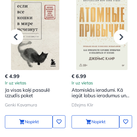
€ 4.99
€ 6.99
Ir uz vietas
Ir uz vietas
Ja visas kaķi pasaulē
Atomiskās ieradumi. Kā
izzudīs poket
iegūt labus ieradumus un
atbrīvoties no sliktajiem
Genki Kavamura
Džejms Klir
Nopirkt
Nopirkt