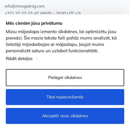
info@mnogoknig.com
+371 27-27-27-47
(08:00 – 20:00 UTC+2)
Rīga, Augusta Deglava 69d, LV-1082
Mēs cienām jūsu privātumu
Mūsu mājaslapa izmanto sīkdatnes, lai optimizētu jūsu
Par mums
Privātuma politika
pieredzi. Šie mazie teksta faili palīdz mums analizēt, kā
lietotāji mijiedarbojas ar mājaslapu, ļaujot mums
Veikali
Noteikumi un nosacījumi
personalizēt saturu un uzlabot funkcionalitāti.
Apmaksa un piegāde
Pieejamības paziņojums
Rādīt detaļas
Loayalitātes kartes
Preču atgriešanās
Pielāgot sīkdatnes
Vairumtirdzniecības pircējiem
Sīkdatņu iestatījumi
Tikai nepieciešamās
Nopirkt
Akceptēt visas sīkdatnes
© 2011-2026
MNOGOKNIG
. All Rights Reserved.