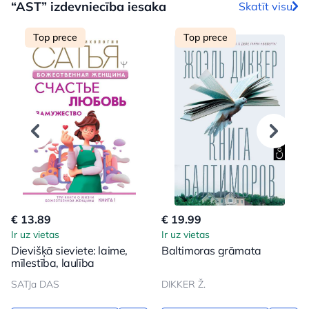
“AST” izdevniecība iesaka
Skatīt visu
Top prece
Top prece
€ 13.89
€ 19.99
Ir uz vietas
Ir uz vietas
Dievišķā sieviete: laime,
Baltimoras grāmata
mīlestība, laulība
SATJa DAS
DIKKER Ž.