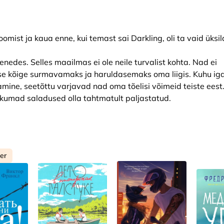
omist ja kaua enne, kui temast sai Darkling, oli ta vaid üksi
edes. Selles maailmas ei ole neile turvalist kohta. Nad ei
e kõige surmavamaks ja haruldasemaks oma liigis. Kuhu ig
mine, seetõttu varjavad nad oma tõelisi võimeid teiste eest
kumad saladused olla tahtmatult paljastatud.
ler