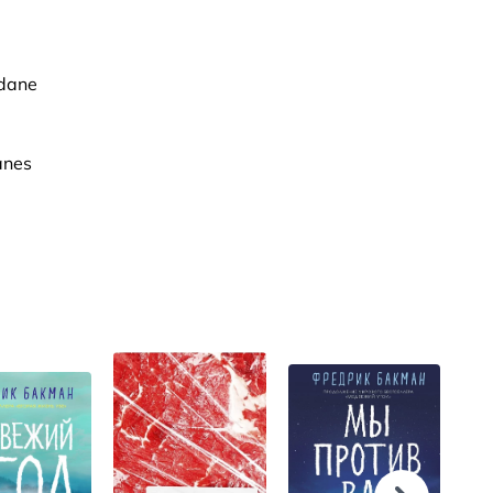
ldane
anes
.