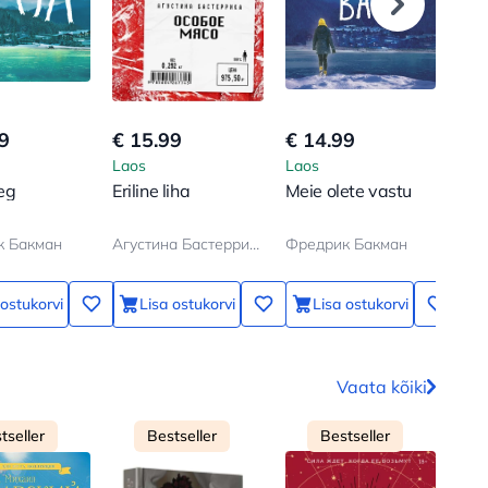
9
€ 15.99
€ 14.99
€ 1
Laos
Laos
Lao
eg
Eriline liha
Meie olete vastu
Äre
к Бакман
Агустина Бастеррика
Фредрик Бакман
Фре
 ostukorvi
Lisa ostukorvi
Lisa ostukorvi
Vaata kõiki
tseller
Bestseller
Bestseller