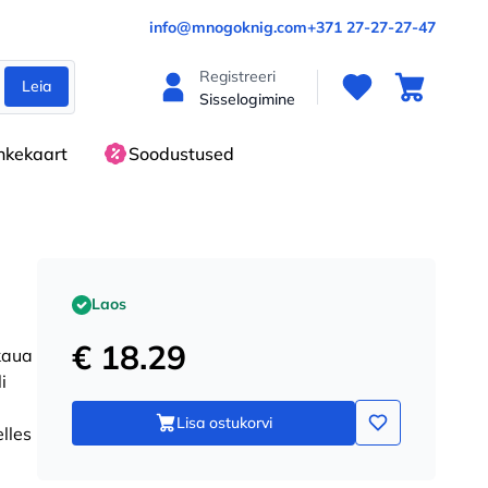
info@mnogoknig.com
+371 27-27-27-47
Registreeri
Leia
Sisselogimine
nkekaart
Soodustused
Laos
€ 18.29
kaua
i
Lisa ostukorvi
lles