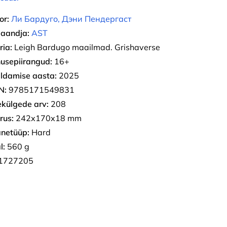
or:
Ли Бардуго, Дэни Пендергаст
jaandja:
AST
ria:
Leigh Bardugo maailmad. Grishaverse
usepiirangud:
16+
ldamise aasta:
2025
N:
9785171549831
ekülgede arv:
208
rus:
242х170х18 mm
netüüp:
Hard
l:
560 g
1727205