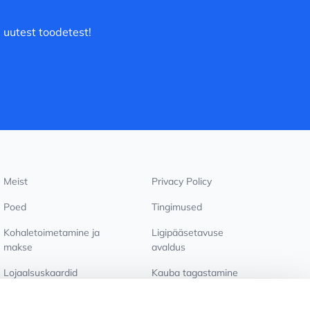
 uutest toodetest!
Meist
Privacy Policy
Poed
Tingimused
Kohaletoimetamine ja
Ligipääsetavuse
makse
avaldus
Lojaalsuskaardid
Kauba tagastamine
PÕHJUST KOOSTÖÖKS
Küpsiste seaded