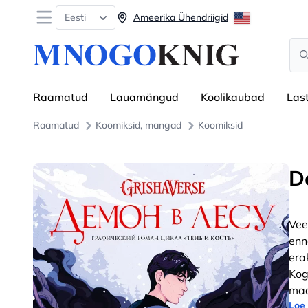
Open menu
Eesti
Ameerika Ühendriigid
Sea
Raamatud
Lauamängud
Koolikaubad
Las
Raamatud
Koomiksid, mangad
Koomiksid
D
Vee
enne
era
Kog
maa
Loe