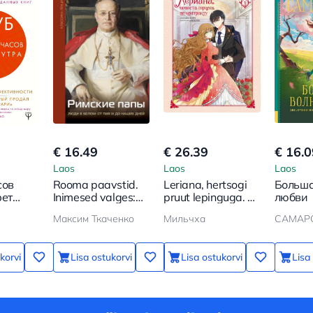
€ 16.49
€ 26.39
€ 16.0
Laos
Laos
Laos
сов
Rooma paavstid.
Leriana, hertsogi
Больша
рет
Inimesed valges:
pruut lepinguga. 1.
любви
Pius IX-ist kuni
raamat
Максим Ткаченко
Мильчха
САМАРС
ости от
meie päevadeni
оторый
ой
korvi
Lisa ostukorvi
Lisa ostukorvi
Lisa