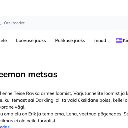
rch
tele
Loovuse jaoks
Puhkuse jaoks
muud
Ki
eemon metsas
l enne Teise Ravka armee loomist, Varjutunnelite loomist ja 
, kui temast sai Darkling, oli ta vaid üksildane poiss, kellel ol
kordne vägi.
u oma elu on Erik ja tema ema, Lena, veetnud põgenedes. Se
ilmas ei ole neile turvalist
...
 edasi