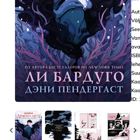
Aut
Väl
See
Van
ava
ISB
leh
Suu
Kaa
Kaa
ID: