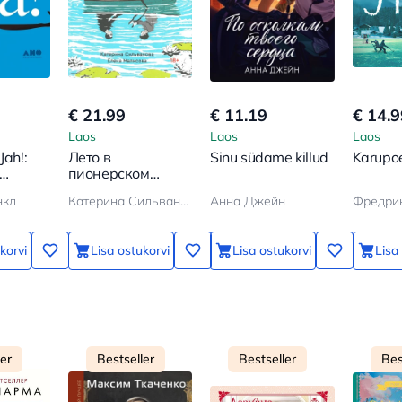
€ 21.99
€ 11.19
€ 14.9
Laos
Laos
Laos
Jah!:
Лето в
Sinu südame killud
Karupo
пионерском
gris
галстуке
нкл
Катерина Сильванова, Елена Малисова
Анна Джейн
Фредри
korvi
Lisa ostukorvi
Lisa ostukorvi
Lisa
ler
Bestseller
Bestseller
Bes