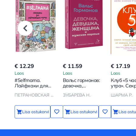
€ 12.29
€ 11.59
€ 17.19
Laos
Laos
Laos
#Selfmama.
Вальс гормонов:
Клуб «5 ча
Лайфхаки для
девочка,
утра». Сек
работающей
девушка,
личной
ПЕТРАНОВСКАЯ Л.В.
ЗУБАРЕВА Н.
ШАРМА Р.
мамы
женщина и
эффективн
мужская партия
монаха, к
продал св
Lisa ostukorvi
Lisa ostukorvi
Lisa ostu
феррари