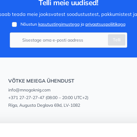
Telli meie uudised!
saab teada meie jooksvatest soodustustest, pakkumistest ja
Nõustun
kasutustingimustega
ja
privaatsuspoliitikaga
Telli
VÕTKE MEIEGA ÜHENDUST
info@mnogoknig.com
+371 27-27-27-47
(08:00 – 20:00 UTC+2)
Rīga, Augusta Deglava 69d, LV-1082