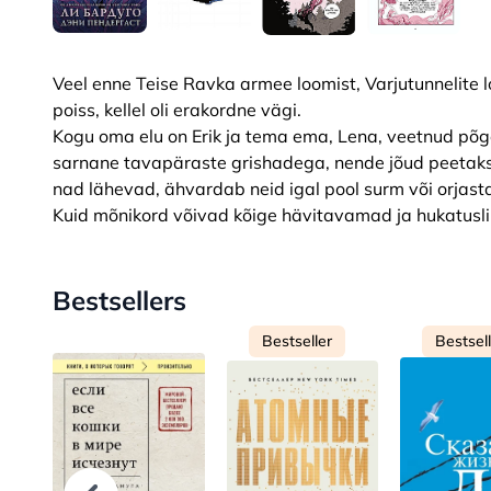
Veel enne Teise Ravka armee loomist, Varjutunnelite lo
poiss, kellel oli erakordne vägi.
Kogu oma elu on Erik ja tema ema, Lena, veetnud põgen
sarnane tavapäraste grishadega, nende jõud peetaks
nad lähevad, ähvardab neid igal pool surm või orjasta
Kuid mõnikord võivad kõige hävitavamad ja hukatusli
Bestsellers
Bestseller
Bestsel