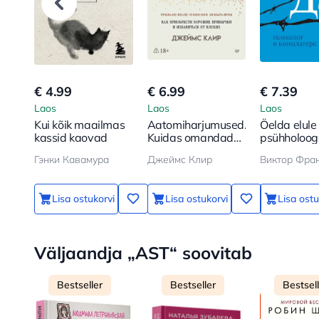
€ 4.99
€ 6.99
€ 7.39
Laos
Laos
Laos
Kui kõik maailmas
Aatomiharjumused.
Öelda elule 
kassid kaovad
Kuidas omandada
psühholoog
häid harjumusi ja
koonduslaa
Гэнки Кавамура
Джеймс Клир
Виктор Фра
vabaneda
halbadest
Lisa ostukorvi
Lisa ostukorvi
Lisa ostu
Väljaandja „AST“ soovitab
Bestseller
Bestseller
Bestsel