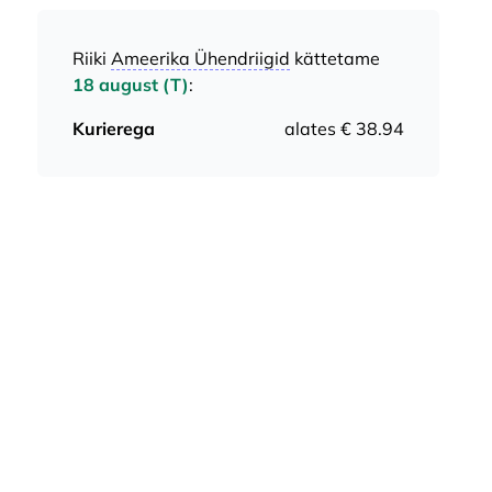
Riiki
Ameerika Ühendriigid
kättetame
18 august (T)
:
Kurierega
alates € 38.94