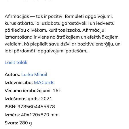
Afirmācijas — tas ir pozitīvi formulēti apgalvojumi,
kurus atkārto, lai uzlabotu garastāvokli un iedvestu
pārliecību cilvēkam, kurš tos izsaka. Afirmāciju
izmantošana ir viens no ātrākajiem un efektīvākajiem
veidiem, kā piepildīt savu dzīvi ar pozitīvu enerģiju, un
labi pārdomāti apgalvojumi patiešām
...
Lasīt tālāk
Autors:
Lurko Mihail
Izdevniecība:
MACards
Vecuma ierobežojumi:
16+
Izdošanas gads:
2021
ISBN:
9785604455678
Izmērs:
40x120x870 mm
Svars:
280 g