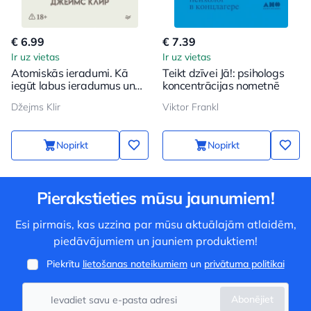
€ 6.99
€ 7.39
Ir uz vietas
Ir uz vietas
Atomiskās ieradumi. Kā
Teikt dzīvei Jā!: psihologs
iegūt labus ieradumus un
koncentrācijas nometnē
atbrīvoties no sliktajiem
Džejms Klir
Viktor Frankl
Nopirkt
Nopirkt
Pierakstieties mūsu jaunumiem!
Esi pirmais, kas uzzina par mūsu aktuālajām atlaidēm,
piedāvājumiem un jauniem produktiem!
Piekrītu
lietošanas noteikumiem
un
privātuma politikai
Abonējiet