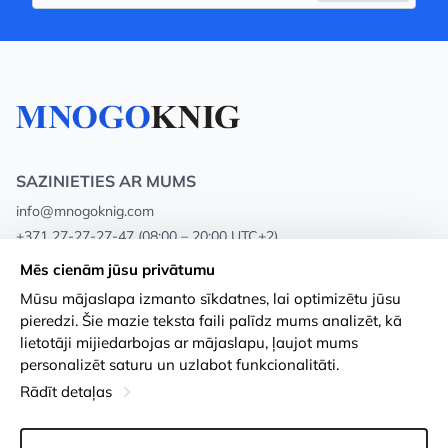
SAZINIETIES AR MUMS
info@mnogoknig.com
+371 27-27-27-47
(08:00 – 20:00 UTC+2)
Rīga, Augusta Deglava 69d, LV-1082
Mēs cienām jūsu privātumu
Mūsu mājaslapa izmanto sīkdatnes, lai optimizētu jūsu
Par mums
Privātuma politika
pieredzi. Šie mazie teksta faili palīdz mums analizēt, kā
lietotāji mijiedarbojas ar mājaslapu, ļaujot mums
Veikali
Noteikumi un nosacījumi
personalizēt saturu un uzlabot funkcionalitāti.
Apmaksa un piegāde
Pieejamības paziņojums
Rādīt detaļas
Loayalitātes kartes
Preču atgriešanās