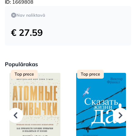
ID:
1669808
Nav noliktavā
€ 27.59
Populārakas
Top prece
Top prece