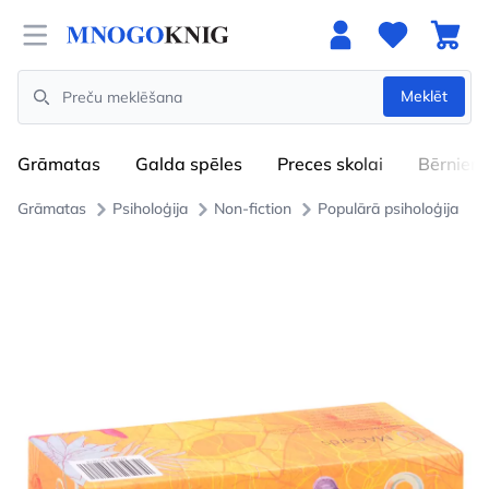
Open menu
Meklēt
Search
Grāmatas
Galda spēles
Preces skolai
Bērniem
Grāmatas
Psiholoģija
Non-fiction
Populārā psiholoģija