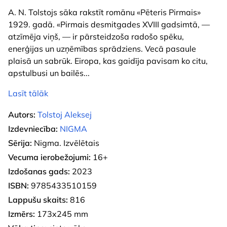
A. N. Tolstojs sāka rakstīt romānu «Pēteris Pirmais»
1929. gadā. «Pirmais desmitgades XVIII gadsimtā, —
atzīmēja viņš, — ir pārsteidzoša radošo spēku,
enerģijas un uzņēmības sprādziens. Vecā pasaule
plaisā un sabrūk. Eiropa, kas gaidīja pavisam ko citu,
apstulbusi un bailēs
...
Lasīt tālāk
Autors:
Tolstoj Aleksej
Izdevniecība:
NIGMA
Sērija:
Nigma. Izvēlētais
Vecuma ierobežojumi:
16+
Izdošanas gads:
2023
ISBN:
9785433510159
Lappušu skaits:
816
Izmērs:
173x245 mm