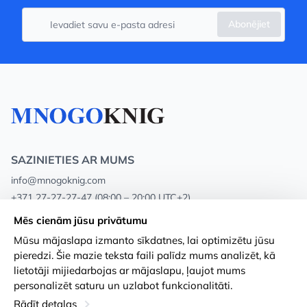
Abonējiet
SAZINIETIES AR MUMS
info@mnogoknig.com
+371 27-27-27-47
(08:00 – 20:00 UTC+2)
Rīga, Augusta Deglava 69d, LV-1082
Mēs cienām jūsu privātumu
Mūsu mājaslapa izmanto sīkdatnes, lai optimizētu jūsu
Par mums
Privātuma politika
pieredzi. Šie mazie teksta faili palīdz mums analizēt, kā
lietotāji mijiedarbojas ar mājaslapu, ļaujot mums
Veikali
Noteikumi un nosacījumi
personalizēt saturu un uzlabot funkcionalitāti.
Apmaksa un piegāde
Pieejamības paziņojums
Rādīt detaļas