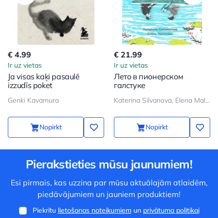
€ 4.99
€ 21.99
Ir uz vietas
Ir uz vietas
Ja visas kaķi pasaulē
Лето в пионерском
izzudīs poket
галстуке
Genki Kavamura
Katerina Silvanova, Elena Malisova
Nopirkt
Nopirkt
Pierakstieties mūsu jaunumiem!
Esi pirmais, kas uzzina par mūsu aktuālajām atlaidēm,
piedāvājumiem un jauniem produktiem!
Piekrītu
lietošanas noteikumiem
un
privātuma politikai