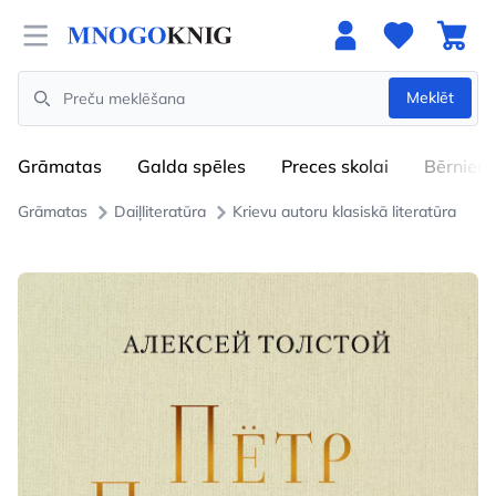
Open menu
Meklēt
Search
Grāmatas
Galda spēles
Preces skolai
Bērniem
Grāmatas
Daiļliteratūra
Krievu autoru klasiskā literatūra