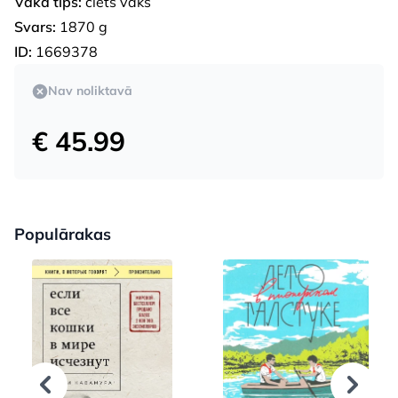
Vāka tips:
ciets vāks
Svars:
1870 g
ID:
1669378
Nav noliktavā
€ 45.99
Populārakas