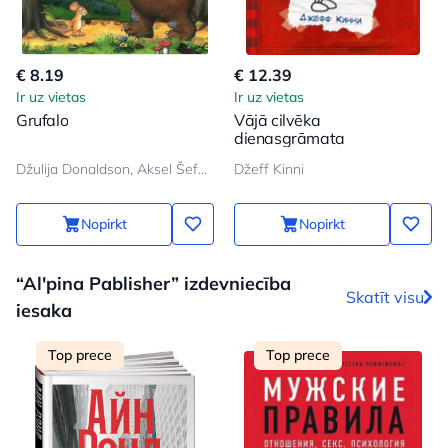
€ 8.19
€ 12.39
Ir uz vietas
Ir uz vietas
Grufalo
Vājā cilvēka
dienasgrāmata
Džulija Donaldson, Aksel Šeffler
Džeff Kinni
Nopirkt
Nopirkt
“Al'pina Pablisher” izdevniecība
Skatīt visu
iesaka
Top prece
Top prece