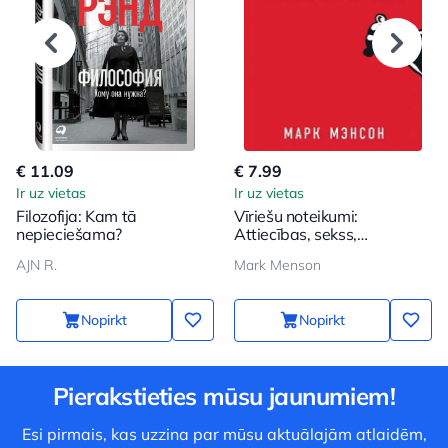
€ 11.09
€ 7.99
Ir uz vietas
Ir uz vietas
Filozofija: Kam tā
Vīriešu noteikumi:
nepieciešama?
Attiecības, sekss,
psiholoģija
AJN R.
Mark Menson
Nopirkt
Nopirkt
Pierakstieties mūsu jaunumiem!
Esi pirmais, kas uzzina par mūsu aktuālajām atlaidēm,