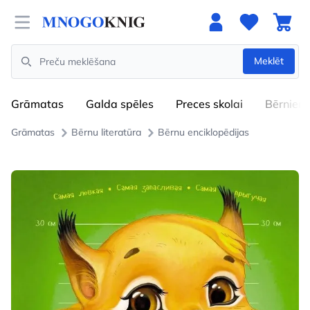
Open menu
Meklēt
Search
Grāmatas
Galda spēles
Preces skolai
Bērniem
Grāmatas
Bērnu literatūra
Bērnu enciklopēdijas