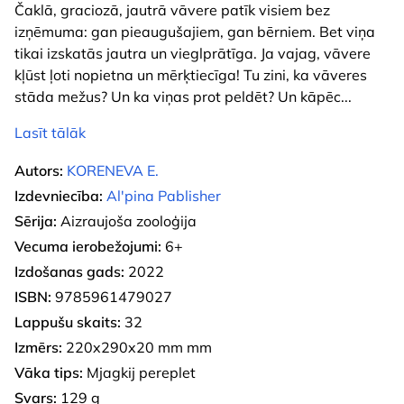
Čaklā, graciozā, jautrā vāvere patīk visiem bez
izņēmuma: gan pieaugušajiem, gan bērniem. Bet viņa
tikai izskatās jautra un vieglprātīga. Ja vajag, vāvere
kļūst ļoti nopietna un mērķtiecīga! Tu zini, ka vāveres
stāda mežus? Un ka viņas prot peldēt? Un kāpēc
...
Lasīt tālāk
Autors:
KORENEVA E.
Izdevniecība:
Al'pina Pablisher
Sērija:
Aizraujoša zooloģija
Vecuma ierobežojumi:
6+
Izdošanas gads:
2022
ISBN:
9785961479027
Lappušu skaits:
32
Izmērs:
220x290x20 mm mm
Vāka tips:
Mjagkij pereplet
Svars:
129 g