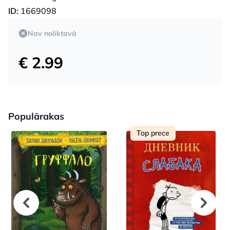
ID:
1669098
Nav noliktavā
€ 2.99
Populārakas
Top prece