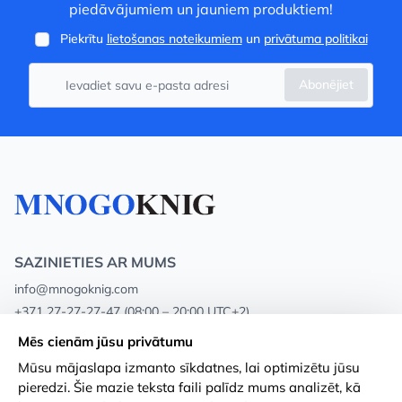
piedāvājumiem un jauniem produktiem!
Piekrītu
lietošanas noteikumiem
un
privātuma politikai
Abonējiet
SAZINIETIES AR MUMS
info@mnogoknig.com
+371 27-27-27-47
(08:00 – 20:00 UTC+2)
Rīga, Augusta Deglava 69d, LV-1082
Mēs cienām jūsu privātumu
Mūsu mājaslapa izmanto sīkdatnes, lai optimizētu jūsu
Par mums
Privātuma politika
pieredzi. Šie mazie teksta faili palīdz mums analizēt, kā