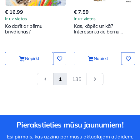
€ 16.99
€ 7.59
Ir uz vietas
Ir uz vietas
Ko darīt ar bērnu
Kas, kāpēc un kā?
brīvdienās?
Interesantākie bērnu
jautājumi par cilvēkiem un
apkārtējo pasauli
Nopirkt
Nopirkt
1
135
&laquo; Previous
Next
Pierakstieties mūsu jaunumiem!
Esi pirmais, kas uzzina par mūsu aktuālajām atlaidēm,