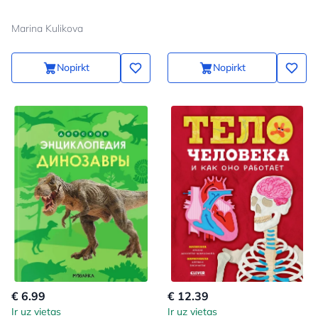
Marina Kulikova
Nopirkt
Nopirkt
€ 6.99
€ 12.39
Ir uz vietas
Ir uz vietas