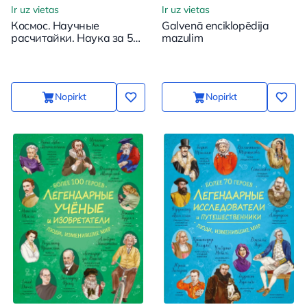
Ir uz vietas
Ir uz vietas
Космос. Научные
Galvenā enciklopēdija
расчитайки. Наука за 5
mazulim
минут
Nopirkt
Nopirkt