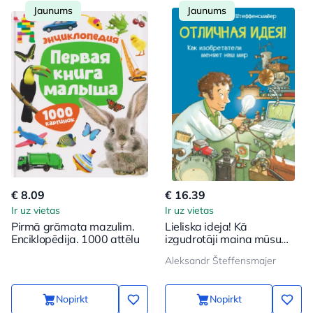
Jaunums
Jaunums
€ 8.09
€ 16.39
Ir uz vietas
Ir uz vietas
Pirmā grāmata mazulim.
Lieliska ideja! Kā
Enciklopēdija. 1000 attēlu
izgudrotāji maina mūsu
pasauli
Aleksandr Šteffensmajer
Nopirkt
Nopirkt