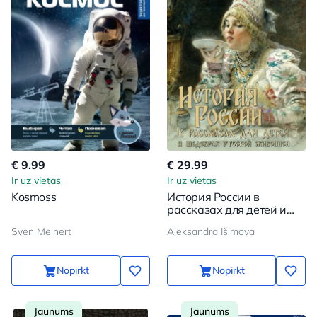
€ 9.99
€ 29.99
Ir uz vietas
Ir uz vietas
Kosmoss
История России в
рассказах для детей и
шедеврах русской
Sven Melhert
Aleksandra Išimova
живописи
Nopirkt
Nopirkt
Jaunums
Jaunums