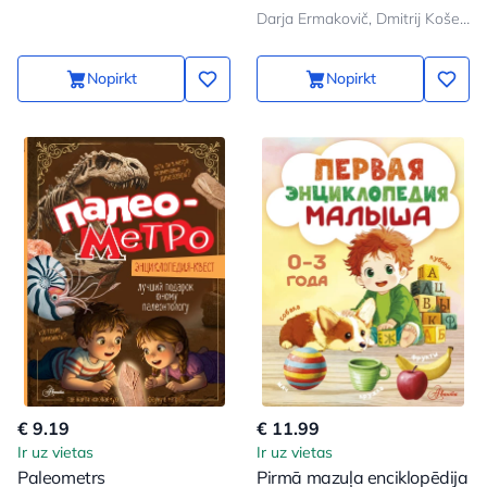
Darja Ermakovič, Dmitrij Koševar, Anna Spektor, Andrej Mernikov, Vjačeslav Likso, Elena Homič
Nopirkt
Nopirkt
€ 9.19
€ 11.99
Ir uz vietas
Ir uz vietas
Paleometrs
Pirmā mazuļa enciklopēdija