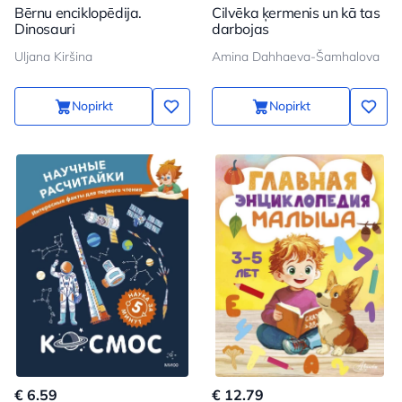
Bērnu enciklopēdija.
Cilvēka ķermenis un kā tas
Dinosauri
darbojas
Uljana Kiršina
Amina Dahhaeva-Šamhalova
Nopirkt
Nopirkt
€ 6.59
€ 12.79