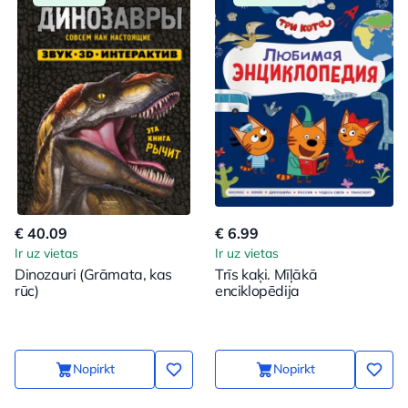
€ 40.09
€ 6.99
Ir uz vietas
Ir uz vietas
Dinozauri (Grāmata, kas
Trīs kaķi. Mīļākā
rūc)
enciklopēdija
Nopirkt
Nopirkt