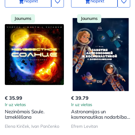
Nopirkt
Nopirkt
Jaunums
Jaunums
€ 35.99
€ 39.79
Ir uz vietas
Ir uz vietas
Nezināmais Saule.
Astronomijas un
Izmeklēšana
kosmonautikas nodarbības
ar pirmsskolas vecuma
Elena Kiriček, Ivan Pančenko
Efrem Levitan
bērniem