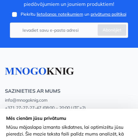
piedāvājumiem un jauniem produktiem!
Piekrītu
lietošanas noteikumiem
un
privātuma politikai
Abonējiet
SAZINIETIES AR MUMS
info@mnogoknig.com
+371 27-27-27-47
(08:00 – 20:00 UTC+2)
Rīga, Augusta Deglava 69d, LV-1082
Mēs cienām jūsu privātumu
Mūsu mājaslapa izmanto sīkdatnes, lai optimizētu jūsu
Par mums
Privātuma politika
pieredzi. Šie mazie teksta faili palīdz mums analizēt, kā