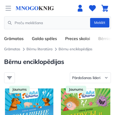
Open menu
Meklēt
Search
Grāmatas
Galda spēles
Preces skolai
Bērniem
Grāmatas
Bērnu literatūra
Bērnu enciklopēdijas
Bērnu enciklopēdijas
Jaunums
Jaunums