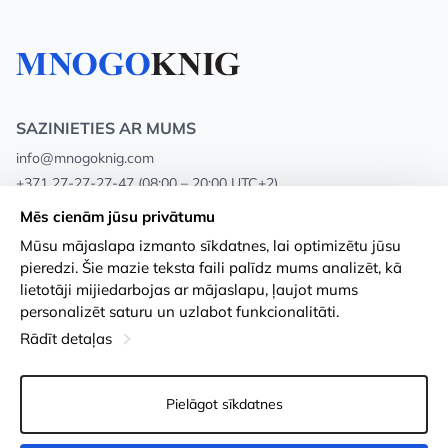
SAZINIETIES AR MUMS
info@mnogoknig.com
+371 27-27-27-47
(08:00 – 20:00 UTC+2)
Rīga, Augusta Deglava 69d, LV-1082
Mēs cienām jūsu privātumu
Mūsu mājaslapa izmanto sīkdatnes, lai optimizētu jūsu
Par mums
Privātuma politika
pieredzi. Šie mazie teksta faili palīdz mums analizēt, kā
lietotāji mijiedarbojas ar mājaslapu, ļaujot mums
Veikali
Noteikumi un nosacījumi
personalizēt saturu un uzlabot funkcionalitāti.
Apmaksa un piegāde
Pieejamības paziņojums
Rādīt detaļas
Loayalitātes kartes
Preču atgriešanās
Pielāgot sīkdatnes
Vairumtirdzniecības pircējiem
Sīkdatņu iestatījumi