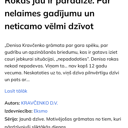
Rokas jau ir paradīzē. Par
nelaimes gadījumu un
neticamo vēlmi dzīvot
„Denisa Kravčenko grāmata par gara spēku, par
gudrību un apzināšanās briedumu, kas ir gatavs iziet
cauri jebkurai situācijai, „nepadodoties”. Denisa rokas
nekad nepadevas. Viņam to… nav kopš 12 gadu
vecuma. Neskatoties uz to, viņš dzīvo pilnvērtīgu dzīvi
un pats ar
...
Lasīt tālāk
Autors:
KRAVČENKO D.V.
Izdevniecība:
Eksmo
Sērija:
Jaunā dzīve. Motivējošas grāmatas no tiem, kuri
pārdzīvojuši sliktākās dienas