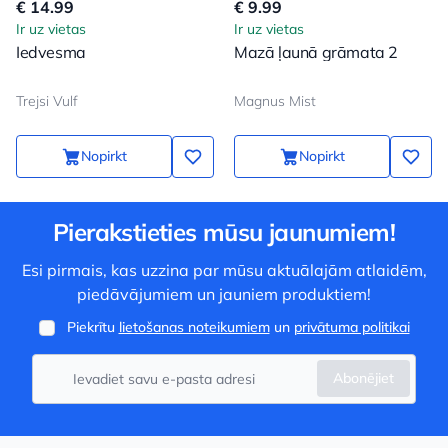
€ 14.99
€ 9.99
Ir uz vietas
Ir uz vietas
Iedvesma
Mazā ļaunā grāmata 2
Trejsi Vulf
Magnus Mist
Nopirkt
Nopirkt
Pierakstieties mūsu jaunumiem!
Esi pirmais, kas uzzina par mūsu aktuālajām atlaidēm,
piedāvājumiem un jauniem produktiem!
Piekrītu
lietošanas noteikumiem
un
privātuma politikai
Abonējiet