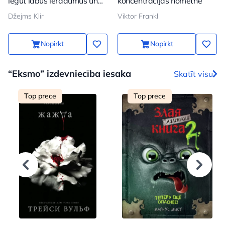
iegūt labus ieradumus un
koncentrācijas nometnē
atbrīvoties no sliktajiem
Džejms Klir
Viktor Frankl
Nopirkt
Nopirkt
“Eksmo” izdevniecība iesaka
Skatīt visu
Top prece
Top prece