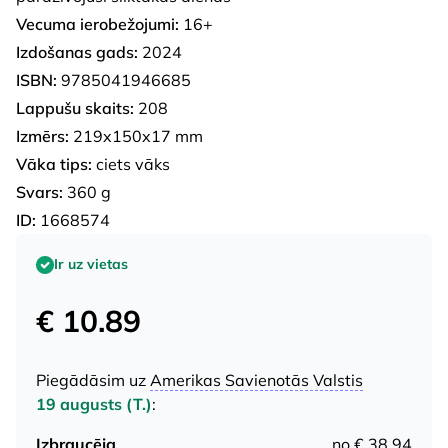
Vecuma ierobežojumi:
16+
Izdošanas gads:
2024
ISBN:
9785041946685
Lappušu skaits:
208
Izmērs:
219x150x17 mm
Vāka tips:
ciets vāks
Svars:
360 g
ID:
1668574
Ir uz vietas
€ 10.89
Piegādāsim uz
Amerikas Savienotās Valstis
19 augusts (T.)
:
Izbraucēja
no € 38.94