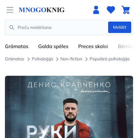
Open menu
Meklēt
Search
Grāmatas
Galda spēles
Preces skolai
Bērniem
Grāmatas
Psiholoģija
Non-fiction
Populārā psiholoģija