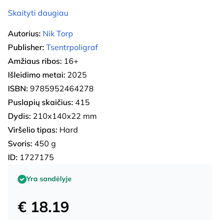
Skaityti daugiau
Autorius:
Nik Torp
Publisher:
Tsentrpoligraf
Amžiaus ribos:
16+
Išleidimo metai:
2025
ISBN:
9785952464278
Puslapių skaičius:
415
Dydis:
210x140x22 mm
Viršelio tipas:
Hard
Svoris:
450 g
ID:
1727175
Yra sandėlyje
€ 18.19