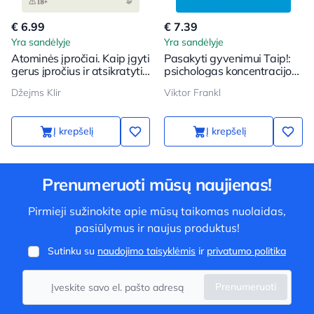
€ 6.99
€ 7.39
Yra sandėlyje
Yra sandėlyje
Atominės įpročiai. Kaip įgyti
Pasakyti gyvenimui Taip!:
gerus įpročius ir atsikratyti
psichologas koncentracijos
blogų
stovykloje
Džejms Klir
Viktor Frankl
Į krepšelį
Į krepšelį
Prenumeruoti mūsų naujienas!
Pirmieji sužinokite apie mūsų taikomas nuolaidas,
pasiūlymus ir naujus produktus!
Sutinku su
naudojimo taisyklėmis
ir
privatumo politika
Prenumeruoti