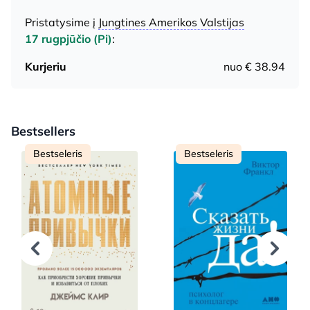
Pristatysime į
Jungtines Amerikos Valstijas
17 rugpjūčio (Pi)
:
Kurjeriu
nuo € 38.94
Bestsellers
Bestseleris
Bestseleris