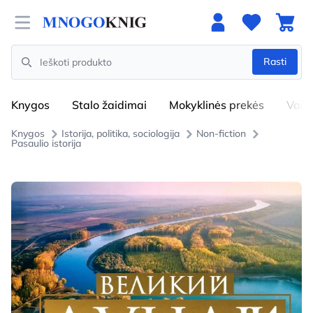
Open menu
Rasti
Search
Knygos
Stalo žaidimai
Mokyklinės prekės
Vaik
Knygos
Istorija, politika, sociologija
Non-fiction
Pasaulio istorija