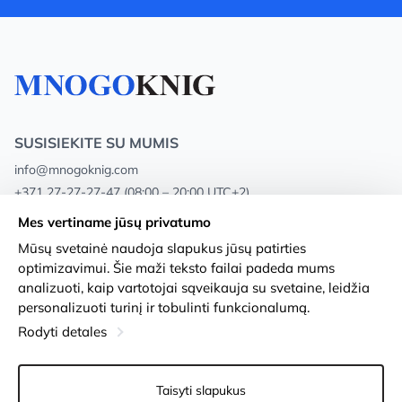
SUSISIEKITE SU MUMIS
info@mnogoknig.com
+371 27-27-27-47
(08:00 – 20:00 UTC+2)
Rīga, Augusta Deglava 69d, LV-1082
Mes vertiname jūsų privatumo
Mūsų svetainė naudoja slapukus jūsų patirties
Apie mus
Privacy Policy
optimizavimui. Šie maži teksto failai padeda mums
analizuoti, kaip vartotojai sąveikauja su svetaine, leidžia
Parduotuvės
Sąlygos ir nuostatos
personalizuoti turinį ir tobulinti funkcionalumą.
Pristatymas ir mokėjimas
Prieinamumo pareiškimas
Rodyti detales
Lojalumo kortelės
Prekių grąžinimas
Taisyti slapukus
Didmeniniams pirkėjams
Slapukų nustatymai