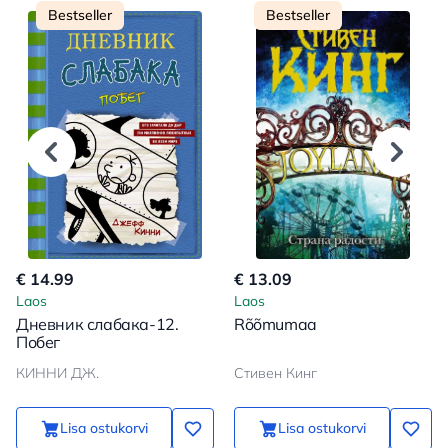
Bestseller
Bestseller
€ 14.99
€ 13.09
Laos
Laos
Дневник слабака-12.
Rõõmumaa
Побег
КИННИ ДЖ.
Стивен Кинг
Lisa ostukorvi
Lisa ostukorvi