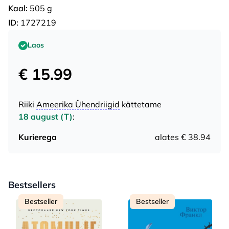
Kaal:
505 g
ID:
1727219
Laos
€ 15.99
Riiki
Ameerika Ühendriigid
kättetame
18 august (T)
:
Kurierega
alates € 38.94
Bestsellers
Bestseller
Bestseller