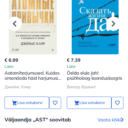
€ 6.99
€ 7.39
Laos
Laos
Aatomiharjumused. Kuidas
Öelda elule Jah!:
omandada häid harjumusi
psühholoog koonduslaagris
ja vabaneda halbadest
Джеймс Клир
Виктор Франкл
Lisa ostukorvi
Lisa ostukorvi
Väljaandja „AST“ soovitab
Vaata kõiki