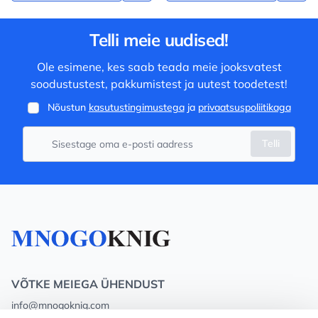
Telli meie uudised!
Ole esimene, kes saab teada meie jooksvatest
soodustustest, pakkumistest ja uutest toodetest!
Nõustun
kasutustingimustega
ja
privaatsuspoliitikaga
Telli
VÕTKE MEIEGA ÜHENDUST
info@mnogoknig.com