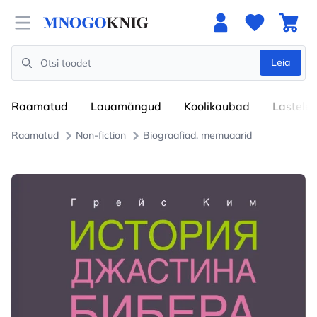
Open menu
Leia
Search
Raamatud
Lauamängud
Koolikaubad
Lastele
Raamatud
Non-fiction
Biograafiad, memuaarid