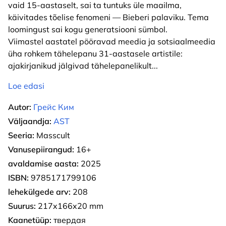
vaid 15-aastaselt, sai ta tuntuks üle maailma,
käivitades tõelise fenomeni — Bieberi palaviku. Tema
loomingust sai kogu generatsiooni sümbol.
Viimastel aastatel pööravad meedia ja sotsiaalmeedia
üha rohkem tähelepanu 31-aastasele artistile:
ajakirjanikud jälgivad tähelepanelikult
...
Loe edasi
Autor:
Грейс Ким
Väljaandja:
AST
Seeria:
Masscult
Vanusepiirangud:
16+
avaldamise aasta:
2025
ISBN:
9785171799106
lehekülgede arv:
208
Suurus:
217x166x20 mm
Kaanetüüp:
твердая