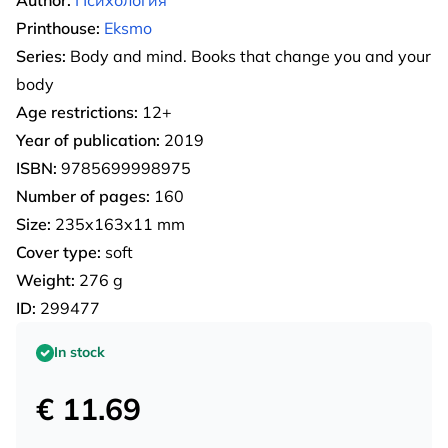
Author:
Психология
Printhouse:
Eksmo
Series:
Body and mind. Books that change you and your
body
Age restrictions:
12+
Year of publication:
2019
ISBN:
9785699998975
Number of pages:
160
Size:
235x163x11 mm
Cover type:
soft
Weight:
276 g
ID:
299477
In stock
€ 11.69