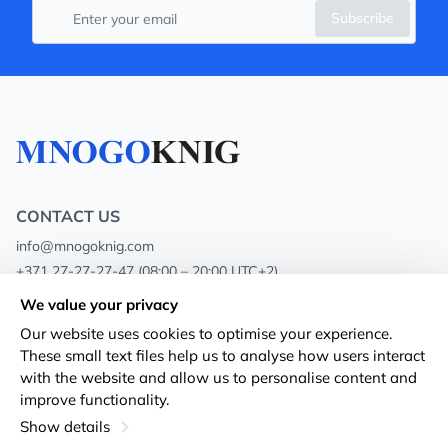
Subscribe
CONTACT US
info@mnogoknig.com
+371 27-27-27-47
(08:00 – 20:00 UTC+2)
Rīga, Augusta Deglava 69d, LV-1082
We value your privacy
Our website uses cookies to optimise your experience.
About us
Privacy Policy
These small text files help us to analyse how users interact
with the website and allow us to personalise content and
Stores
Terms and conditions
improve functionality.
Shipping and payment
Accessibility Statement
Show details