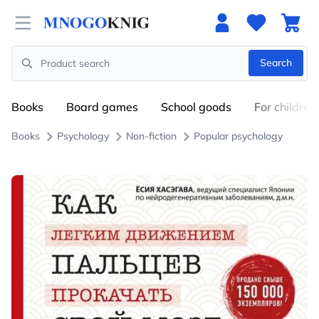
Open menu
Search
Search
Books
Board games
School goods
For children
Books
Psychology
Non-fiction
Popular psychology