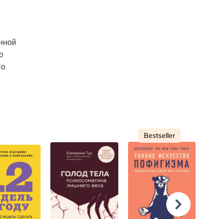
енной
о
Но
Bestseller