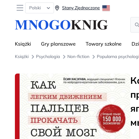
Open menu
Polski
Stany Zjednoczone
Sea
Książki
Gry planszowe
Towary szkolne
Dz
Książki
Psychologia
Non-fiction
Popularna psycholog
К
п
я
м