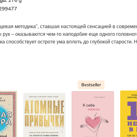
ga:
276 g
299477
ьцевая методика", ставшая настоящей сенсацией в соврем
 рук – оказываются чем-то наподобие еще одного головног
ка способствует остроте ума вплоть до глубокой старости. 
Bestseller