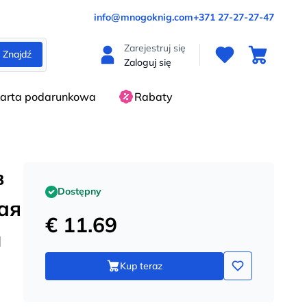
info@mnogoknig.com
+371 27-27-27-47
Zarejestruj się
Znajdź
Zaloguj się
arta podarunkowa
Rabaty
в
Dostępny
ая
€ 11.69
и
Kup teraz