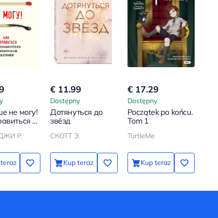
9
€ 11.99
€ 17.29
y
Dostępny
Dostępny
е не могу!
Дотянуться до
Początek po końcu.
равиться с
звёзд
Tom 1
ьным
ДЖИ Р.
СКОТТ Э.
TurtleMe
ом и
ональным
анием
teraz
Kup teraz
Kup teraz