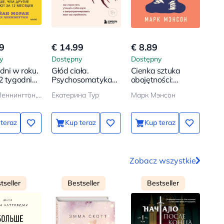
9
€ 14.99
€ 8.89
€ 2
y
Dostępny
Dostępny
Dos
dni w roku.
Głód ciała.
Cienka sztuka
Myśl
2 tygodni
Psychosomatyka
obojętności:
dec
ięcej, niż
nadwagi. Jak
paradoksalny
Майкл Леннингтон, Брайан Моран
Екатерина Тур
Марк Мэнсон
КАН
ążą w 12
przestać pocieszać
sposób na to, by
y
się jedzeniem i
żyć szczęśliwie
zaprogramować
teraz
Kup teraz
Kup teraz
mózg na
szczupłość
Zobacz wszystkie
tseller
Bestseller
Bestseller