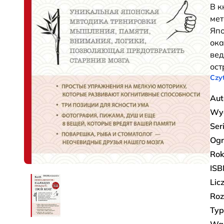
В к
мет
Япо
ока
вед
ост
Czyt
Aut
Wy
Ser
Ogr
Rok
ISB
Lic
Roz
Typ