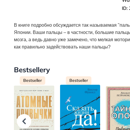
Wa
ID:
В книге подробно обсуждается так называемая "пал
Японии. Ваши пальцы – в частности, большие пальцы
мозга, а ведь давно уже замечено, что мелкая мотори
как правильно задействовать наши пальцы?
Bestsellery
Bestseller
Bestseller