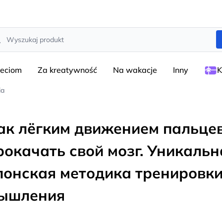
rch
ieciom
Za kreatywność
Na wakacje
Inny
K
ia
ак лёгким движением пальце
рокачать свой мозг. Уникальн
понская методика тренировк
ышления