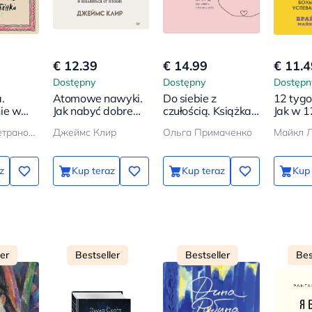
€ 12.39
€ 14.99
€ 11.4
Dostępny
Dostępny
Dostępn
.
Atomowe nawyki.
Do siebie z
12 tygo
ie w
Jak nabyć dobre
czułością. Książka
Jak w 1
ka
nawyki
o tym, jak doceniać
zrobić w
Людмила Петрановская
Джеймс Клир
Ольга Примаченко
i dbać o siebie
inni zd
miesięc
z
Kup teraz
Kup teraz
Kup 
ler
Bestseller
Bestseller
Bes