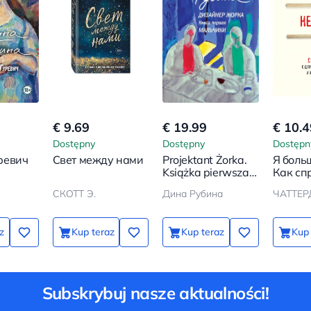
€ 9.69
€ 19.99
€ 10.4
Dostępny
Dostępny
Dostępn
ревич
Свет между нами
Projektant Żorka.
Я больш
Książka pierwsza.
Как сп
Chłopcy
длител
СКОТТ Э.
Дина Рубина
ЧАТТЕР
стресс
эмоци
выгор
z
Kup teraz
Kup teraz
Kup 
Subskrybuj nasze aktualności!