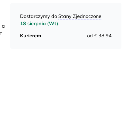
Dostarczymy do
Stany Zjednoczone
18 sierpnia (Wt)
:
 а
т
Kurierem
od € 38.94