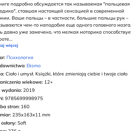
ниге подробно обсуждается так называемая "пальцевая
одика", ставшая настоящей сенсацией в современной
нии. Ваши пальцы – в частности, большие пальцы рук –
зываются чем-то наподобие еще одного головного мозга,
ь давно уже замечено, что мелкая моторика способствуе
роте
...
aj więcej
or:
Психология
dawnictwo:
Eksmo
ia:
Ciało i umysł. Książki, które zmieniają ciebie i twoje ciało
aniczenia wiekowe:
12+
 wydania:
2019
N:
9785699998975
zba stron:
160
miar:
235x163x11 mm
 osłony:
Soft