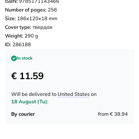
ISBN:
9785171143466
Number of pages:
256
Size:
186x120x18 mm
Cover type:
твердая
Weight:
290 g
ID:
286188
In stock
€ 11.59
Will be delivered to
United States
on
18 August (Tu)
:
By courier
from € 38.94