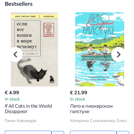
Bestsellers
€ 4.99
€ 21.99
In stock
In stock
If All Cats in the World
Лето в пионерском
Disappear
галстуке
Гэнки Кавамура
Катерина Сильванова, Елена Малисова