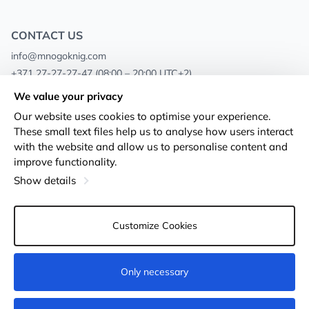
CONTACT US
info@mnogoknig.com
+371 27-27-27-47
(08:00 – 20:00 UTC+2)
Rīga, Augusta Deglava 69d, LV-1082
We value your privacy
Our website uses cookies to optimise your experience.
About us
Privacy Policy
These small text files help us to analyse how users interact
with the website and allow us to personalise content and
Stores
Terms and conditions
improve functionality.
Shipping and payment
Accessibility Statement
Show details
Loyalty Cards
Returns
Customize Cookies
Wholesale customers
Cookie settings
Only necessary