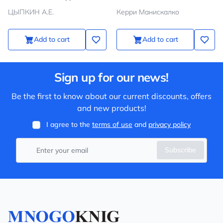
ЦЫПКИН А.Е.
Керри Манискалко
Add to cart
Add to cart
Sign up for our news!
Be the first to know about our current discounts, offers
and new products!
I agree to the
terms of use
and
privacy policy
Subscribe