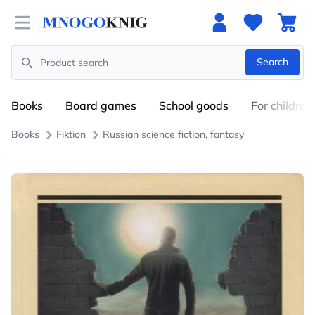
Open menu
Search
Search
Books
Board games
School goods
For children
Books
Fiktion
Russian science fiction, fantasy