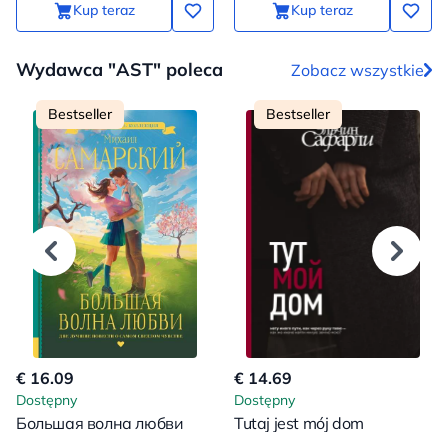
Kup teraz
Kup teraz
Wydawca "AST" poleca
Zobacz wszystkie
Bestseller
Bestseller
€ 16.09
€ 14.69
Dostępny
Dostępny
Большая волна любви
Tutaj jest mój dom