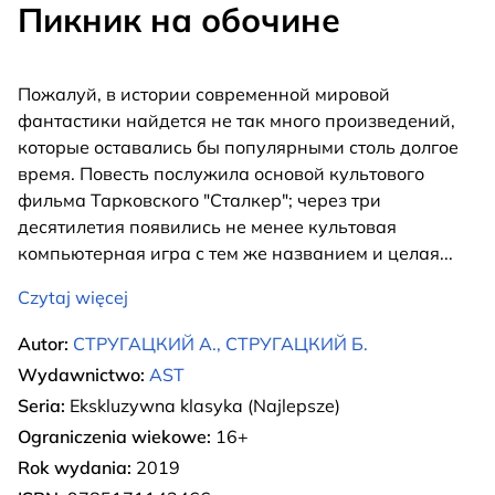
Пикник на обочине
Пожалуй, в истории современной мировой
фантастики найдется не так много произведений,
которые оставались бы популярными столь долгое
время. Повесть послужила основой культового
фильма Тарковского "Сталкер"; через три
десятилетия появились не менее культовая
компьютерная игра с тем же названием и целая
...
Czytaj więcej
Autor:
СТРУГАЦКИЙ А., СТРУГАЦКИЙ Б.
Wydawnictwo:
AST
Seria:
Ekskluzywna klasyka (Najlepsze)
Ograniczenia wiekowe:
16+
Rok wydania:
2019