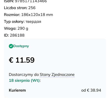
ISBN:
9785171143466
Liczba stron:
256
Rozmiar:
186x120x18 mm
Typ osłony:
твердая
Waga:
290 g
ID:
286188
Dostępny
€ 11.59
Dostarczymy do
Stany Zjednoczone
18 sierpnia (Wt)
:
Kurierem
od € 38.94