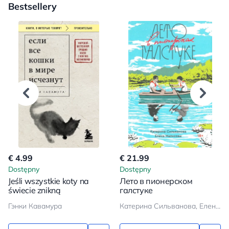
Bestsellery
€ 4.99
€ 21.99
Dostępny
Dostępny
Jeśli wszystkie koty na
Лето в пионерском
świecie znikną
галстуке
Гэнки Кавамура
Катерина Сильванова, Елена Малисова