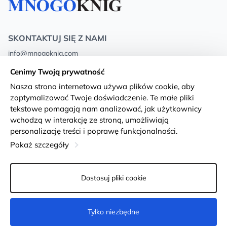
SKONTAKTUJ SIĘ Z NAMI
info@mnogoknig.com
+371 27-27-27-47
(08:00 – 20:00 UTC+2)
Cenimy Twoją prywatność
Rīga, Augusta Deglava 69d, LV-1082
Nasza strona internetowa używa plików cookie, aby
zoptymalizować Twoje doświadczenie. Te małe pliki
O nas
Privacy Policy
tekstowe pomagają nam analizować, jak użytkownicy
wchodzą w interakcję ze stroną, umożliwiają
Sklepy
Warunki i zasady
personalizację treści i poprawę funkcjonalności.
Dostawa i płatność
Deklaracja dostępności
Pokaż szczegóły
Karty lojalnościowe
Returns
Dostosuj pliki cookie
Dla klientów hurtowych
Ustawienia plików cookie
Tylko niezbędne