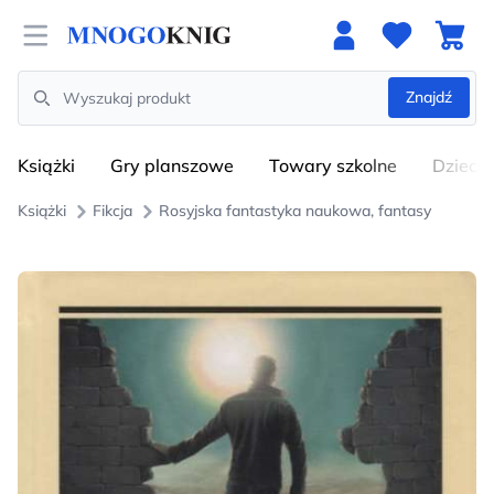
Open menu
Znajdź
Search
Książki
Gry planszowe
Towary szkolne
Dzieci
Książki
Fikcja
Rosyjska fantastyka naukowa, fantasy