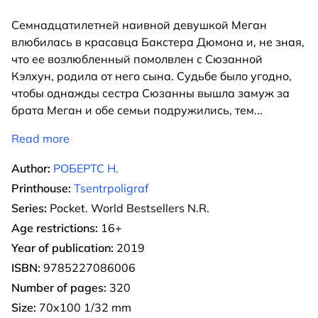
Семнадцатилетней наивной девушкой Меган
влюбилась в красавца Бакстера Дюмона и, не зная,
что ее возлюбленный помолвлен с Сюзанной
Кэлхун, родила от него сына. Судьбе было угодно,
чтобы однажды сестра Сюзанны вышла замуж за
брата Меган и обе семьи подружились, тем
...
Read more
Author:
РОБЕРТС Н.
Printhouse:
Tsentrpoligraf
Series:
Pocket. World Bestsellers N.R.
Age restrictions:
16+
Year of publication:
2019
ISBN:
9785227086006
Number of pages:
320
Size:
70x100 1/32 mm