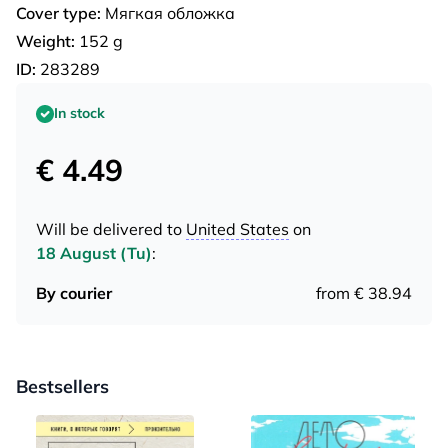
Cover type:
Мягкая обложка
Weight:
152 g
ID:
283289
In stock
€ 4.49
Will be delivered to
United States
on
18 August (Tu)
:
By courier
from € 38.94
Bestsellers