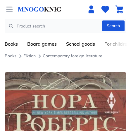
Open menu
Search
Search
Books
Board games
School goods
For children
Books
Fiktion
Contemporary foreign literature