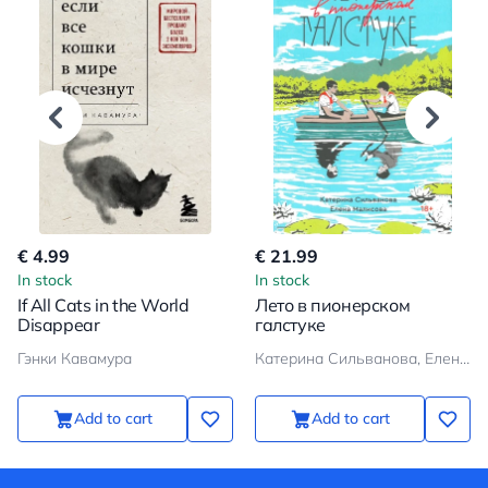
€ 4.99
€ 21.99
In stock
In stock
If All Cats in the World
Лето в пионерском
Disappear
галстуке
Гэнки Кавамура
Катерина Сильванова, Елена Малисова
Add to cart
Add to cart