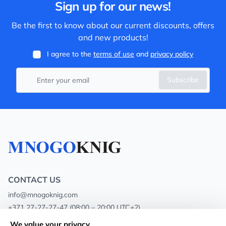
Sign up for our news!
Be the first to know about our current discounts, offers
and new products!
I agree to the
terms of use
and
privacy policy
Subscribe
CONTACT US
info@mnogoknig.com
+371 27-27-27-47
(08:00 – 20:00 UTC+2)
Rīga, Augusta Deglava 69d, LV-1082
We value your privacy