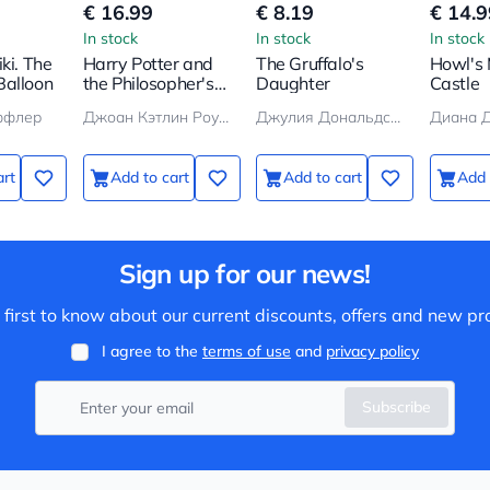
€ 16.99
€ 8.19
€ 14.9
In stock
In stock
In stock
ki. The
Harry Potter and
The Gruffalo's
Howl's
Balloon
the Philosopher's
Daughter
Castle
Stone
ффлер
Джоан Кэтлин Роулинг
Джулия Дональдсон
Диана 
art
Add to cart
Add to cart
Add 
Sign up for our news!
 first to know about our current discounts, offers and new pr
I agree to the
terms of use
and
privacy policy
Subscribe