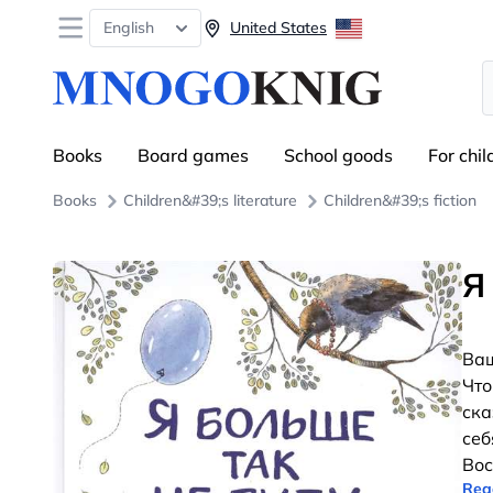
Open menu
English
United States
S
Books
Board games
School goods
For chil
Books
Children&#39;s literature
Children&#39;s fiction
Я
Ваш
Что
ска
себ
Вос
Rea