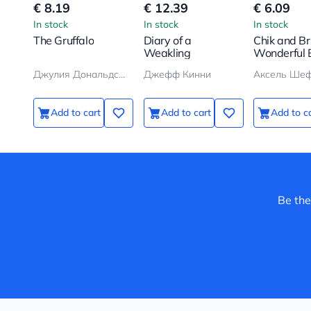
€ 8.19
€ 12.39
€ 6.09
In stock
In stock
In stock
The Gruffalo
Diary of a
Chik and Bri
Weakling
Wonderful 
Джулия Дональдсон, Аксель Шеффлер
Джефф Кинни
Аксель Ше
Add to cart
Add to cart
Add to c
Be the