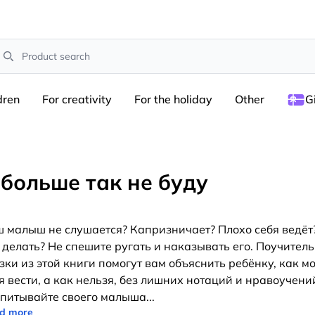
earch
dren
For creativity
For the holiday
Other
G
 больше так не буду
 малыш не слушается? Капризничает? Плохо себя ведёт
 делать? Не спешите ругать и наказывать его. Поучител
зки из этой книги помогут вам объяснить ребёнку, как м
я вести, а как нельзя, без лишних нотаций и нравоучени
питывайте своего малыша
...
d more