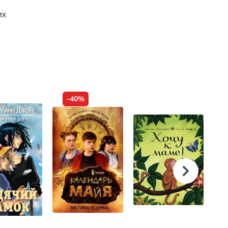
их
-40%