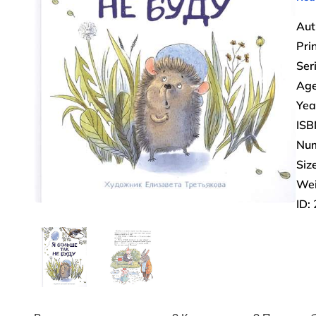
Aut
Pri
Ser
Age
Yea
ISB
Num
Size
Wei
ID: