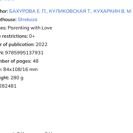
hor:
БАХУРОВА Е. П., КУЛИКОВСКАЯ Т., КУХАРКИН В. М.
nthouse:
Strekoza
ies:
Parenting with Love
 restrictions:
0+
r of publication:
2022
N:
9785995137931
ber of pages:
48
:
84х108/16 mm
ght:
280 g
282481