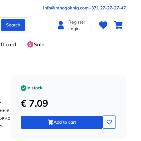
info@mnogoknig.com
+371 27-27-27-47
Register
Search
Login
ift card
Sale
In stock
€ 7.09
?
ьные
ожно
Add to cart
й.