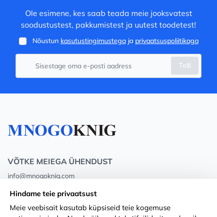
Ole esimene, kes saab teada meie jooksvatest
soodustustest, pakkumistest ja uutest toodetest!
Nõustun
kasutustingimustega
ja
privaatsuspoliitikaga
Telli
VÕTKE MEIEGA ÜHENDUST
info@mnogoknig.com
+371 27-27-27-47
(08:00 – 20:00 UTC+2)
Hindame teie privaatsust
Rīga, Augusta Deglava 69d, LV-1082
Meie veebisait kasutab küpsiseid teie kogemuse