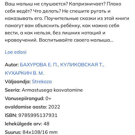
Ваш малыш не слушается? Капризничает? Плохо
себя ведёт? Что делать? Не спешите ругать и
наказывать его. Поучительные сказки из этой книги
помогут вам объяснить ребёнку, как можно себя
вести, а как нельзя, без лишних нотаций и
нравоучений. Воспитывайте своего малыша
...
Loe edasi
Autor:
БАХУРОВА Е. П., КУЛИКОВСКАЯ Т.,
КУХАРКИН В. М.
Väljaandja:
Strekoza
Seeria:
Armastusega kasvatamine
Vanusepiirangud:
0+
avaldamise aasta:
2022
ISBN:
9785995137931
lehekülgede arv:
48
Suurus:
84х108/16 mm