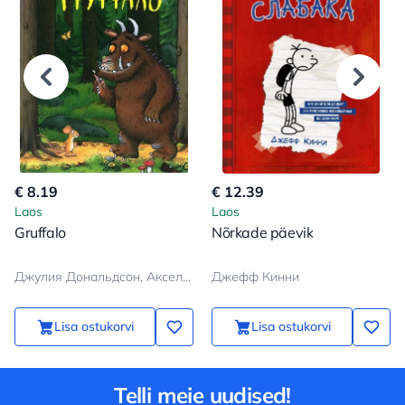
€ 8.19
€ 12.39
Laos
Laos
Gruffalo
Nõrkade päevik
Джулия Дональдсон, Аксель Шеффлер
Джефф Кинни
Lisa ostukorvi
Lisa ostukorvi
Telli meie uudised!