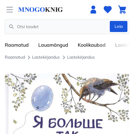
Open menu
Leia
Search
Raamatud
Lauamängud
Koolikaubad
Lastele
Raamatud
Lastekirjandus
Lastekirjandus