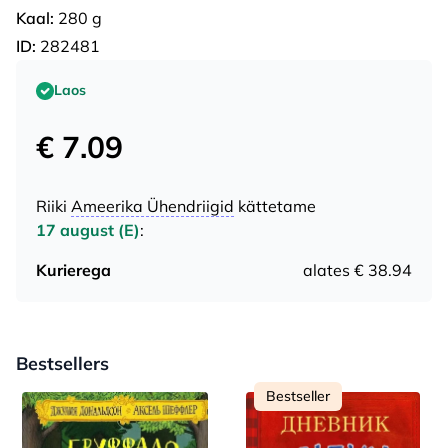
Kaal:
280 g
ID:
282481
Laos
€ 7.09
Riiki
Ameerika Ühendriigid
kättetame
17 august (E)
:
Kurierega
alates € 38.94
Bestsellers
Bestseller