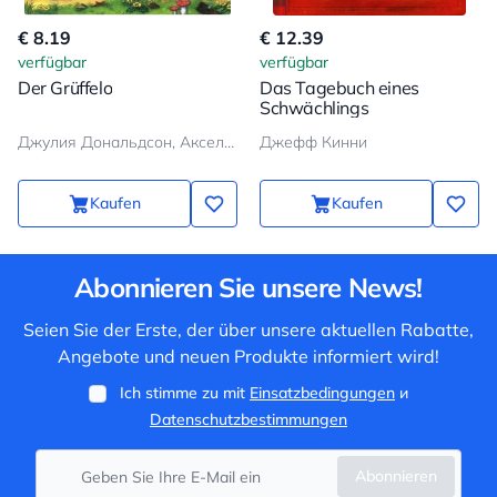
€ 8.19
€ 12.39
verfügbar
verfügbar
Der Grüffelo
Das Tagebuch eines
Schwächlings
Джулия Дональдсон, Аксель Шеффлер
Джефф Кинни
Kaufen
Kaufen
Abonnieren Sie unsere News!
Seien Sie der Erste, der über unsere aktuellen Rabatte,
Angebote und neuen Produkte informiert wird!
Ich stimme zu mit
Einsatzbedingungen
и
Datenschutzbestimmungen
Abonnieren