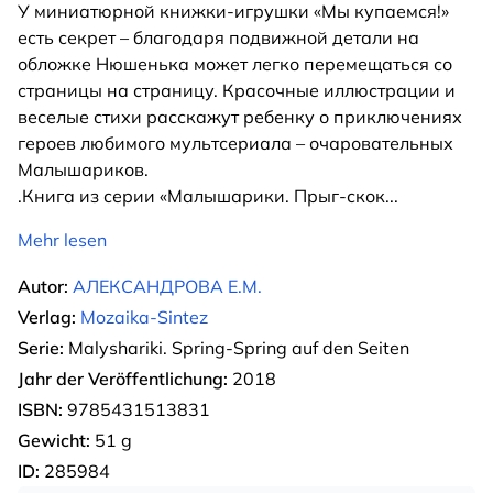
У миниатюрной книжки-игрушки «Мы купаемся!»
есть секрет – благодаря подвижной детали на
обложке Нюшенька может легко перемещаться со
страницы на страницу. Красочные иллюстрации и
веселые стихи расскажут ребенку о приключениях
героев любимого мультсериала – очаровательных
Малышариков.
.Книга из серии «Малышарики. Прыг-скок
...
Mehr lesen
Autor:
АЛЕКСАНДРОВА Е.М.
Verlag:
Mozaika-Sintez
Serie:
Malyshariki. Spring-Spring auf den Seiten
Jahr der Veröffentlichung:
2018
ISBN:
9785431513831
Gewicht:
51 g
ID:
285984