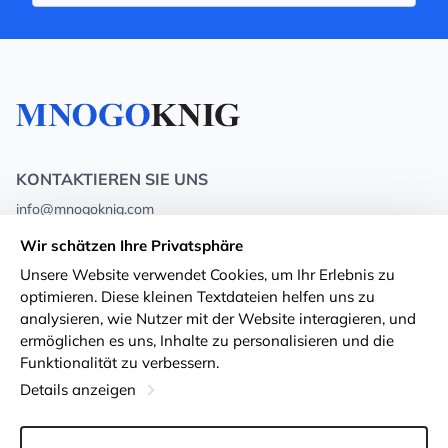
KONTAKTIEREN SIE UNS
info@mnogoknig.com
+371 27-27-27-47
(08:00 – 20:00 UTC+2)
Wir schätzen Ihre Privatsphäre
Rīga, Augusta Deglava 69d, LV-1082
Unsere Website verwendet Cookies, um Ihr Erlebnis zu
optimieren. Diese kleinen Textdateien helfen uns zu
Über uns
Privacy Policy
analysieren, wie Nutzer mit der Website interagieren, und
ermöglichen es uns, Inhalte zu personalisieren und die
Geschäfte
Geschäftsbedingungen
Funktionalität zu verbessern.
Lieferung und Zahlung
Erklärung zur Barrierefreiheit
Details anzeigen
Treuekarten
Rückgabe von Waren