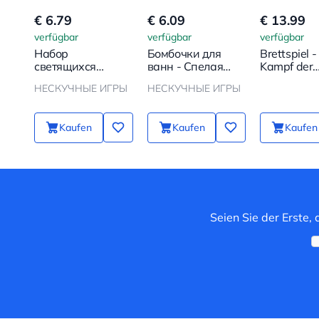
€ 6.79
€ 6.09
€ 13.99
verfügbar
verfügbar
verfügbar
Набор
Бомбочки для
Brettspiel -
светящихся
ванн - Спелая
Kampf der
солдатиков-
вишня
Geschlecht
НЕСКУЧНЫЕ ИГРЫ
НЕСКУЧНЫЕ ИГРЫ
Паладины
Kaufen
Kaufen
Kaufen
Seien Sie der Erste,