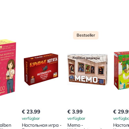
Bestseller
€ 23.99
€ 3.99
€ 29.9
verfügbar
verfügbar
verfügba
halben
Настольная игра -
Memo -
Настол