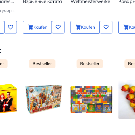
iäres
Взрывные котята
Weltmeisterwerke
Коварн
. 100
Кристина Богумирская
it Ihr
äher
Kaufen
Kaufen
Ka
t
ler
Bestseller
Bestseller
Bes