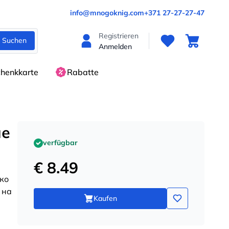
info@mnogoknig.com
+371 27-27-27-47
Registrieren
Suchen
Anmelden
henkkarte
Rabatte
ые
verfügbar
€ 8.49
ко
 на
Kaufen