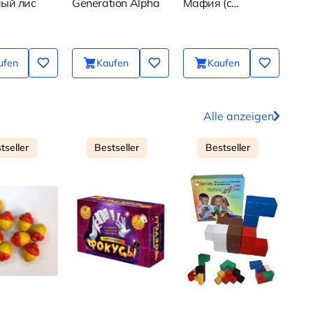
ый лис
Generation Alpha
Мафия (с
Unb
пластиковыми
Anr
масками)
ufen
Kaufen
Kaufen
Alle anzeigen
tseller
Bestseller
Bestseller