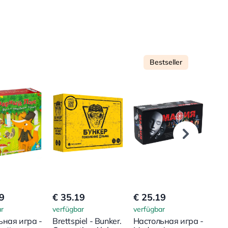
Bestseller
9
€ 35.19
€ 25.19
€ 1
r
verfügbar
verfügbar
verf
ьная игра -
Brettspiel - Bunker.
Настольная игра -
Bret