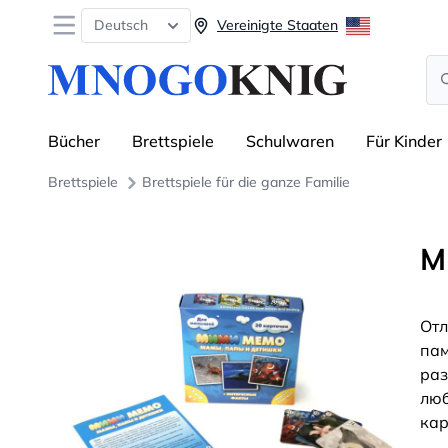
Open menu
Deutsch
Vereinigte Staaten
Se
Bücher
Brettspiele
Schulwaren
Für Kinder
Brettspiele
Brettspiele für die ganze Familie
М
Отл
пам
раз
люб
кар