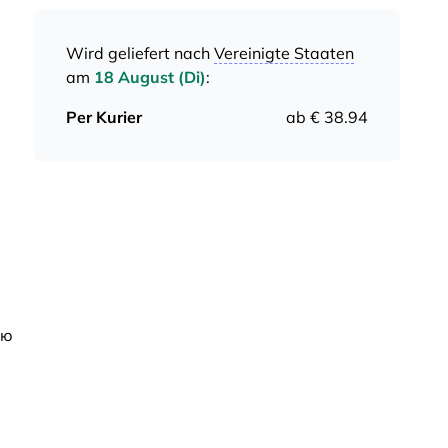
Wird geliefert nach
Vereinigte Staaten
am
18 August (Di)
:
Per Kurier
ab € 38.94
ую