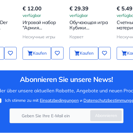
€ 12.00
€ 29.39
€ 5.49
verfügbar
verfügbar
verfügba
 Der
Игровой набор
Обучающая игра
Счетн
"Армия
Кубики
матери
er
солдатиков №5" -
логические
Желуди
Нескучные игры
Корвет
Нескучн
Римская империя
Kaufen
Kaufen
Ka
Abonnieren Sie unsere News!
 der über unsere aktuellen Rabatte, Angebote und neuen Prod
Ich stimme zu mit
Einsatzbedingungen
и
Datenschutzbestimmung
Abonnieren