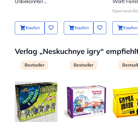
Unbekannter
Wort! Famil
Anrufer
Kartenspiel
Fragen, dam
Kind noch n
kommt
Kaufen
Kaufen
Kaufen
Verlag „Neskuchnye igry“ empfiehl
Bestseller
Bestseller
Bestsel