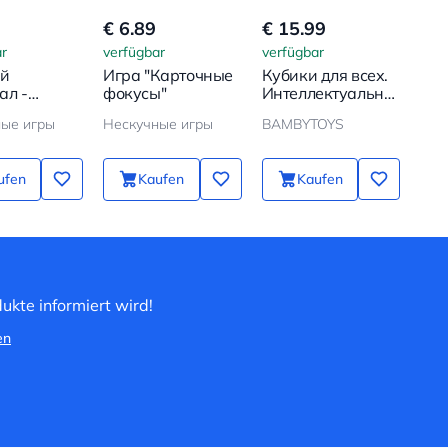
€ 6.89
€ 15.99
r
verfügbar
verfügbar
ый
Игра "Карточные
Кубики для всех.
ал -
фокусы"
Интеллектуальные
 10 штук
игры Никитина
ые игры
Нескучные игры
BAMBYTOYS
ufen
Kaufen
Kaufen
ukte informiert wird!
en