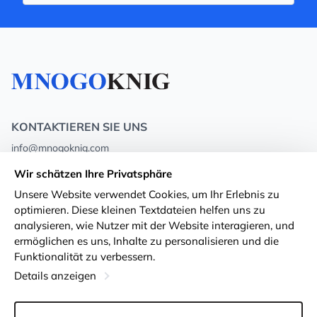
KONTAKTIEREN SIE UNS
info@mnogoknig.com
+371 27-27-27-47
(08:00 – 20:00 UTC+2)
Wir schätzen Ihre Privatsphäre
Rīga, Augusta Deglava 69d, LV-1082
Unsere Website verwendet Cookies, um Ihr Erlebnis zu
optimieren. Diese kleinen Textdateien helfen uns zu
Über uns
Privacy Policy
analysieren, wie Nutzer mit der Website interagieren, und
ermöglichen es uns, Inhalte zu personalisieren und die
Geschäfte
Geschäftsbedingungen
Funktionalität zu verbessern.
Lieferung und Zahlung
Erklärung zur Barrierefreiheit
Details anzeigen
Treuekarten
Rückgabe von Waren