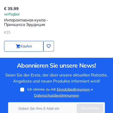
€ 35.99
verfügbar
Интерактивная кукла -
Принцесса Эрудиция
K23
Kaufen
Abonnieren Sie unsere News!
Seien Sie der Erste, der über unsere aktuellen Rabatte,
Angebote und neuen Produkte informiert wird!
Ich stimme zu mit
Einsatzbedingungen
и
Datenschutzbestimmungen
Abonnieren