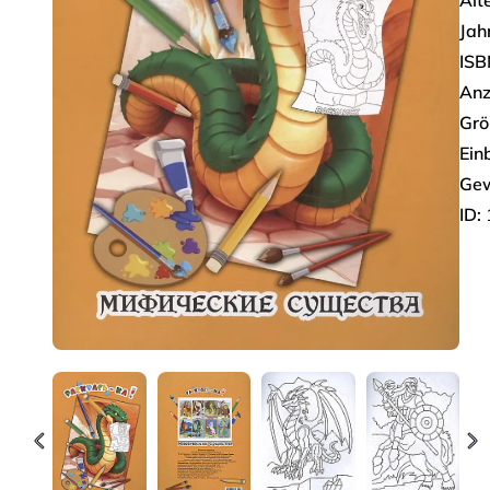
Alt
Jah
ISB
Anz
Grö
Ein
Gew
ID: