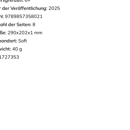
ersgrenzen:
6+
r der Veröffentlichung:
2025
N:
9789857358021
ahl der Seiten:
8
ße:
290х202х1 mm
bandart:
Soft
icht:
40 g
1727353