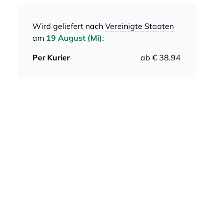
Wird geliefert nach
Vereinigte Staaten
am
19 August (Mi)
:
Per Kurier
ab € 38.94