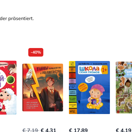
der präsentiert.
-40%
€ 7.19
€ 4.31
€ 17.89
€ 4.19