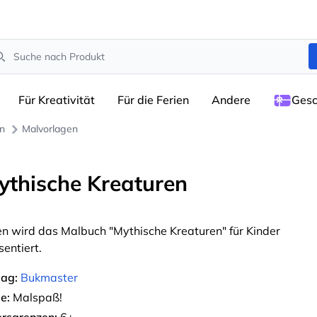
arch
Für Kreativität
Für die Ferien
Andere
Gesc
en
Malvorlagen
ythische Kreaturen
en wird das Malbuch "Mythische Kreaturen" für Kinder
sentiert.
lag:
Bukmaster
e:
Malspaß!