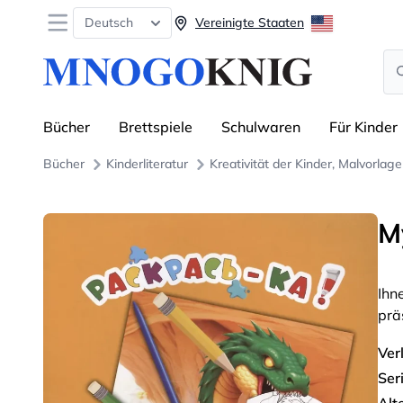
Open menu
Deutsch
Vereinigte Staaten
Se
Bücher
Brettspiele
Schulwaren
Für Kinder
Bücher
Kinderliteratur
Kreativität der Kinder, Malvorlag
M
Ihn
prä
Ver
Seri