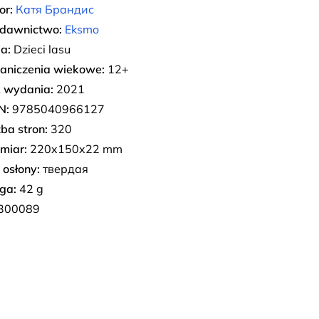
or:
Катя Брандис
dawnictwo:
Eksmo
ia:
Dzieci lasu
aniczenia wiekowe:
12+
 wydania:
2021
N:
9785040966127
zba stron:
320
miar:
220x150x22 mm
 osłony:
твердая
ga:
42 g
300089