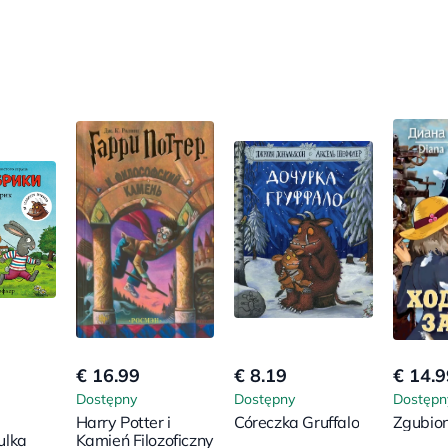
€ 16.99
€ 8.19
€ 14.9
Dostępny
Dostępny
Dostępn
Harry Potter i
Córeczka Gruffalo
Zgubio
ulka
Kamień Filozoficzny