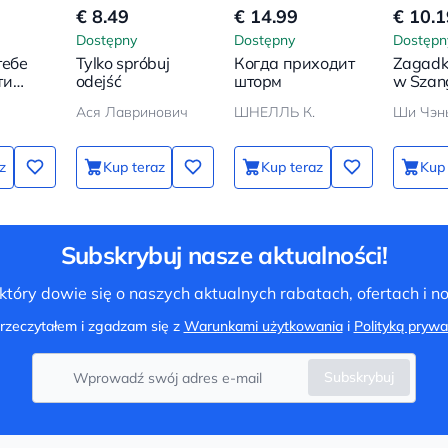
€ 8.49
€ 14.99
€ 10.1
Dostępny
Dostępny
Dostępn
тебе
Tylko spróbuj
Когда приходит
Zagadk
ти
odejść
шторм
w Szan
Ася Лавринович
ШНЕЛЛЬ К.
Ши Чэн
е
 не
z
Kup teraz
Kup teraz
Kup 
сь на
Subskrybuj nasze aktualności!
tóry dowie się o naszych aktualnych rabatach, ofertach i 
rzeczytałem i zgadzam się z
Warunkami użytkowania
i
Polityką prywa
Subskrybuj