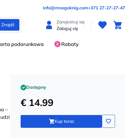
info@mnogoknig.com
+371 27-27-27-47
Zarejestruj się
Znajdź
Zaloguj się
arta podarunkowa
Rabaty
Dostępny
€ 14.99
ma –
ludzi
Kup teraz