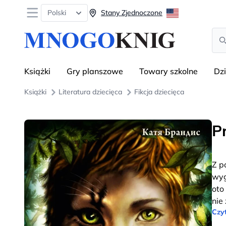
Open menu
Polski
Stany Zjednoczone
Sea
Książki
Gry planszowe
Towary szkolne
Dz
Książki
Literatura dziecięca
Fikcja dziecięca
P
Z p
wyg
oto
nie
Czyt