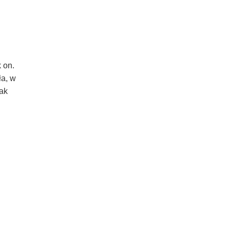
 on.
ła, w
nak