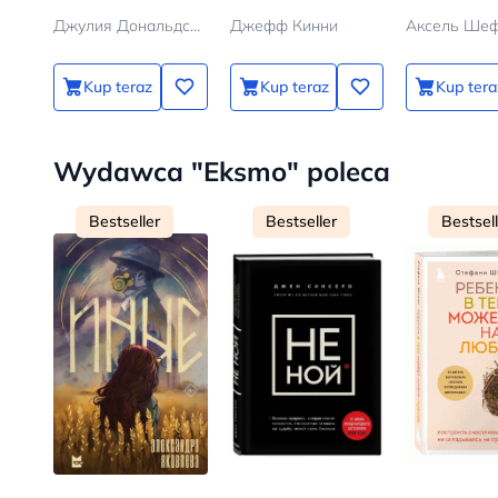
Джулия Дональдсон, Аксель Шеффлер
Джефф Кинни
Аксель Ше
Kup teraz
Kup teraz
Kup tera
Wydawca "Eksmo" poleca
Bestseller
Bestseller
Bestsel