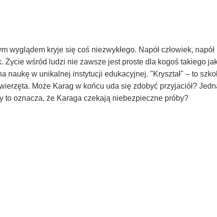
ym wyglądem kryje się coś niezwykłego. Napół człowiek, napół
 Życie wśród ludzi nie zawsze jest proste dla kogoś takiego jak
 naukę w unikalnej instytucji edukacyjnej. "Kryształ" – to szko
 zwierzęta. Może Karag w końcu uda się zdobyć przyjaciół? Jed
 Czy to oznacza, że Karaga czekają niebezpieczne próby?