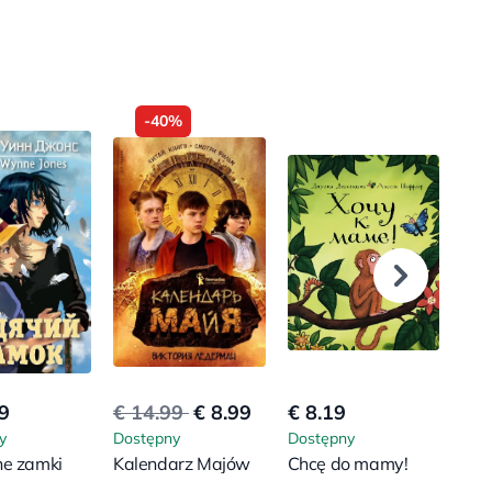
-40%
9
€ 14.99
€ 8.99
€ 8.19
€ 7
y
Dostępny
Dostępny
Dos
ne zamki
Kalendarz Majów
Chcę do mamy!
Pie