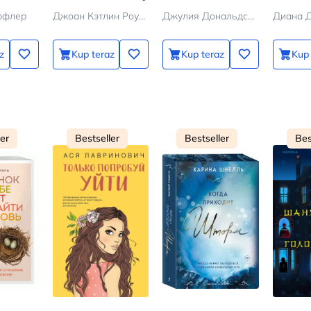
ффлер
Джоан Кэтлин Роулинг
Джулия Дональдсон
Диана 
z
Kup teraz
Kup teraz
Kup 
ler
Bestseller
Bestseller
Bes