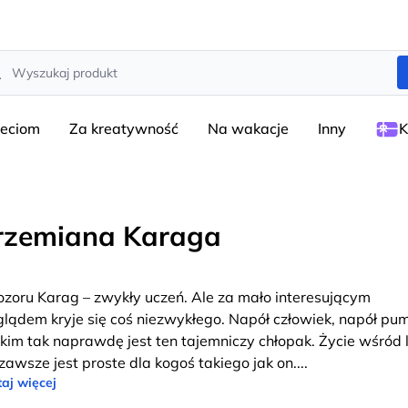
rch
ieciom
Za kreatywność
Na wakacje
Inny
K
rzemiana Karaga
ozoru Karag – zwykły uczeń. Ale za mało interesującym
lądem kryje się coś niezwykłego. Napół człowiek, napół pu
 kim tak naprawdę jest ten tajemniczy chłopak. Życie wśród 
 zawsze jest proste dla kogoś takiego jak on.
...
aj więcej