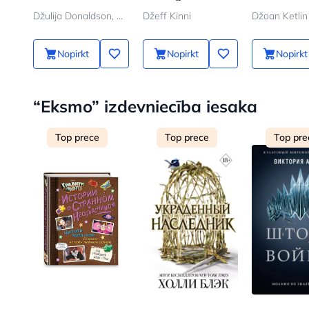
akmens
Džulija Donaldson, Aksel Šeffler
Džeff Kinni
Džoan Ketlin
Nopirkt
Nopirkt
Nopirkt
“Eksmo” izdevniecība iesaka
Top prece
Top prece
Top pre