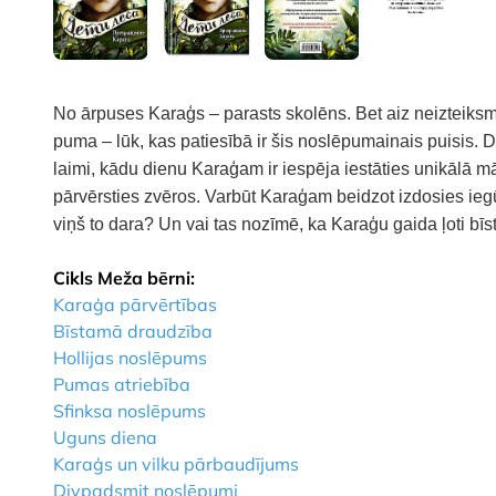
No ārpuses Karaģs – parasts skolēns. Bet aiz neizteiksm
puma – lūk, kas patiesībā ir šis noslēpumainais puisis. Dz
laimi, kādu dienu Karaģam ir iespēja iestāties unikālā mā
pārvērsties zvēros. Varbūt Karaģam beidzot izdosies ieg
viņš to dara? Un vai tas nozīmē, ka Karaģu gaida ļoti bī
Cikls Meža bērni:
Karaģa pārvērtības
Bīstamā draudzība
Hollijas noslēpums
Pumas atriebība
Sfinksa noslēpums
Uguns diena
Karaģs un vilku pārbaudījums
Divpadsmit noslēpumi