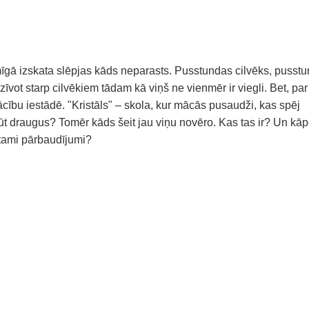
īgā izskata slēpjas kāds neparasts. Pusstundas cilvēks, pusst
īvot starp cilvēkiem tādam kā viņš ne vienmēr ir viegli. Bet, par
cību iestādē. "Kristāls" – skola, kur mācās pusaudži, kas spēj
ūt draugus? Tomēr kāds šeit jau viņu novēro. Kas tas ir? Un kā
stami pārbaudījumi?