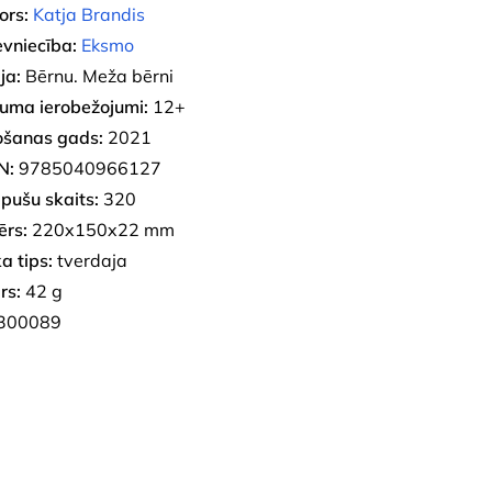
ors:
Katja Brandis
evniecība:
Eksmo
ja:
Bērnu. Meža bērni
uma ierobežojumi:
12+
ošanas gads:
2021
N:
9785040966127
pušu skaits:
320
ērs:
220x150x22 mm
a tips:
tverdaja
rs:
42 g
300089