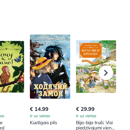
€ 14.99
€ 29.99
€ 7
tas
Ir uz vietas
Ir uz vietas
Ir u
ie
Kustīgais pils
Bija-bija truši. Visi
Sun
s!
piedzīvojumi vienā