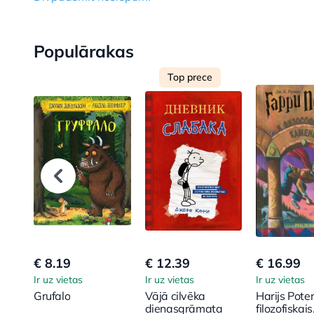
Populārakas
Top prece
€ 8.19
€ 12.39
€ 16.99
Ir uz vietas
Ir uz vietas
Ir uz vietas
Grufalo
Vājā cilvēka
Harijs Pote
dienasgrāmata
filozofiskais