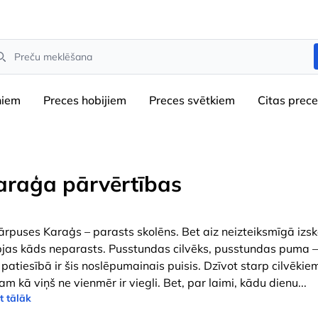
arch
niem
Preces hobijiem
Preces svētkiem
Сitas prec
araģa pārvērtības
ārpuses Karaģs – parasts skolēns. Bet aiz neizteiksmīgā izs
pjas kāds neparasts. Pusstundas cilvēks, pusstundas puma – 
 patiesībā ir šis noslēpumainais puisis. Dzīvot starp cilvēkie
am kā viņš ne vienmēr ir viegli. Bet, par laimi, kādu dienu
...
t tālāk