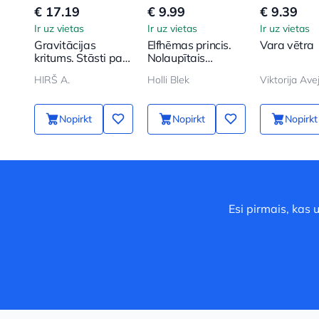
€ 17.19
€ 9.99
€ 9.39
Ir uz vietas
Ir uz vietas
Ir uz vietas
Gravitācijas
Elfhēmas princis.
Vara vētra
kritums. Stāsti par
Nolaupītais
dīvaino un
mantinieks
HIRŠ A.
Holli Blek
Viktorija Ave
neizskaidroto
Nopirkt
Nopirkt
Nopirkt
Esi pirmais, kas