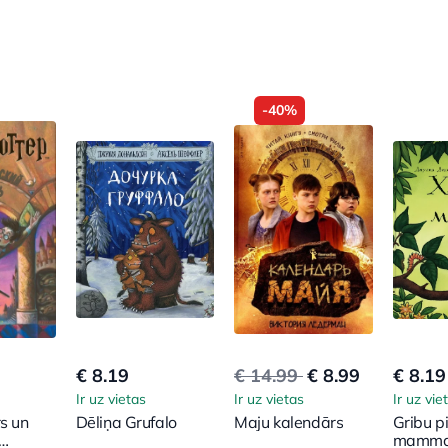
-40%
€ 8.19
€ 14.99
€ 8.99
€ 8.19
Ir uz vietas
Ir uz vietas
Ir uz vie
rs un
Dēliņa Grufalo
Maju kalendārs
Gribu p
mamma