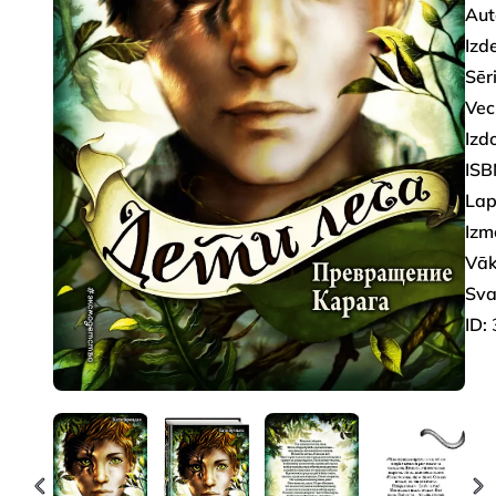
Aut
Izd
Sēri
Vec
Izd
ISB
Lap
Izm
Vāk
Sva
ID: