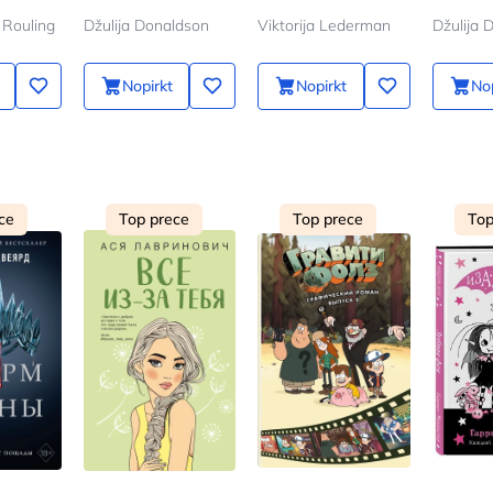
 Rouling
Džulija Donaldson
Viktorija Lederman
Nopirkt
Nopirkt
Nop
ce
Top prece
Top prece
Top