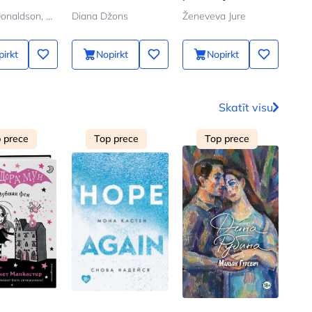
sējumā
Džulija Donaldson, Aksel Šeffler
Diana Džons
Ženeveva Jure
Bod
irkt
Nopirkt
Nopirkt
Skatīt visu
 prece
Top prece
Top prece