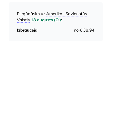
Piegādāsim uz
Amerikas Savienotās
Valstis
18 augusts (O.)
:
Izbraucēja
no € 38.94