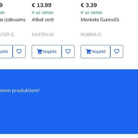
9
€ 13.99
€ 3.39
tas
Ir uz vietas
Ir uz vietas
ja izdevums
Atkal cerē
Maniaks Gurevičs
TER G.
KASTEN M.
RUBINA D.
irkt
Nopirkt
Nopirkt
uniem produktiem!