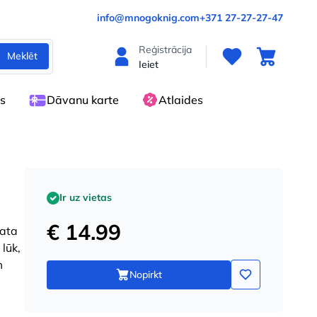
info@mnogoknig.com
+371 27-27-27-47
Reģistrācija
Meklēt
Ieiet
es
Dāvanu karte
Atlaides
Ir uz vietas
€ 14.99
kata
lūk,
m
Nopirkt