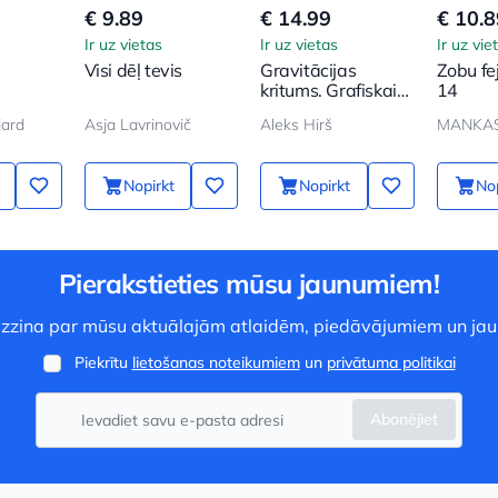
€ 9.89
€ 14.99
€ 10.8
Ir uz vietas
Ir uz vietas
Ir uz vie
Visi dēļ tevis
Gravitācijas
Zobu fe
kritums. Grafiskais
14
romāns. Izdevums
jard
Asja Lavrinovič
Aleks Hirš
MANKAS
5
Nopirkt
Nopirkt
Nop
Pierakstieties mūsu jaunumiem!
 uzzina par mūsu aktuālajām atlaidēm, piedāvājumiem un ja
Piekrītu
lietošanas noteikumiem
un
privātuma politikai
Abonējiet