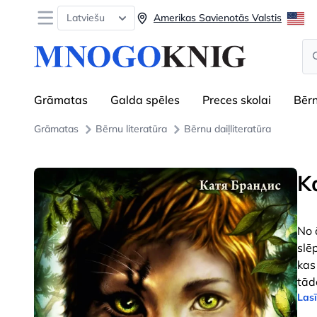
Open menu
Latviešu
Amerikas Savienotās Valstis
Se
Grāmatas
Galda spēles
Preces skolai
Bēr
Grāmatas
Bērnu literatūra
Bērnu daiļliteratūra
K
No 
slē
kas
tād
Lasī