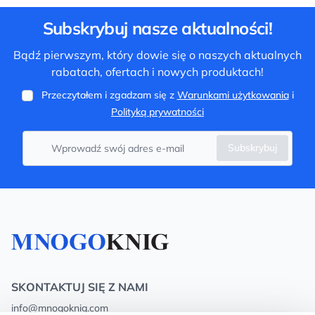
Subskrybuj nasze aktualności!
Bądź pierwszym, który dowie się o naszych aktualnych
rabatach, ofertach i nowych produktach!
Przeczytałem i zgadzam się z
Warunkami użytkowania
i
Polityką prywatności
Subskrybuj
SKONTAKTUJ SIĘ Z NAMI
info@mnogoknig.com