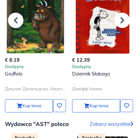
€ 8.19
€ 12.39
Dostępny
Dostępny
Gruffalo
Dziennik Słabego
Джулия Дональдсон, Аксель Шеффлер
Джефф Кинни
Kup teraz
Kup teraz
Wydawca "AST" poleca
Zobacz wszystkie
Bestseller
Bestseller