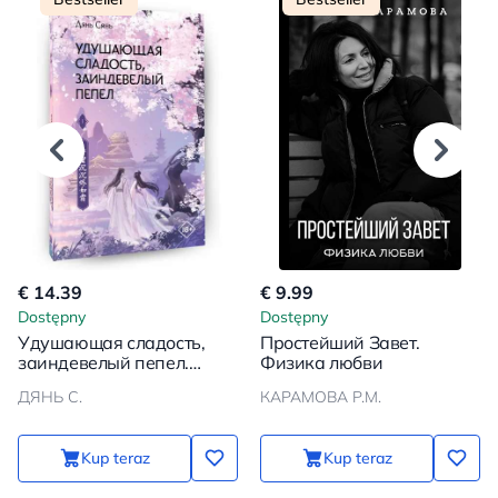
€ 14.39
€ 9.99
Dostępny
Dostępny
Удушающая сладость,
Простейший Завет.
заиндевелый пепел.
Физика любви
Книга 1
ДЯНЬ С.
КАРАМОВА Р.М.
Kup teraz
Kup teraz