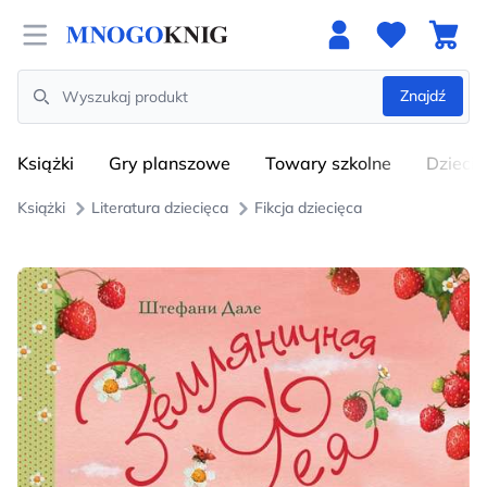
Open menu
Znajdź
Search
Książki
Gry planszowe
Towary szkolne
Dzieci
Książki
Literatura dziecięca
Fikcja dziecięca