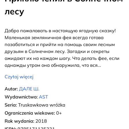
лесу
Добро пожаловать в настоящую ягодную сказку!
Маленькая земляничная фея всегда готова
позаботиться и прийти на помощь своим лесным
друзьям в Солнечном лесу. Загадки и секреты
ожидают их на каждом шагу. Что делать фее, если
однажды утром она обнаружила, что вся
...
Czytaj więcej
Autor:
ДАЛЕ Ш.
Wydawnictwo:
AST
Seria:
Truskawkowa wróżka
Ograniczenia wiekowe:
0+
Rok wydania:
2018
ISBN:
9785171135331