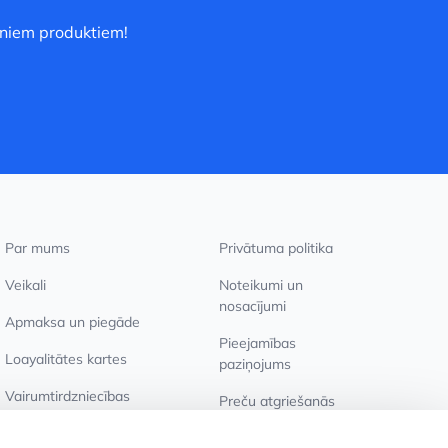
uniem produktiem!
Par mums
Privātuma politika
Veikali
Noteikumi un
nosacījumi
Apmaksa un piegāde
Pieejamības
Loayalitātes kartes
paziņojums
Vairumtirdzniecības
Preču atgriešanās
pircējiem
Sīkdatņu iestatījumi