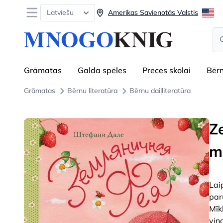
Open menu
Latviešu
Amerikas Savienotās Valstis
Se
Grāmatas
Galda spēles
Preces skolai
Bēr
Grāmatas
Bērnu literatūra
Bērnu daiļliteratūra
Z
m
Lai
par
Mīk
viņ