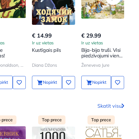
€ 14.99
€ 29.99
€ 7
tas
Ir uz vietas
Ir uz vietas
Ir u
ie
Kustīgais pils
Bija-bija truši. Visi
Sun
s!
piedzīvojumi vienā
sējumā
Džulija Donaldson, Aksel Šeffler
Diana Džons
Ženeveva Jure
Bod
irkt
Nopirkt
Nopirkt
Skatīt visu
 prece
Top prece
Top prece