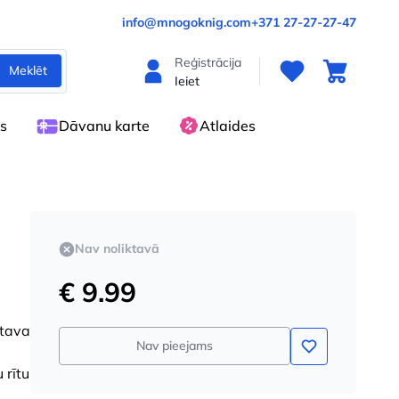
info@mnogoknig.com
+371 27-27-27-47
Reģistrācija
Meklēt
Ieiet
es
Dāvanu karte
Atlaides
Nav noliktavā
€ 9.99
atava
Nav pieejams
 rītu