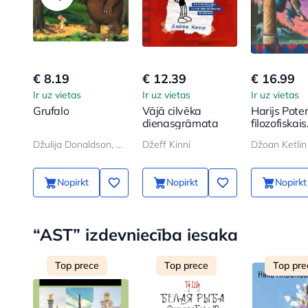
€ 8.19
€ 12.39
€ 16.99
Ir uz vietas
Ir uz vietas
Ir uz vietas
Grufalo
Vājā cilvēka
Harijs Pote
dienasgrāmata
filozofiskais
akmens
Džulija Donaldson, Aksel Šeffler
Džeff Kinni
Džoan Ketlin
Nopirkt
Nopirkt
Nopirkt
“AST” izdevniecība iesaka
Top prece
Top prece
Top pre