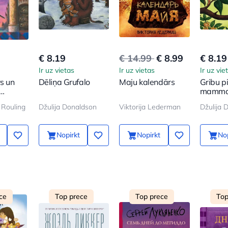
€ 8.19
€ 14.99
€ 8.99
€ 8.19
Ir uz vietas
Ir uz vietas
Ir uz vie
rs un
Dēliņa Grufalo
Maju kalendārs
Gribu p
mamma
 Rouling
Džulija Donaldson
Viktorija Lederman
Nopirkt
Nopirkt
Nop
ce
Top prece
Top prece
Top