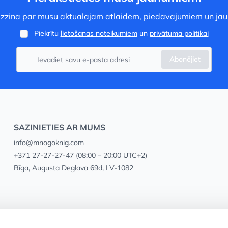
 uzzina par mūsu aktuālajām atlaidēm, piedāvājumiem un ja
Piekrītu
lietošanas noteikumiem
un
privātuma politikai
Abonējiet
SAZINIETIES AR MUMS
info@mnogoknig.com
+371 27-27-27-47
(08:00 – 20:00 UTC+2)
Rīga, Augusta Deglava 69d, LV-1082