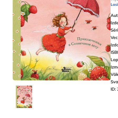
Lasī
Aut
Izd
Sēri
Vec
Izd
ISB
Lap
Izm
Vāk
Sva
ID: