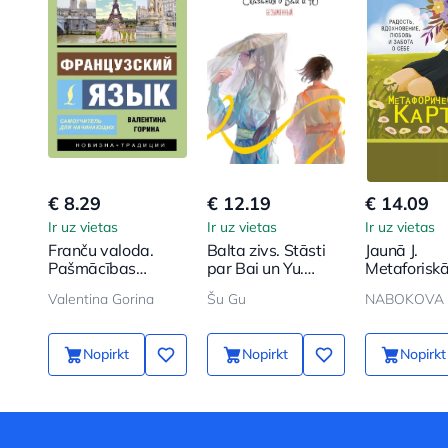
€ 8.29
€ 12.19
€ 14.09
Ir uz vietas
Ir uz vietas
Ir uz vietas
Franču valoda.
Balta zivs. Stāsti
Jaunā J.
Pašmācības
par Bai un Yu.
Metaforisk
grāmata
Bezvārda
kartes. Prie
Valentina Gorina
Šu Gu
NABOKOVA 
iesācējiem (+ audio
iedvesma,
pielikums)
mīlestība u
par sevi
Nopirkt
Nopirkt
Nopirkt