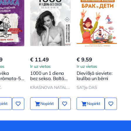
9
€ 11.49
€ 9.59
tas
Ir uz vietas
Ir uz vietas
lvēka
1000 un 1 diena
Dievišķā sieviete:
grāmata-5.
bez seksa. Baltā
laulība un bērni
tīgā
grāmata. Ar ko es
.
KRASNOVA NATALJa
SATJa DAS
ba
nodarbojos, kamēr
jūs nodarbojāties
ar seksu
irkt
Nopirkt
Nopirkt