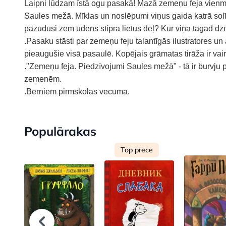
Laipni lūdzam īstā ogu pasakā! Mazā zemeņu feja vienm
Saules mežā. Mīklas un noslēpumi viņus gaida katrā solī. K
pazudusi zem ūdens stipra lietus dēļ? Kur viņa tagad d
.Pasaku stāsti par zemeņu feju talantīgās ilustratores un 
pieaugušie visā pasaulē. Kopējais grāmatas tirāža ir va
."Zemeņu feja. Piedzīvojumi Saules mežā" - tā ir burvju 
zemenēm.
.Bērniem pirmskolas vecumā.
Populārakas
Top prece