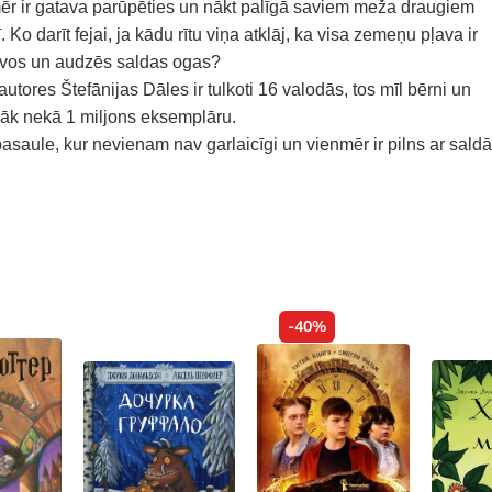
ēr ir gatava parūpēties un nākt palīgā saviem meža draugiem
o darīt fejai, ja kādu rītu viņa atklāj, ka visa zemeņu pļava ir
zīvos un audzēs saldas ogas?
autores Štefānijas Dāles ir tulkoti 16 valodās, tos mīl bērni un
irāk nekā 1 miljons eksemplāru.
pasaule, kur nevienam nav garlaicīgi un vienmēr ir pilns ar sald
-40%