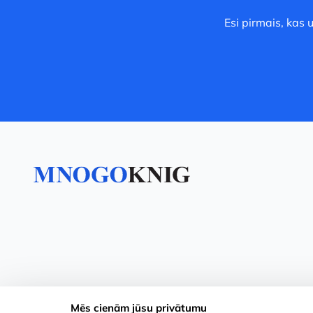
Esi pirmais, kas
Mēs cienām jūsu privātumu