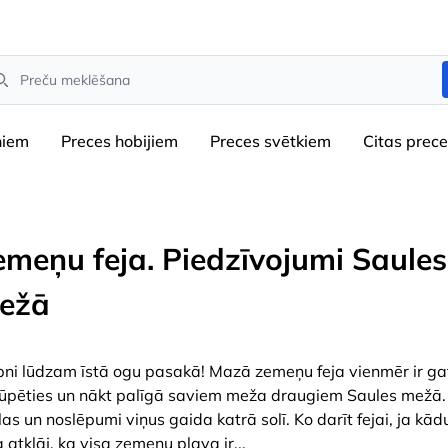
arch
niem
Preces hobijiem
Preces svētkiem
Сitas prec
emeņu feja. Piedzīvojumi Saules
ežā
pni lūdzam īstā ogu pasakā! Mazā zemeņu feja vienmēr ir g
ūpēties un nākt palīgā saviem meža draugiem Saules mežā.
las un noslēpumi viņus gaida katrā solī. Ko darīt fejai, ja kādu
a atklāj, ka visa zemeņu pļava ir
...