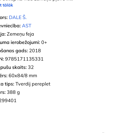
t tālāk
ors:
DALE Š.
evniecība:
AST
ja:
Zemeņu feja
uma ierobežojumi:
0+
ošanas gads:
2018
N:
9785171135331
pušu skaits:
32
ērs:
60x84/8 mm
a tips:
Tverdij pereplet
rs:
388 g
299401