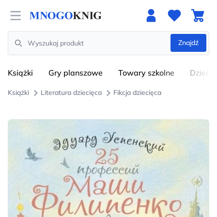
Open menu
Znajdź
Search
Książki
Gry planszowe
Towary szkolne
Dzieci
Książki
Literatura dziecięca
Fikcja dziecięca