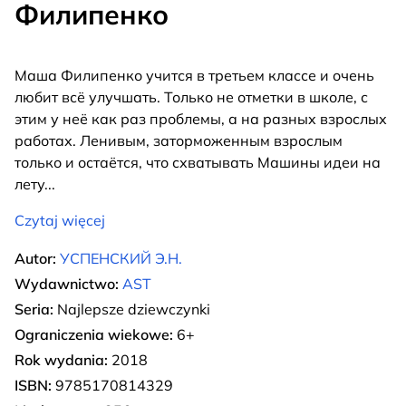
Филипенко
Маша Филипенко учится в третьем классе и очень
любит всё улучшать. Только не отметки в школе, с
этим у неё как раз проблемы, а на разных взрослых
работах. Ленивым, заторможенным взрослым
только и остаётся, что схватывать Машины идеи на
лету
...
Czytaj więcej
Autor:
УСПЕНСКИЙ Э.Н.
Wydawnictwo:
AST
Seria:
Najlepsze dziewczynki
Ograniczenia wiekowe:
6+
Rok wydania:
2018
ISBN:
9785170814329