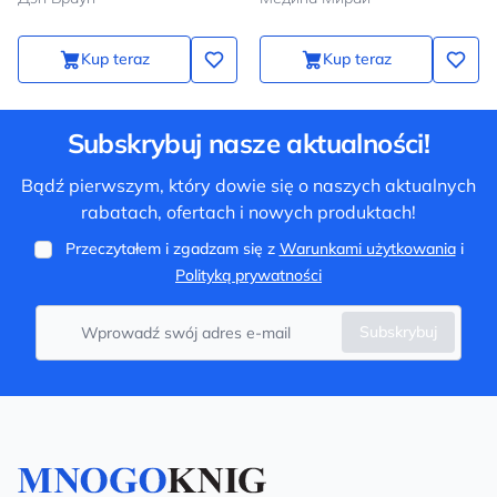
Kup teraz
Kup teraz
Subskrybuj nasze aktualności!
Bądź pierwszym, który dowie się o naszych aktualnych
rabatach, ofertach i nowych produktach!
Przeczytałem i zgadzam się z
Warunkami użytkowania
i
Polityką prywatności
Subskrybuj