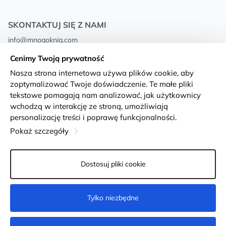
SKONTAKTUJ SIĘ Z NAMI
info@mnogoknig.com
+371 27-27-27-47
(08:00 – 20:00 UTC+2)
Cenimy Twoją prywatność
Rīga, Augusta Deglava 69d, LV-1082
Nasza strona internetowa używa plików cookie, aby
zoptymalizować Twoje doświadczenie. Te małe pliki
O nas
Privacy Policy
tekstowe pomagają nam analizować, jak użytkownicy
wchodzą w interakcję ze stroną, umożliwiają
Sklepy
Warunki i zasady
personalizację treści i poprawę funkcjonalności.
Dostawa i płatność
Deklaracja dostępności
Pokaż szczegóły
Karty lojalnościowe
Returns
Dostosuj pliki cookie
Dla klientów hurtowych
Ustawienia plików cookie
Tylko niezbędne