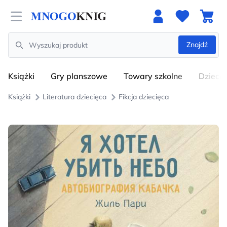
Open menu
Znajdź
Search
Książki
Gry planszowe
Towary szkolne
Dzieci
Książki
Literatura dziecięca
Fikcja dziecięca