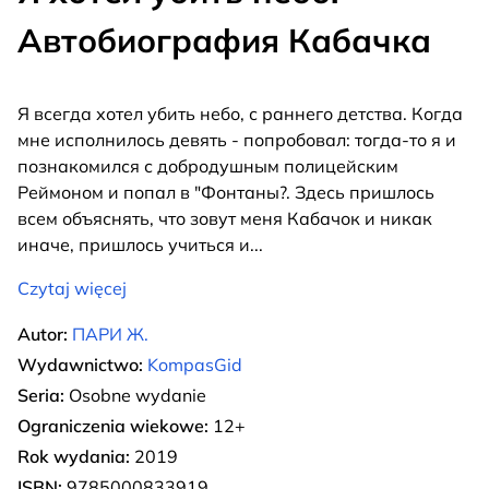
Автобиография Кабачка
Я всегда хотел убить небо, с раннего детства. Когда
мне исполнилось девять - попробовал: тогда-то я и
познакомился с добродушным полицейским
Реймоном и попал в "Фонтаны?. Здесь пришлось
всем объяснять, что зовут меня Кабачок и никак
иначе, пришлось учиться и
...
Czytaj więcej
Autor:
ПАРИ Ж.
Wydawnictwo:
KompasGid
Seria:
Osobne wydanie
Ograniczenia wiekowe:
12+
Rok wydania:
2019
ISBN:
9785000833919