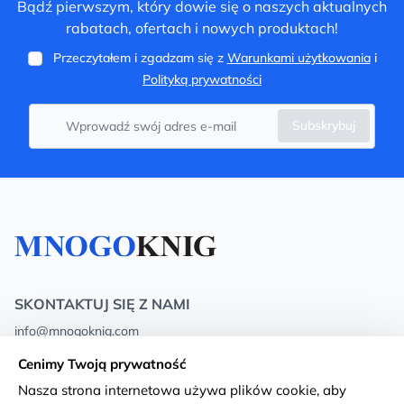
Bądź pierwszym, który dowie się o naszych aktualnych
rabatach, ofertach i nowych produktach!
Przeczytałem i zgadzam się z
Warunkami użytkowania
i
Polityką prywatności
Subskrybuj
SKONTAKTUJ SIĘ Z NAMI
info@mnogoknig.com
+371 27-27-27-47
(08:00 – 20:00 UTC+2)
Cenimy Twoją prywatność
Rīga, Augusta Deglava 69d, LV-1082
Nasza strona internetowa używa plików cookie, aby