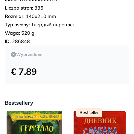
Liczba stron:
336
Rozmiar:
140х210 mm
Typ osłony:
Твердый переплет
Waga:
520 g
ID:
286848
Wyprzedane
€ 7.89
Bestsellery
Bestseller