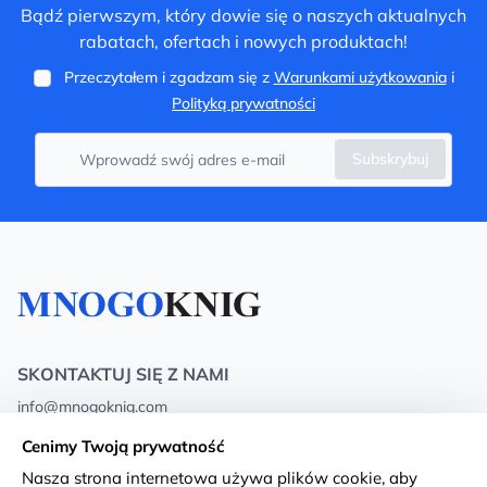
Bądź pierwszym, który dowie się o naszych aktualnych
rabatach, ofertach i nowych produktach!
Przeczytałem i zgadzam się z
Warunkami użytkowania
i
Polityką prywatności
Subskrybuj
SKONTAKTUJ SIĘ Z NAMI
info@mnogoknig.com
+371 27-27-27-47
(08:00 – 20:00 UTC+2)
Cenimy Twoją prywatność
Rīga, Augusta Deglava 69d, LV-1082
Nasza strona internetowa używa plików cookie, aby