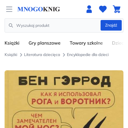
Open menu
Znajdź
Search
Książki
Gry planszowe
Towary szkolne
Dzieci
Książki
Literatura dziecięca
Encyklopedie dla dzieci