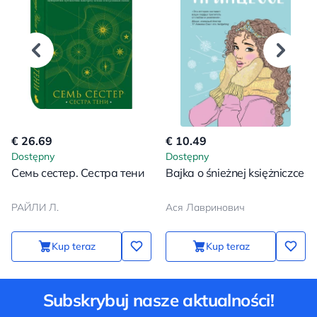
€ 26.69
€ 10.49
Dostępny
Dostępny
Семь сестер. Сестра тени
Bajka o śnieżnej księżniczce
РАЙЛИ Л.
Ася Лавринович
Kup teraz
Kup teraz
Subskrybuj nasze aktualności!