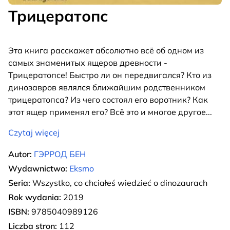
Трицератопс
Эта книга расскажет абсолютно всё об одном из
самых знаменитых ящеров древности -
Трицератопсе! Быстро ли он передвигался? Кто из
динозавров являлся ближайшим родственником
трицератопса? Из чего состоял его воротник? Как
этот ящер применял его? Всё это и многое другое
...
Czytaj więcej
Autor:
ГЭРРОД БЕН
Wydawnictwo:
Eksmo
Seria:
Wszystko, co chciałeś wiedzieć o dinozaurach
Rok wydania:
2019
ISBN:
9785040989126
Liczba stron:
112