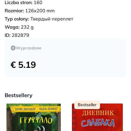
Liczba stron:
160
Rozmiar:
126х200 mm
Typ osłony:
Твердый переплет
Waga:
232 g
ID:
282879
Wyprzedane
€ 5.19
Bestsellery
Bestseller