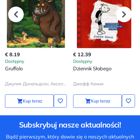
€ 8.19
€ 12.39
Dostępny
Dostępny
Gruffalo
Dziennik Słabego
Джулия Дональдсон, Аксель Шеффлер
Джефф Кинни
Kup teraz
Kup teraz
Subskrybuj nasze aktualności!
Bądź pierwszym, który dowie się o naszych aktualnych