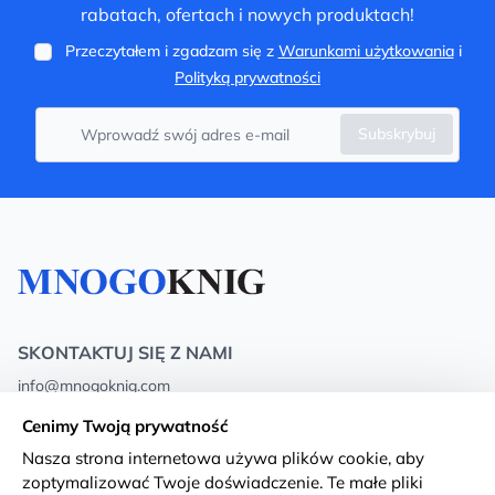
rabatach, ofertach i nowych produktach!
Przeczytałem i zgadzam się z
Warunkami użytkowania
i
Polityką prywatności
Subskrybuj
SKONTAKTUJ SIĘ Z NAMI
info@mnogoknig.com
+371 27-27-27-47
(08:00 – 20:00 UTC+2)
Cenimy Twoją prywatność
Rīga, Augusta Deglava 69d, LV-1082
Nasza strona internetowa używa plików cookie, aby
zoptymalizować Twoje doświadczenie. Te małe pliki