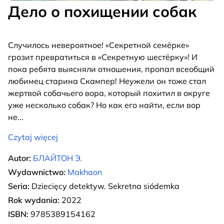
Дело о похищении собак
Случилось невероятное! «Секретной семёрке»
грозит превратиться в «Секретную шестёрку»! И
пока ребята выясняли отношения, пропал всеобщий
любимец старина Скампер! Неужели он тоже стал
жертвой собачьего вора, который похитил в округе
уже несколько собак? Но как его найти, если вор
не
...
Czytaj więcej
Autor:
БЛАЙТОН Э.
Wydawnictwo:
Makhaon
Seria:
Dziecięcy detektyw. Sekretna siódemka
Rok wydania:
2022
ISBN:
9785389154162