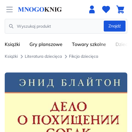
Open menu
Znajdź
Search
Książki
Gry planszowe
Towary szkolne
Dzieci
Książki
Literatura dziecięca
Fikcja dziecięca