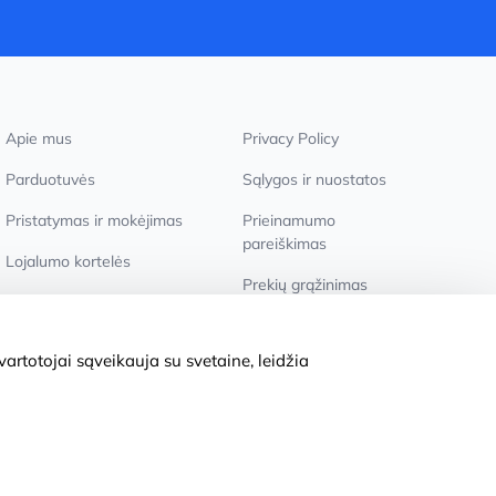
Apie mus
Privacy Policy
Parduotuvės
Sąlygos ir nuostatos
Pristatymas ir mokėjimas
Prieinamumo
pareiškimas
Lojalumo kortelės
Prekių grąžinimas
Didmeniniams pirkėjams
Slapukų nustatymai
artotojai sąveikauja su svetaine, leidžia
© 2011-2026
MNOGOKNIG
. All Rights Reserved.