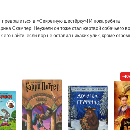
 превратиться в «Секретную шестёрку»! И пока ребята
ина Скампер! Неужели он тоже стал жертвой собачьего во
к его найти, если вор не оставил никаких улик, кроме огро
-40