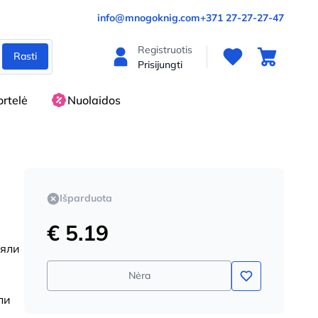
info@mnogoknig.com
+371 27-27-27-47
Registruotis
Rasti
Prisijungti
rtelė
Nuolaidos
Išparduota
€ 5.19
няли
Nėra
ли