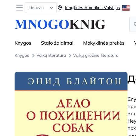
Open menu
Lietuvių
Jungtinės Amerikos Valstijos
Se
Knygos
Stalo žaidimai
Mokyklinės prekės
Knygos
Vaikų literatūra
Vaikų grožinė literatūra
Д
Слу
пре
отн
Неу
пох
вор