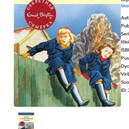
Skai
Aut
Pub
Seri
Išl
ISB
Pus
Dyd
Virš
Svo
ID: