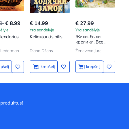
99
€ 8.99
€ 14.99
€ 27.99
€ 8
ėlyje
Yra sandėlyje
Yra sandėlyje
Yra 
lendorius
Keliaujantis pilis
Жили-были
Nor
кролики. Все
приключения в
a Lederman
Diana Džons
Ženeveva Jure
одном томе
epšelį
Į krepšelį
Į krepšelį
 produktus!