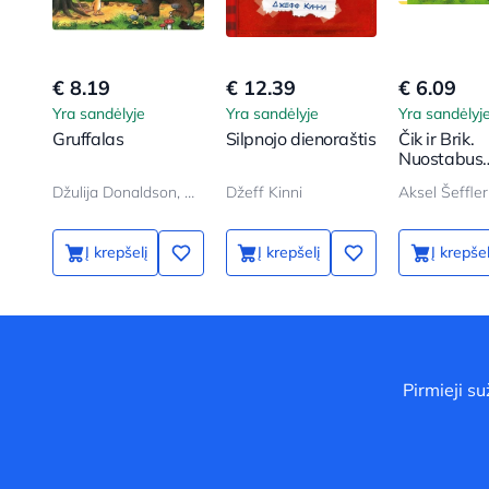
€ 8.19
€ 12.39
€ 6.09
Yra sandėlyje
Yra sandėlyje
Yra sandėlyj
Gruffalas
Silpnojo dienoraštis
Čik ir Brik.
Nuostabus
burbulas
Džulija Donaldson, Aksel Šeffler
Džeff Kinni
Aksel Šeffler
Į krepšelį
Į krepšelį
Į krepšel
Pirmieji s