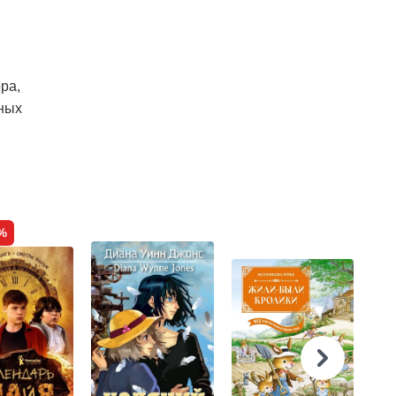
ра,
мных
%