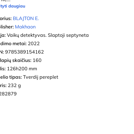
tyti daugiau
orius:
BLAJTON E.
lisher:
Makhaon
ja:
Vaikų detektyvas. Slaptoji septyneta
eidimo metai:
2022
N:
9785389154162
lapių skaičius:
160
is:
126h200 mm
elio tipas:
Tverdij pereplet
ris:
232 g
282879