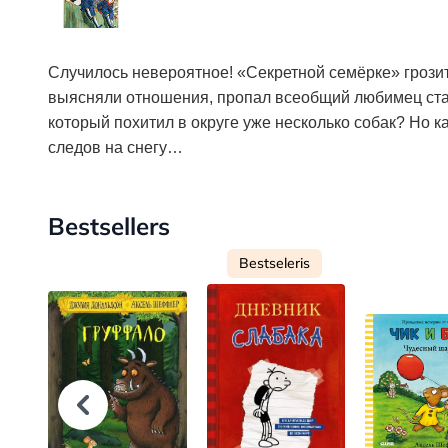
Случилось невероятное! «Секретной семёрке» грозит
выясняли отношения, пропал всеобщий любимец стар
который похитил в округе уже несколько собак? Но ка
следов на снегу…
Bestsellers
Bestseleris