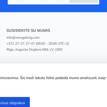
SUSISIEKITE SU MUMIS
info@mnogoknig.com
+371 27-27-27-47
(08:00 – 20:00 UTC+2)
Rīga, Augusta Deglava 69d, LV-1082
mizavimui. Šie maži teksto failai padeda mums analizuoti, kaip v
 visus slapukus