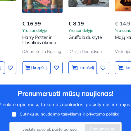
€ 16.99
€ 8.19
€ 14.
e
Yra sandėlyje
Yra sandėlyje
Yra sand
Harry Potter ir
Gruffalo dukrytė
Majų ka
filosofinis akmuo
Džoan Ketlin Rouling
Džulija Donaldson
Viktorij
į
Į krepšelį
Į krepšelį
Į kr
Prenumeruoti mūsų naujienas!
užinokite apie mūsų taikomas nuolaidas, pasiūlymus ir naujus
Sutinku su
naudojimo taisyklėmis
ir
privatumo politika
Prenumeruoti