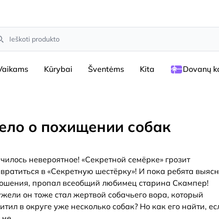
arch
Vaikams
Kūrybai
Šventėms
Kita
Dovanų ko
ело о похищении собак
чилось невероятное! «Секретной семёрке» грозит
вратиться в «Секретную шестёрку»! И пока ребята выяс
ошения, пропал всеобщий любимец старина Скампер!
жели он тоже стал жертвой собачьего вора, который
итил в округе уже несколько собак? Но как его найти, ес
 не
...