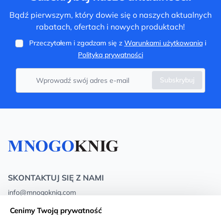
Bądź pierwszym, który dowie się o naszych aktualnych
rabatach, ofertach i nowych produktach!
Przeczytałem i zgadzam się z
Warunkami użytkowania
i
Polityką prywatności
Subskrybuj
SKONTAKTUJ SIĘ Z NAMI
info@mnogoknig.com
+371 27-27-27-47
(08:00 – 20:00 UTC+2)
Cenimy Twoją prywatność
Rīga, Augusta Deglava 69d, LV-1082