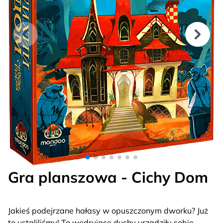
Gra planszowa - Cichy Dom
Jakieś podejrzane hałasy w opuszczonym dworku? Już
to ustaliliśmy! To wędrujące duchy urządziły sobie