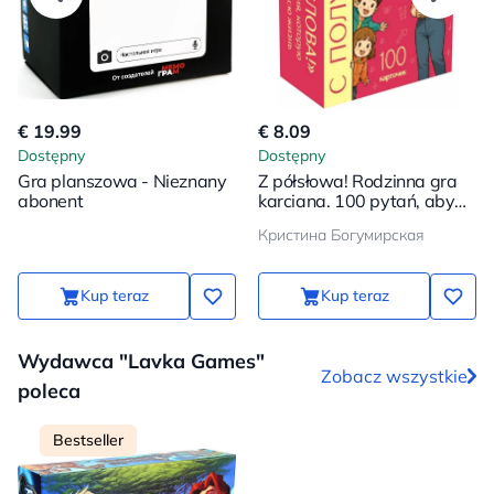
€ 19.99
€ 8.09
Dostępny
Dostępny
Gra planszowa - Nieznany
Z półsłowa! Rodzinna gra
abonent
karciana. 100 pytań, aby
twój dziecko stało się
Кристина Богумирская
jeszcze bliżej
Kup teraz
Kup teraz
Wydawca "Lavka Games"
Zobacz wszystkie
poleca
Bestseller