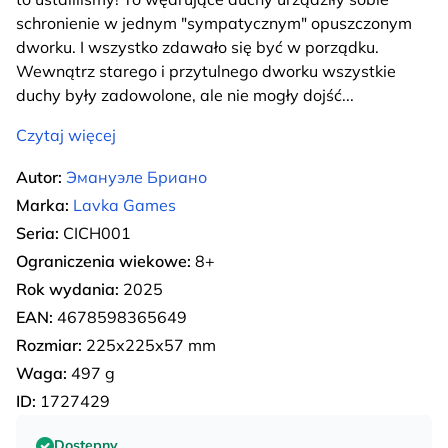
schronienie w jednym "sympatycznym" opuszczonym
dworku. I wszystko zdawało się być w porządku.
Wewnątrz starego i przytulnego dworku wszystkie
duchy były zadowolone, ale nie mogły dojść
...
Czytaj więcej
Autor:
Эмануэле Бриано
Marka:
Lavka Games
Seria:
CICH001
Ograniczenia wiekowe:
8+
Rok wydania:
2025
EAN:
4678598365649
Rozmiar:
225х225х57 mm
Waga:
497 g
ID:
1727429
Dostępny