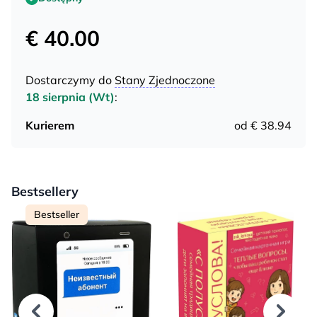
€ 40.00
Dostarczymy do
Stany Zjednoczone
18 sierpnia (Wt)
:
Kurierem
od € 38.94
Bestsellery
Bestseller