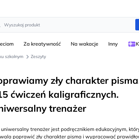
rch
ieciom
Za kreatywność
Na wakacje
Inny
K
eku szkolnym
Zeszyty
oprawiamy zły charakter pisma
15 ćwiczeń kaligraficznych.
niwersalny trenażer
 uniwersalny trenażer jest podręcznikiem edukacyjnym, któr
wala poprawić zły charakter pisma i wypracować prawidł