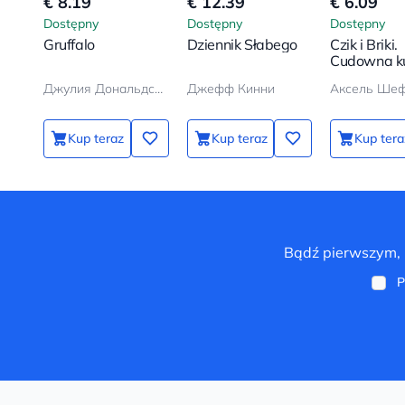
€ 8.19
€ 12.39
€ 6.09
Dostępny
Dostępny
Dostępny
Gruffalo
Dziennik Słabego
Czik i Briki.
Cudowna k
Джулия Дональдсон, Аксель Шеффлер
Джефф Кинни
Аксель Ше
Kup teraz
Kup teraz
Kup tera
Bądź pierwszym, k
P