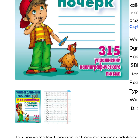
kal
lek
prz
Czyt
Wy
Ogr
Rok
ISB
Lic
Roz
Typ
Wa
ID:
Ten uniwersalny trenażer jest podręcznikiem edukacy