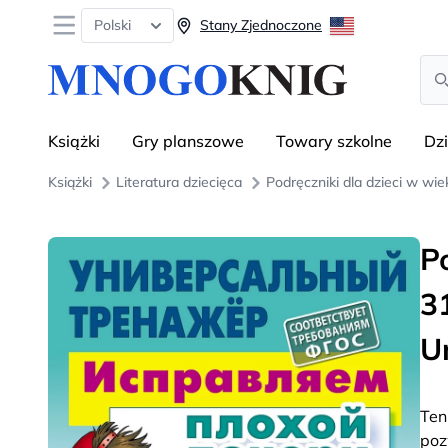
Open menu
Polski
Stany Zjednoczone
Sea
Książki
Gry planszowe
Towary szkolne
Dz
Książki
Literatura dziecięca
Podręczniki dla dzieci w wi
P
3
U
Ten
poz