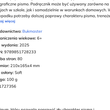
igraficzne pismo. Podręcznik może być używany zarówno na
cjach w szkole, jak i samodzielnie w warunkach domowych.
ypadku potrzeby dalszej poprawy charakteru pisma, trenaż
aj więcej
dawnictwo:
Bukmaster
aniczenia wiekowe:
6+
 wydania:
2025
N:
9789851728233
zba stron:
80
miar:
210х165х4 mm
 osłony:
Soft
ga:
100 g
1727356
jnym, który pozwala poprawić zły charakter pisma i