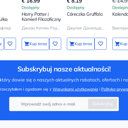
€ 16.99
€ 8.19
€ 14.
Dostępny
Dostępny
Dostępn
Harry Potter i
Córeczka Gruffalo
Kalend
ulka
Kamień Filozoficzny
ффлер
Джоан Кэтлин Роулинг
Джулия Дональдсон
Виктори
z
Kup teraz
Kup teraz
Kup 
Subskrybuj nasze aktualności!
tóry dowie się o naszych aktualnych rabatach, ofertach i 
rzeczytałem i zgadzam się z
Warunkami użytkowania
i
Polityką prywa
Subskrybuj