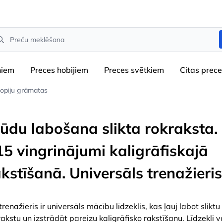
arch
niem
Preces hobijiem
Preces svētkiem
Сitas prec
opiju grāmatas
ļūdu labošana slikta rokraksta.
15 vingrinājumi kaligrāfiskajā
kstīšanā. Universāls trenažieris
trenažieris ir universāls mācību līdzeklis, kas ļauj labot sliktu
rakstu un izstrādāt pareizu kaligrāfisko rakstīšanu. Līdzekli v