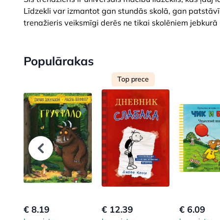
Līdzekli var izmantot gan stundās skolā, gan patstāvī
trenažieris veiksmīgi derēs ne tikai skolēniem jebkurā
Populārakas
Top prece
€ 8.19
€ 12.39
€ 6.09