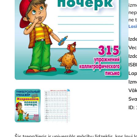
izm
nep
ne 
Lasī
Izd
Vec
Izd
ISB
Lap
Izm
Vāk
Sva
ID:
Šis trenažieris ir universāls mācību līdzeklis, kas ļauj 