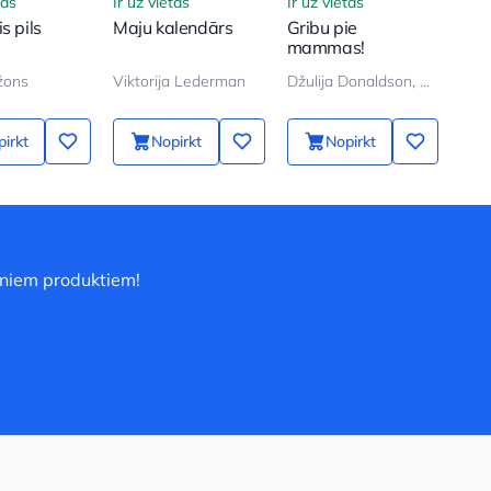
tas
Ir uz vietas
Ir uz vietas
Ir u
s pils
Maju kalendārs
Gribu pie
Sun
mammas!
žons
Viktorija Lederman
Džulija Donaldson, Aksel Šeffler
Bod
irkt
Nopirkt
Nopirkt
uniem produktiem!