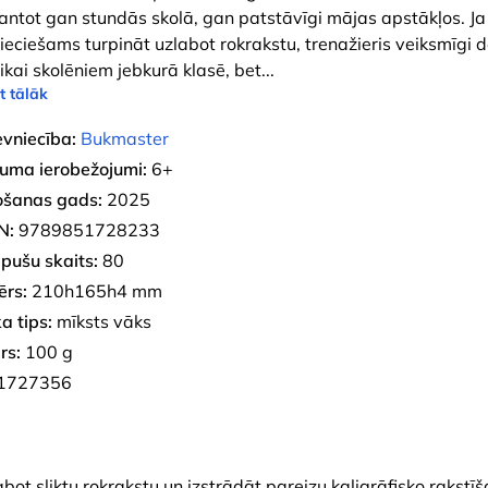
antot gan stundās skolā, gan patstāvīgi mājas apstākļos. Ja
ieciešams turpināt uzlabot rokrakstu, trenažieris veiksmīgi 
tikai skolēniem jebkurā klasē, bet
...
t tālāk
evniecība:
Bukmaster
uma ierobežojumi:
6+
ošanas gads:
2025
N:
9789851728233
pušu skaits:
80
ērs:
210h165h4 mm
a tips:
mīksts vāks
rs:
100 g
1727356
labot sliktu rokrakstu un izstrādāt pareizu kaligrāfisko rakstīš