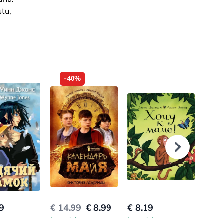
stu,
-40%
9
€ 14.99
€ 8.99
€ 8.19
€ 7