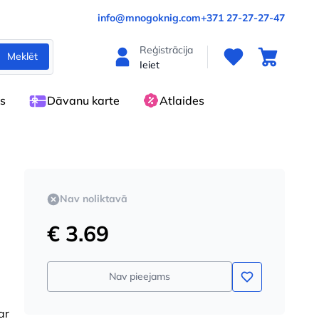
info@mnogoknig.com
+371 27-27-27-47
Reģistrācija
Meklēt
Ieiet
es
Dāvanu karte
Atlaides
Nav noliktavā
€ 3.69
Nav pieejams
ar