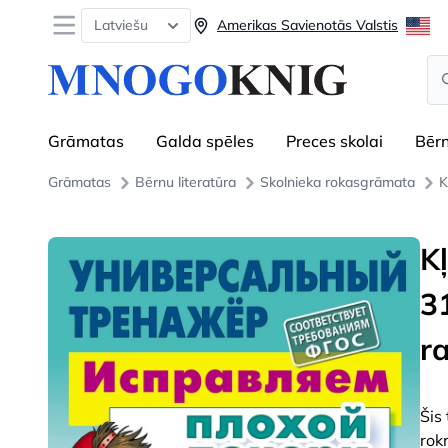
Open menu
Latviešu
Amerikas Savienotās Valstis
Se
Grāmatas
Galda spēles
Preces skolai
Bēr
Grāmatas
Bērnu literatūra
Skolnieka rokasgrāmata
K
K
3
ra
Šis 
rok