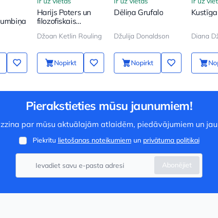
Ir uz vietas
Ir uz vietas
Ir uz vie
Harijs Poters un
Dēliņa Grufalo
Kustīgai
 bumbiņa
filozofiskais
akmens
Džoan Ketlin Rouling
Džulija Donaldson
Diana D
Nopirkt
Nopirkt
Nop
Pierakstieties mūsu jaunumiem!
 uzzina par mūsu aktuālajām atlaidēm, piedāvājumiem un ja
Piekrītu
lietošanas noteikumiem
un
privātuma politikai
Abonējiet