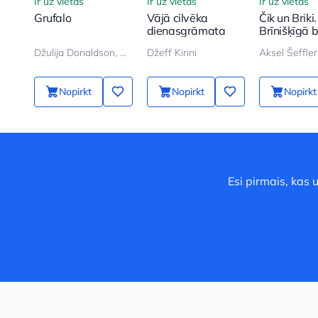
Ir uz vietas
Ir uz vietas
Ir uz vietas
Grufalo
Vājā cilvēka
Čik un Briki.
dienasgrāmata
Brīnišķīgā
Džulija Donaldson, Aksel Šeffler
Džeff Kinni
Aksel Šeffler
Nopirkt
Nopirkt
Nopirkt
Esi pirmais, kas