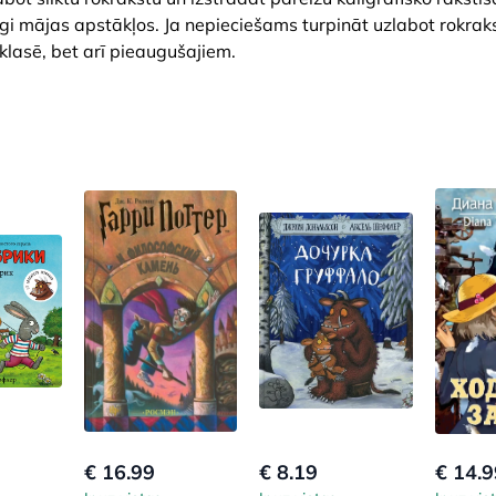
gi mājas apstākļos. Ja nepieciešams turpināt uzlabot rokrak
 klasē, bet arī pieaugušajiem.
€ 16.99
€ 8.19
€ 14.9