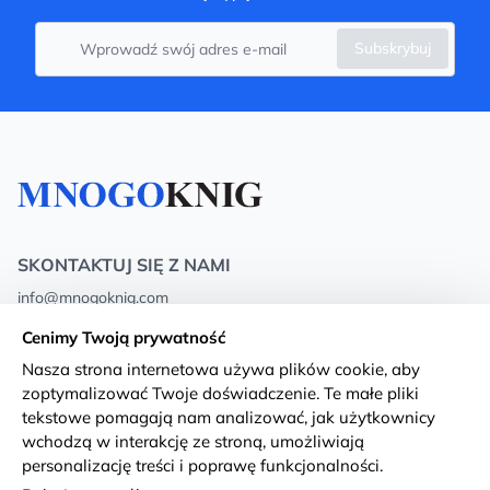
Subskrybuj
SKONTAKTUJ SIĘ Z NAMI
info@mnogoknig.com
+371 27-27-27-47
(08:00 – 20:00 UTC+2)
Cenimy Twoją prywatność
Rīga, Augusta Deglava 69d, LV-1082
Nasza strona internetowa używa plików cookie, aby
zoptymalizować Twoje doświadczenie. Te małe pliki
O nas
Privacy Policy
tekstowe pomagają nam analizować, jak użytkownicy
wchodzą w interakcję ze stroną, umożliwiają
Sklepy
Warunki i zasady
personalizację treści i poprawę funkcjonalności.