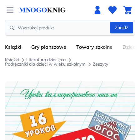
Open menu
Znajdź
Search
Książki
Gry planszowe
Towary szkolne
Dzieci
Książki
Literatura dziecięca
Podręczniki dla dzieci w wieku szkolnym
Zeszyty