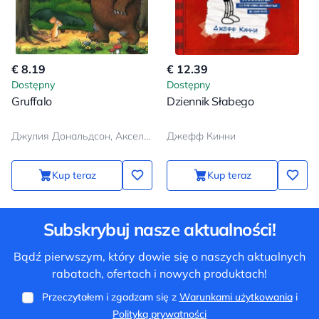
€ 8.19
€ 12.39
Dostępny
Dostępny
Gruffalo
Dziennik Słabego
Джулия Дональдсон, Аксель Шеффлер
Джефф Кинни
Kup teraz
Kup teraz
Subskrybuj nasze aktualności!
Bądź pierwszym, który dowie się o naszych aktualnych
rabatach, ofertach i nowych produktach!
Przeczytałem i zgadzam się z
Warunkami użytkowania
i
Polityką prywatności