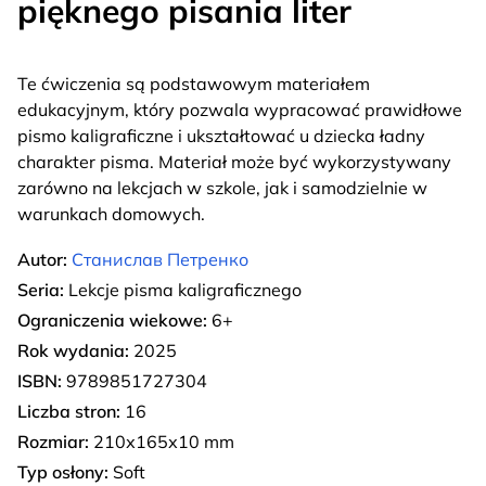
pięknego pisania liter
Te ćwiczenia są podstawowym materiałem
edukacyjnym, który pozwala wypracować prawidłowe
pismo kaligraficzne i ukształtować u dziecka ładny
charakter pisma. Materiał może być wykorzystywany
zarówno na lekcjach w szkole, jak i samodzielnie w
warunkach domowych.
Autor:
Станислав Петренко
Seria:
Lekcje pisma kaligraficznego
Ograniczenia wiekowe:
6+
Rok wydania:
2025
ISBN:
9789851727304
Liczba stron:
16
Rozmiar:
210х165х10 mm
Typ osłony:
Soft