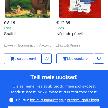
€ 8.19
€ 12.39
Laos
Laos
Gruffalo
Nõrkade päevik
Джулия Дональдсон, Аксель Шеффлер
Джефф Кинни
Lisa ostukorvi
Lisa ostukorvi
Telli meie uudised!
Ole esimene, kes saab teada meie jooksvatest
soodustustest, pakkumistest ja uutest toodetest!
Nõustun
kasutustingimustega
ja
privaatsuspoliitikaga