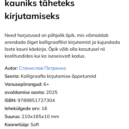
kauniks täheteks
kirjutamiseks
Need harjutused on põhjalik õpik, mis võimaldab
arendada õiget kalligraafilist kirjutamist ja kujundada
laste kauni käekirja. Õpik võib olla kasutusel nii
koolitundides kui ka iseseisvalt kodus.
Autor:
Станислав Петренко
Seeria:
Kalligraafia kirjutamise õppetunnid
Vanusepiirangud:
6+
avaldamise aasta:
2025
ISBN:
9789851727304
lehekülgede arv:
16
Suurus:
210х165х10 mm
Kaanetüüp:
Soft