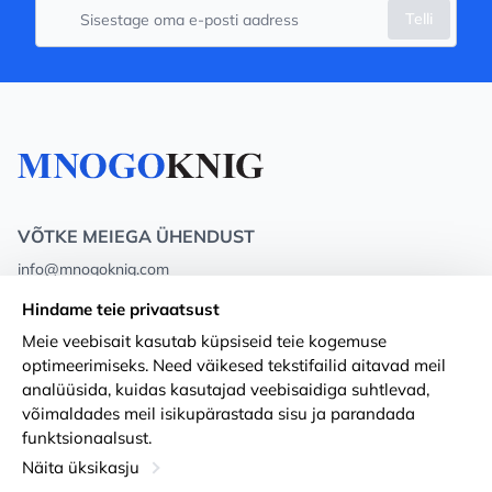
Telli
VÕTKE MEIEGA ÜHENDUST
info@mnogoknig.com
+371 27-27-27-47
(08:00 – 20:00 UTC+2)
Hindame teie privaatsust
Rīga, Augusta Deglava 69d, LV-1082
Meie veebisait kasutab küpsiseid teie kogemuse
optimeerimiseks. Need väikesed tekstifailid aitavad meil
Meist
Privacy Policy
analüüsida, kuidas kasutajad veebisaidiga suhtlevad,
võimaldades meil isikupärastada sisu ja parandada
Poed
Tingimused
funktsionaalsust.
Kohaletoimetamine ja makse
Ligipääsetavuse avaldus
Näita üksikasju