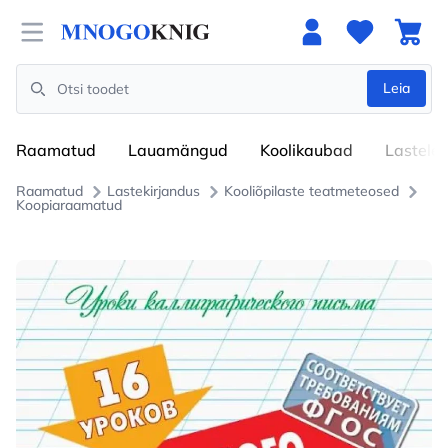
Open menu
Leia
Search
Raamatud
Lauamängud
Koolikaubad
Lastele
Raamatud
Lastekirjandus
Kooliõpilaste teatmeteosed
Koopiaraamatud