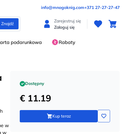
info@mnogoknig.com
+371 27-27-27-47
Zarejestruj się
Znajdź
Zaloguj się
arta podarunkowa
Rabaty
a
Dostępny
€ 11.19
ch
Kup teraz
ne w
a w