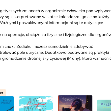
ergetycznych zmianach w organizmie człowieka pod wpływe
y są zinterpretowane w siatce kalendarza, gdzie na każdy
Ważnymi i poszukiwanymi informacjami są te dotyczące
 na operacje, obciążenia fizyczne i fizjologiczne dla organów
anym znaku Zodiaku, możesz samodzielnie zdobywać
ontrolować pole auryczne. Dodatkowo podawane są praktyki
 gromadzenie drobnej siły życiowej (Prany), która wzmacni
ler