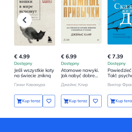
€ 4.99
€ 6.99
€ 7.39
Dostępny
Dostępny
Dostępny
Jeśli wszystkie koty
Atomowe nawyki.
Powiedzieć 
na świecie znikną
Jak nabyć dobre
Tak!: psych
nawyki i pozbyć się
obozie
Гэнки Кавамура
Джеймс Клир
Виктор Фра
złych
koncentrac
Kup teraz
Kup teraz
Kup tera