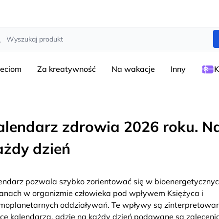
rch
ieciom
Za kreatywność
Na wakacje
Inny
K
alendarz zdrowia 2026 roku. N
ażdy dzień
endarz pozwala szybko zorientować się w bioenergetyczny
anach w organizmie człowieka pod wpływem Księżyca i
moplanetarnych oddziaływań. Te wpływy są zinterpretowa
tce kalendarza, gdzie na każdy dzień podawane są zaleceni