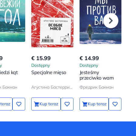
9
€ 15.99
€ 14.99
€ 5
y
Dostępny
Dostępny
Dos
edzi kąt
Specjalne mięso
Jesteśmy
Ksi
przeciwko wam
stw
cyw
к Бакман
Агустина Бастеррика
Фредрик Бакман
no
teraz
Kup teraz
Kup teraz