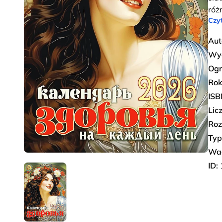
róż
Czyt
Aut
Wy
Ogr
Rok
ISB
Lic
Roz
Typ
Wa
ID: