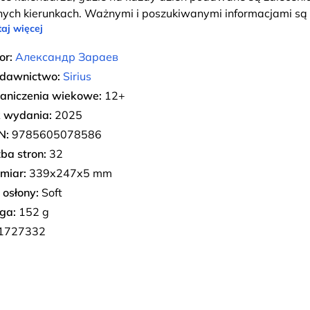
nych kierunkach. Ważnymi i poszukiwanymi informacjami są 
aj więcej
or:
Александр Зараев
dawnictwo:
Sirius
aniczenia wiekowe:
12+
 wydania:
2025
N:
9785605078586
zba stron:
32
miar:
339x247x5 mm
 osłony:
Soft
ga:
152 g
1727332