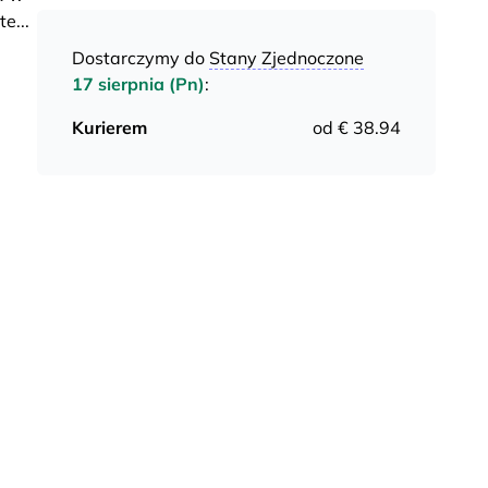
te
...
Dostarczymy do
Stany Zjednoczone
17 sierpnia (Pn)
:
Kurierem
od € 38.94