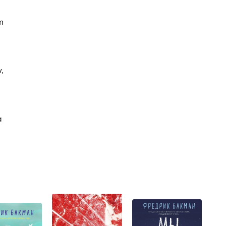
m
,
a