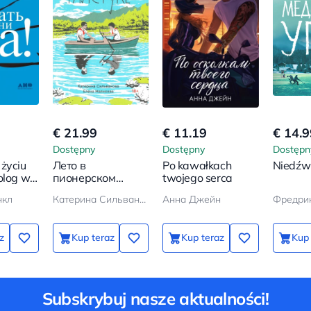
€ 21.99
€ 11.19
€ 14.9
Dostępny
Dostępny
Dostępn
życiu
Лето в
Po kawałkach
Niedźwi
olog w
пионерском
twojego serca
галстуке
нкл
Катерина Сильванова, Елена Малисова
Анна Джейн
Фредри
yjnym
z
Kup teraz
Kup teraz
Kup 
Subskrybuj nasze aktualności!