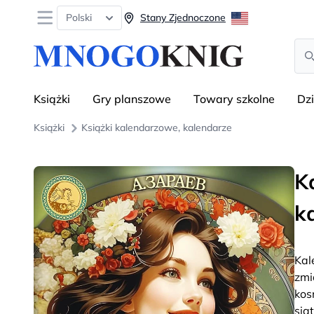
Open menu
Polski
Stany Zjednoczone
Sea
Książki
Gry planszowe
Towary szkolne
Dz
Książki
Książki kalendarzowe, kalendarze
K
k
Kal
zmi
kos
sia