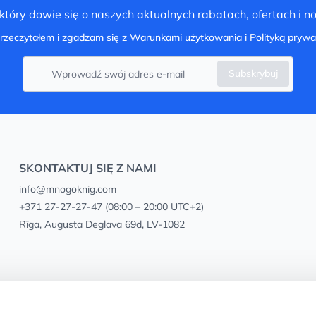
tóry dowie się o naszych aktualnych rabatach, ofertach i 
rzeczytałem i zgadzam się z
Warunkami użytkowania
i
Polityką prywa
Subskrybuj
SKONTAKTUJ SIĘ Z NAMI
info@mnogoknig.com
+371 27-27-27-47
(08:00 – 20:00 UTC+2)
Rīga, Augusta Deglava 69d, LV-1082