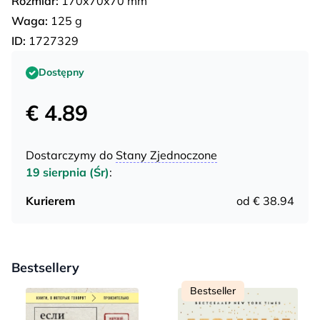
Rozmiar:
170х70х70 mm
Waga:
125 g
ID:
1727329
Dostępny
€ 4.89
Dostarczymy do
Stany Zjednoczone
19 sierpnia (Śr)
:
Kurierem
od € 38.94
Bestsellery
Bestseller