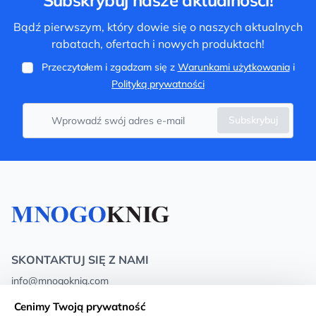
Subskrybuj nasze aktualności!
Bądź pierwszym, który dowie się o naszych aktualnych
rabatach, ofertach i nowych produktach!
Przeczytałem i zgadzam się z
Warunkami użytkowania
i
Polityką prywatności
Subskrybuj
SKONTAKTUJ SIĘ Z NAMI
info@mnogoknig.com
+371 27-27-27-47
(08:00 – 20:00 UTC+2)
Cenimy Twoją prywatność