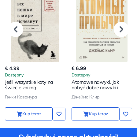
€ 4.99
€ 6.99
Dostępny
Dostępny
Jeśli wszystkie koty na
Atomowe nawyki. Jak
świecie znikną
nabyć dobre nawyki i
pozbyć się złych
Гэнки Кавамура
Джеймс Клир
Kup teraz
Kup teraz