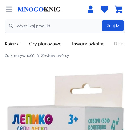
Open menu
Znajdź
Search
Książki
Gry planszowe
Towary szkolne
Dzieci
Za kreatywność
Zestaw twórcy