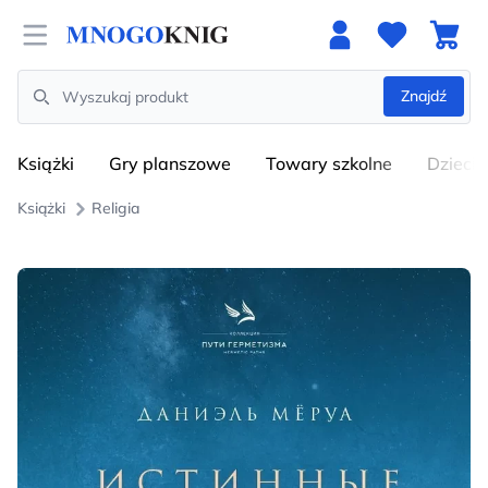
Open menu
Znajdź
Search
Książki
Gry planszowe
Towary szkolne
Dzieci
Książki
Religia