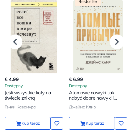
Bestseller
€ 4.99
€ 6.99
Dostępny
Dostępny
Jeśli wszystkie koty na
Atomowe nawyki. Jak
świecie znikną
nabyć dobre nawyki i
pozbyć się złych
Гэнки Кавамура
Джеймс Клир
Kup teraz
Kup teraz