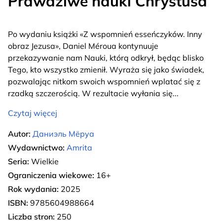
Prawdziwe nauki Chrystusa
Po wydaniu książki «Z wspomnień esseńczyków. Inny
obraz Jezusa», Daniel Méroua kontynuuje
przekazywanie nam Nauki, którą odkrył, będąc blisko
Tego, kto wszystko zmienił. Wyraża się jako świadek,
pozwalając nitkom swoich wspomnień wplatać się z
rzadką szczerością. W rezultacie wyłania się
...
Czytaj więcej
Autor:
Даниэль Мёруа
Wydawnictwo:
Amrita
Seria:
Wielkie
Ograniczenia wiekowe:
16+
Rok wydania:
2025
ISBN:
9785604988664
Liczba stron:
250