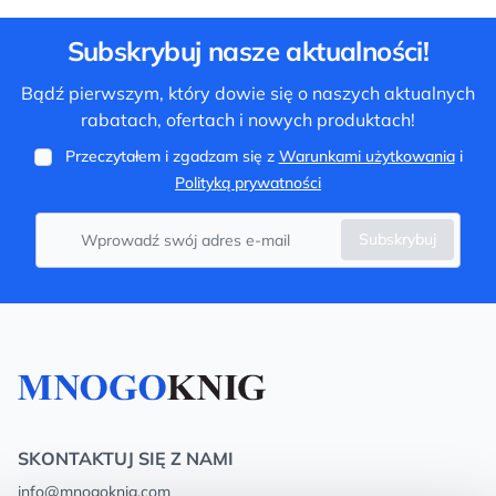
Subskrybuj nasze aktualności!
Bądź pierwszym, który dowie się o naszych aktualnych
rabatach, ofertach i nowych produktach!
Przeczytałem i zgadzam się z
Warunkami użytkowania
i
Polityką prywatności
Subskrybuj
SKONTAKTUJ SIĘ Z NAMI
info@mnogoknig.com