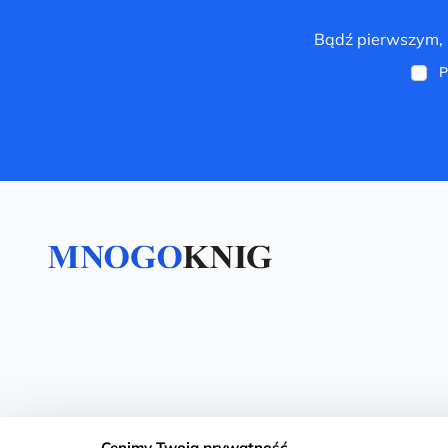
Bądź pierwszym, k
P
Cenimy Twoją prywatność