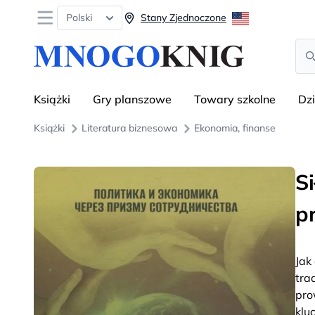
Open menu
Polski
Stany Zjednoczone
Sea
Książki
Gry planszowe
Towary szkolne
Dz
Książki
Literatura biznesowa
Ekonomia, finanse
S
p
Jak
tra
pro
klu