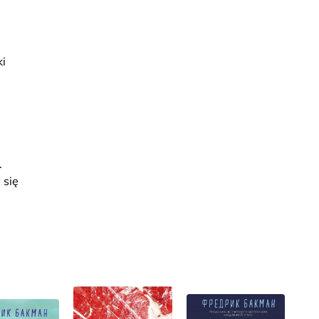
ki
.
 się