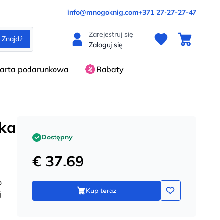
info@mnogoknig.com
+371 27-27-27-47
Zarejestruj się
Znajdź
Zaloguj się
arta podarunkowa
Rabaty
rka
Dostępny
€ 37.69
o
Kup teraz
j