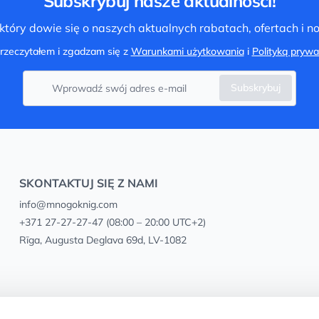
Subskrybuj nasze aktualności!
tóry dowie się o naszych aktualnych rabatach, ofertach i 
rzeczytałem i zgadzam się z
Warunkami użytkowania
i
Polityką prywa
Subskrybuj
SKONTAKTUJ SIĘ Z NAMI
info@mnogoknig.com
+371 27-27-27-47
(08:00 – 20:00 UTC+2)
Rīga, Augusta Deglava 69d, LV-1082