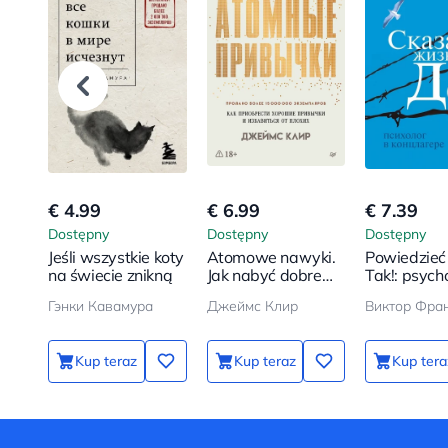
€ 4.99
€ 6.99
€ 7.39
Dostępny
Dostępny
Dostępny
Jeśli wszystkie koty
Atomowe nawyki.
Powiedzieć 
na świecie znikną
Jak nabyć dobre
Tak!: psych
nawyki i pozbyć się
obozie
Гэнки Кавамура
Джеймс Клир
Виктор Фра
złych
koncentrac
Kup teraz
Kup teraz
Kup tera