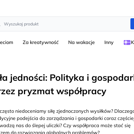
rch
ieciom
Za kreatywność
Na wakacje
Inny
K
iła jedności: Polityka i gospoda
rzez pryzmat współpracy
 często niedoceniamy siłę zjednoczonych wysiłków? Dlaczeg
dycyjne podejścia do zarządzania i gospodarki coraz częście
wadzą nas do ślepej uliczki? Czy współpraca może stać się
czem do rozwiązania globalnych problemów?