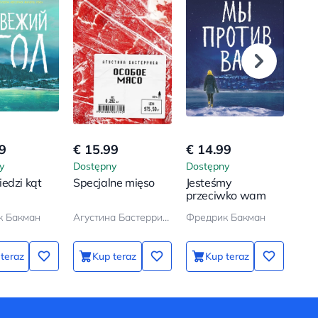
9
€ 15.99
€ 14.99
€ 1
y
Dostępny
Dostępny
Dos
edzi kąt
Specjalne mięso
Jesteśmy
Zma
przeciwko wam
к Бакман
Агустина Бастеррика
Фредрик Бакман
Фре
teraz
Kup teraz
Kup teraz