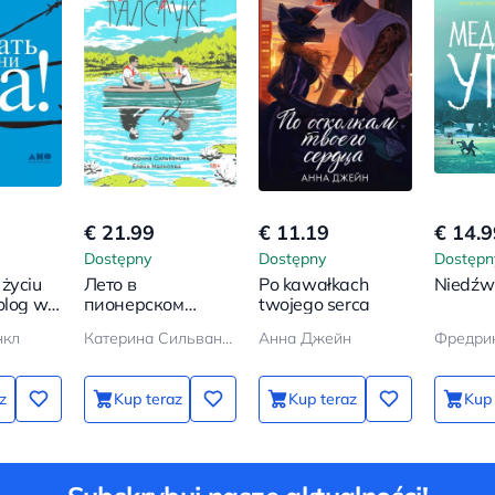
€ 21.99
€ 11.19
€ 14.9
Dostępny
Dostępny
Dostępn
życiu
Лето в
Po kawałkach
Niedźwi
olog w
пионерском
twojego serca
галстуке
нкл
Катерина Сильванова, Елена Малисова
Анна Джейн
Фредри
yjnym
z
Kup teraz
Kup teraz
Kup 