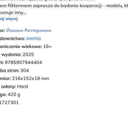
ann Rittermann zaprasza do badania kooperacji – modelu, k
ponuje inny
...
aj więcej
or:
Йоханн Риттерманн
dawnictwo:
Amrita
aniczenia wiekowe:
16+
 wydania:
2025
N:
9785907944404
zba stron:
304
miar:
216х152х18 mm
 osłony:
Hard
ga:
420 g
1727301