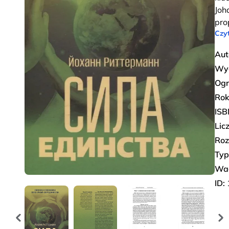
Joh
pro
Czyt
Aut
Wy
Ogr
Rok
ISB
Lic
Roz
Typ
Wa
ID: