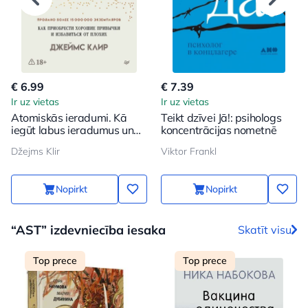
€ 6.99
€ 7.39
Ir uz vietas
Ir uz vietas
Atomiskās ieradumi. Kā
Teikt dzīvei Jā!: psihologs
iegūt labus ieradumus un
koncentrācijas nometnē
atbrīvoties no sliktajiem
Džejms Klir
Viktor Frankl
Nopirkt
Nopirkt
“AST” izdevniecība iesaka
Skatīt visu
Top prece
Top prece