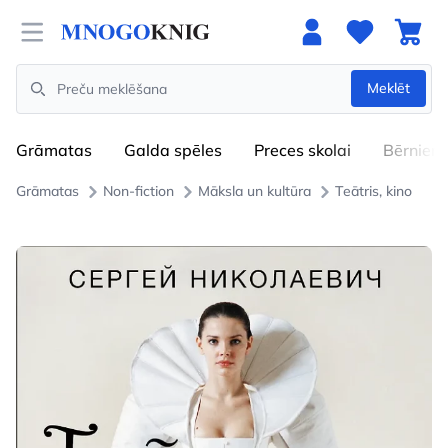
Open menu
Meklēt
Search
Grāmatas
Galda spēles
Preces skolai
Bērniem
Grāmatas
Non-fiction
Māksla un kultūra
Teātris, kino