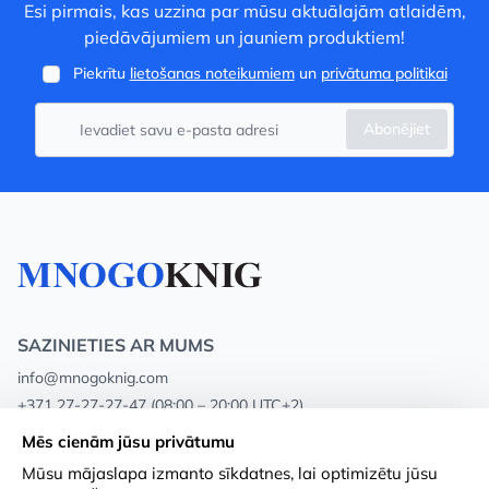
Esi pirmais, kas uzzina par mūsu aktuālajām atlaidēm,
piedāvājumiem un jauniem produktiem!
Piekrītu
lietošanas noteikumiem
un
privātuma politikai
Abonējiet
SAZINIETIES AR MUMS
info@mnogoknig.com
+371 27-27-27-47
(08:00 – 20:00 UTC+2)
Rīga, Augusta Deglava 69d, LV-1082
Mēs cienām jūsu privātumu
Mūsu mājaslapa izmanto sīkdatnes, lai optimizētu jūsu