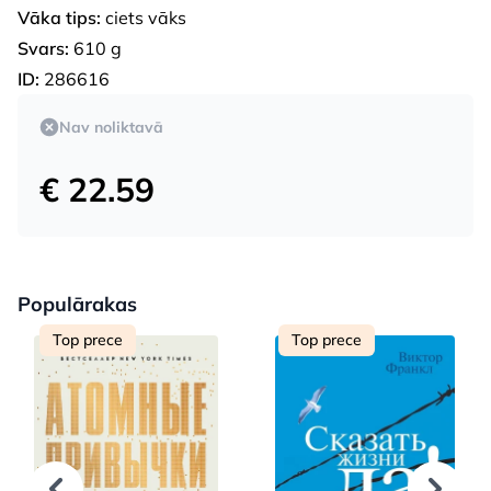
Vāka tips:
ciets vāks
Svars:
610 g
ID:
286616
Nav noliktavā
€ 22.59
Populārakas
Top prece
Top prece