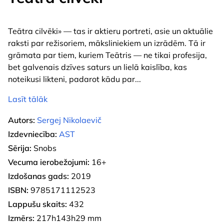
Teātra cilvēki» — tas ir aktieru portreti, asie un aktuālie
raksti par režisoriem, māksliniekiem un izrādēm. Tā ir
grāmata par tiem, kuriem Teātris — ne tikai profesija,
bet galvenais dzīves saturs un lielā kaislība, kas
noteikusi likteni, padarot kādu par
...
Lasīt tālāk
Autors:
Sergej Nikolaevič
Izdevniecība:
AST
Sērija:
Snobs
Vecuma ierobežojumi:
16+
Izdošanas gads:
2019
ISBN:
9785171112523
Lappušu skaits:
432
Izmērs:
217h143h29 mm