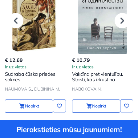
€ 12.69
€ 10.79
Ir uz vietas
Ir uz vietas
Sudraba čūska priedes
Vakcīna pret vientulību.
saknēs
Stāsti, kas izkustina
smadzenes. Pilna versija
NAUMOVA S., DUBININA M.
NABOKOVA N.
Nopirkt
Nopirkt
Pierakstieties mūsu jaunumiem!