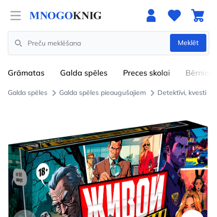
Open menu
Meklēt
Search
Grāmatas
Galda spēles
Preces skolai
Bērniem
Galda spēles
Galda spēles pieaugušajiem
Detektīvi, kvesti