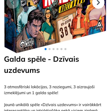
Galda spēle - Dzīvais
uzdevums
3 atmosfēriski lokācijas, 3 noziegumi, 3 aizraujoši
izmeklējumi un 1 galda spēle!
Jaunā unikālā spēle «Dzīvais uzdevums» ir vairākkārt
interesantāka un intriģējošāka nekā visiem zināmā