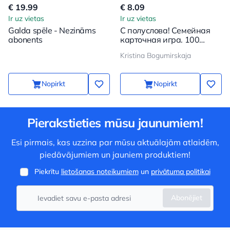
€ 19.99
€ 8.09
Ir uz vietas
Ir uz vietas
Galda spēle - Nezināms
С полуслова! Семейная
abonents
карточная игра. 100
вопросов, чтобы ваш
Kristina Bogumirskaja
ребенок стал еще ближе
Nopirkt
Nopirkt
Pierakstieties mūsu jaunumiem!
Esi pirmais, kas uzzina par mūsu aktuālajām atlaidēm,
piedāvājumiem un jauniem produktiem!
Piekrītu
lietošanas noteikumiem
un
privātuma politikai
Abonējiet