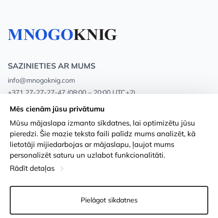
SAZINIETIES AR MUMS
info@mnogoknig.com
+371 27-27-27-47
(08:00 – 20:00 UTC+2)
Rīga, Augusta Deglava 69d, LV-1082
Mēs cienām jūsu privātumu
Mūsu mājaslapa izmanto sīkdatnes, lai optimizētu jūsu
Par mums
Privātuma politika
pieredzi. Šie mazie teksta faili palīdz mums analizēt, kā
lietotāji mijiedarbojas ar mājaslapu, ļaujot mums
Veikali
Noteikumi un nosacījumi
personalizēt saturu un uzlabot funkcionalitāti.
Apmaksa un piegāde
Pieejamības paziņojums
Rādīt detaļas
Loayalitātes kartes
Preču atgriešanās
Pielāgot sīkdatnes
Vairumtirdzniecības pircējiem
Sīkdatņu iestatījumi