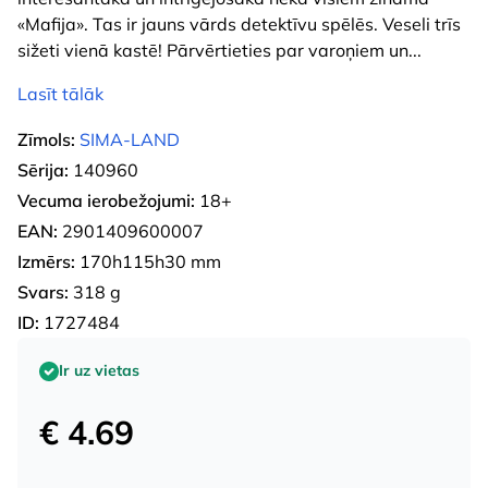
«Mafija». Tas ir jauns vārds detektīvu spēlēs. Veseli trīs
sižeti vienā kastē! Pārvērtieties par varoņiem un
...
Lasīt tālāk
Zīmols:
SIMA-LAND
Sērija:
140960
Vecuma ierobežojumi:
18+
EAN:
2901409600007
Izmērs:
170h115h30 mm
Svars:
318 g
ID:
1727484
Ir uz vietas
€ 4.69